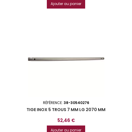
Ajouter au panier
RÉFÉRENCE:
38-30540276
TIGE INOX 5 TROUS 7 MM LG 2070 MM
Prix
52,46 €
Ajouter au panier