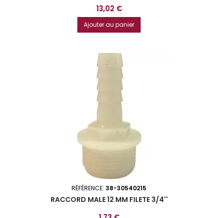
Prix
13,02 €
Ajouter au panier
RÉFÉRENCE:
38-30540215
RACCORD MALE 12 MM FILETE 3/4''
Prix
1,73 €