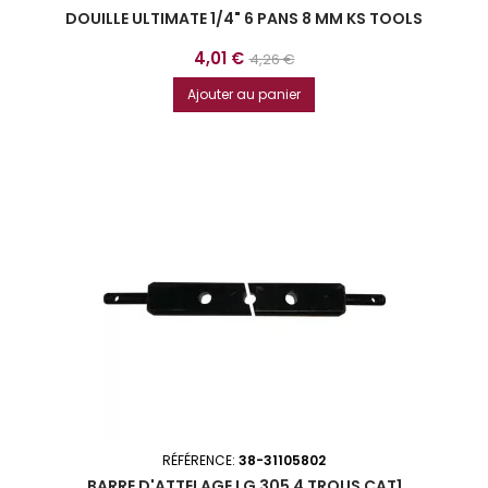
DOUILLE ULTIMATE 1/4" 6 PANS 8 MM KS TOOLS
Prix
Prix
4,01 €
4,26 €
de
Ajouter au panier
base
RÉFÉRENCE:
38-31105802
BARRE D'ATTELAGE LG 305 4 TROUS CAT1