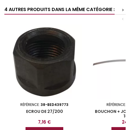
4 AUTRES PRODUITS DANS LA MÊME CATÉGORIE :
>
<
RÉFÉRENCE:
38-BED439773
RÉFÉRENCE:
3
ECROU DE 27/200
BOUCHON + JOI
18
Prix
Prix
7,16 €
24,