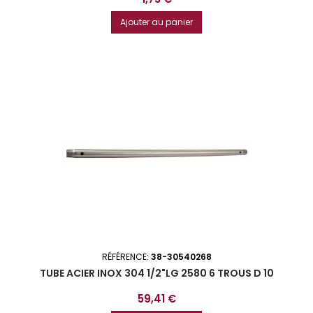
Ajouter au panier
RÉFÉRENCE:
38-30540268
TUBE ACIER INOX 304 1/2"LG 2580 6 TROUS D 10
Prix
59,41 €