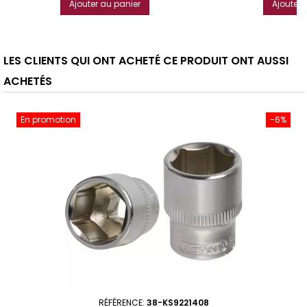
Ajouter au panier
Ajouter 
LES CLIENTS QUI ONT ACHETÉ CE PRODUIT ONT AUSSI
ACHETÉS
En promotion
-6%
RÉFÉRENCE:
38-KS9221408