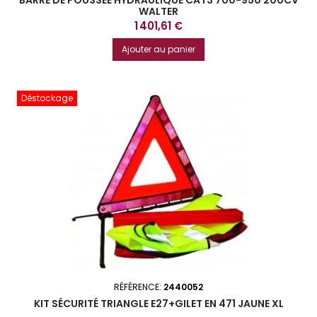
BARRE DE POUSSÉE HYDRAULIQUE CAT3 700-950 200CV
WALTER
Prix
1 401,61 €
Ajouter au panier
Déstockage
RÉFÉRENCE:
2440052
KIT SÉCURITÉ TRIANGLE E27+GILET EN 471 JAUNE XL