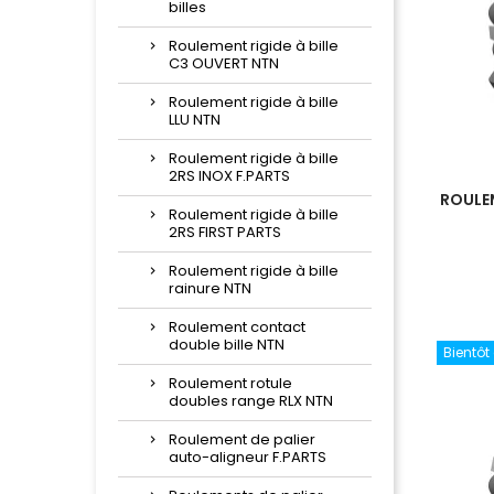
billes
Roulement rigide à bille
C3 OUVERT NTN
Roulement rigide à bille
LLU NTN
Roulement rigide à bille
2RS INOX F.PARTS
ROULEM
Roulement rigide à bille
2RS FIRST PARTS
Roulement rigide à bille
rainure NTN
Roulement contact
double bille NTN
Bientôt
Roulement rotule
doubles range RLX NTN
Roulement de palier
auto-aligneur F.PARTS