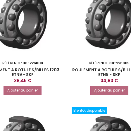
RÉFÉRENCE:
38-226808
RÉFÉRENCE:
38-226809
ENT A ROTULE S/BILLES 1203
ROULEMENT A ROTULE S/BILL
ETN9 - SKF
ETN9 - SKF
Prix
Prix
38,45 €
34,83 €
Ajouter au panier
Ajouter au panier
Bientôt disponible