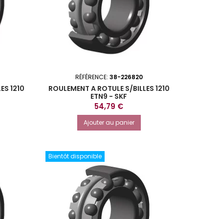
RÉFÉRENCE:
38-226820
ES 1210
ROULEMENT A ROTULE S/BILLES 1210
ETN9 - SKF
Prix
54,79 €
Ajouter au panier
Bientôt disponible