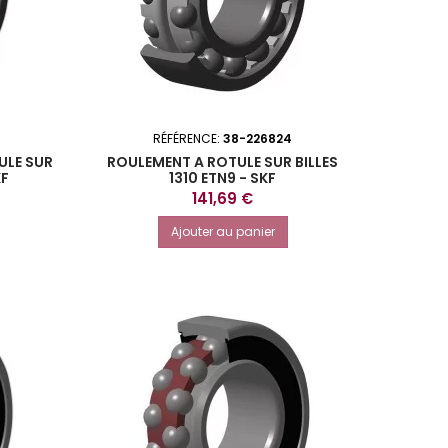
RÉFÉRENCE:
38-226824
ULE SUR
ROULEMENT A ROTULE SUR BILLES
KF
1310 ETN9 - SKF
Prix
141,69 €
Ajouter au panier