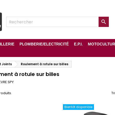

ILLERIE
PLOMBERIE/ELECTRICITÉ
E.P.I.
MOTOCULTU
t Joints
Roulement à rotule sur billes
ent à rotule sur billes
EVRE SPY
produits.
Tr
Bientôt disponible