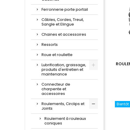
Ferronnerie porte portail
Câbles, Cordes, Treuil,
Sangle et Elingue
Chaines et accessoires
Ressorts
Roue et roullette
ROULEM
Lubrification, graissage,
produits d'entretien et
maintenance
Connecteur de
charpente et
accessoires
Roulements, Circlips et
Bientôt
Joints
Roulement à rouleaux
coniques