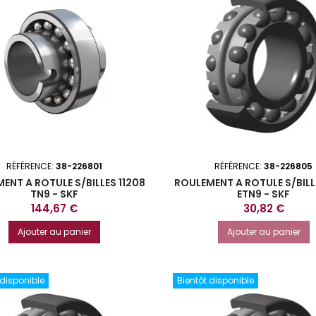
RÉFÉRENCE:
38-226801
RÉFÉRENCE:
38-226805
ENT A ROTULE S/BILLES 11208
ROULEMENT A ROTULE S/BILL
TN9 - SKF
ETN9 - SKF
Prix
Prix
144,67 €
30,82 €
Ajouter au panier
Ajouter au panier
 disponible
Bientôt disponible