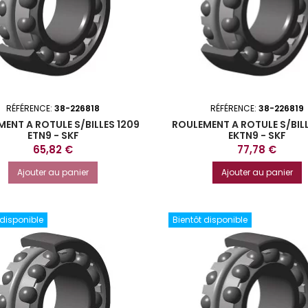
RÉFÉRENCE:
38-226818
RÉFÉRENCE:
38-226819
ENT A ROTULE S/BILLES 1209
ROULEMENT A ROTULE S/BILL
ETN9 - SKF
EKTN9 - SKF
Prix
Prix
65,82 €
77,78 €
Ajouter au panier
Ajouter au panier
 disponible
Bientôt disponible