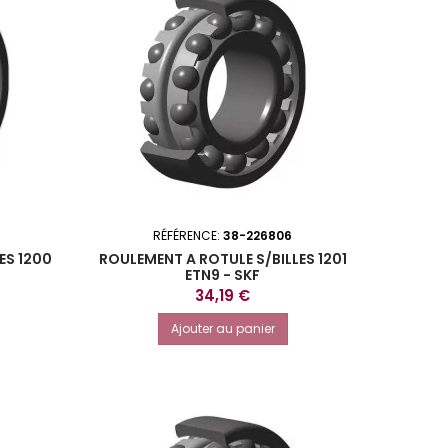
RÉFÉRENCE:
38-226806
ES 1200
ROULEMENT A ROTULE S/BILLES 1201
ETN9 - SKF
Prix
34,19 €
Ajouter au panier