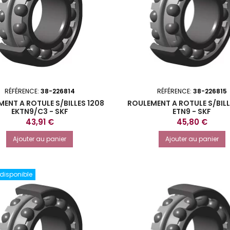
RÉFÉRENCE:
38-226814
RÉFÉRENCE:
38-226815
ENT A ROTULE S/BILLES 1208
ROULEMENT A ROTULE S/BILL
EKTN9/C3 - SKF
ETN9 - SKF
Prix
Prix
43,91 €
45,80 €
Ajouter au panier
Ajouter au panier
 disponible