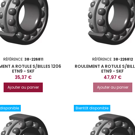
RÉFÉRENCE:
38-226811
RÉFÉRENCE:
38-226812
ENT A ROTULE S/BILLES 1206
ROULEMENT A ROTULE S/BILL
ETN9 - SKF
ETN9 - SKF
Prix
Prix
35,37 €
47,97 €
Ajouter au panier
Ajouter au panier
 disponible
Bientôt disponible