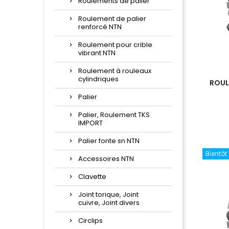
Roulements de palier
Roulement de palier
renforcé NTN
Roulement pour crible
vibrant NTN
Roulement à rouleaux
cylindriques
ROUL
Palier
Palier, Roulement TKS
IMPORT
Palier fonte sn NTN
Bientôt
Accessoires NTN
Clavette
Joint torique, Joint
cuivre, Joint divers
Circlips