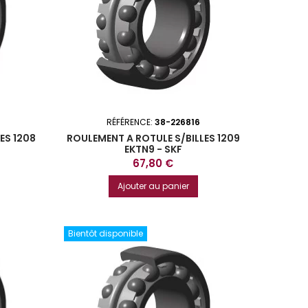
RÉFÉRENCE:
38-226816
ES 1208
ROULEMENT A ROTULE S/BILLES 1209
EKTN9 - SKF
Prix
67,80 €
Ajouter au panier
Bientôt disponible