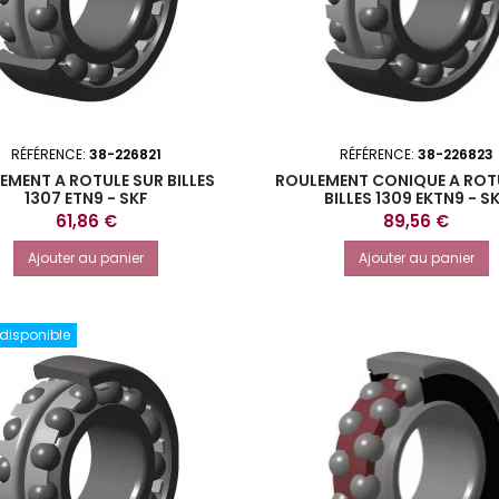
RÉFÉRENCE:
38-226821
RÉFÉRENCE:
38-226823
EMENT A ROTULE SUR BILLES
ROULEMENT CONIQUE A ROT
1307 ETN9 - SKF
BILLES 1309 EKTN9 - S
Prix
Prix
61,86 €
89,56 €
Ajouter au panier
Ajouter au panier
 disponible