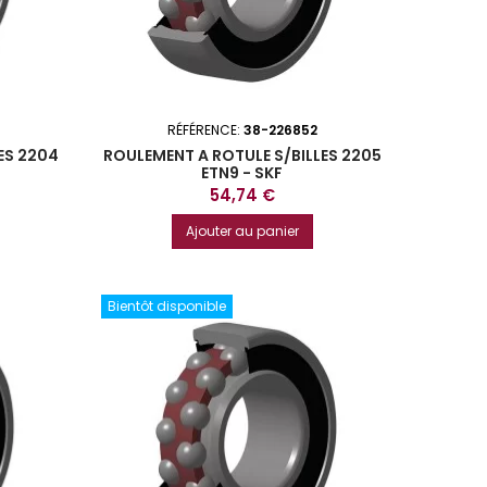
RÉFÉRENCE:
38-226852
ES 2204
ROULEMENT A ROTULE S/BILLES 2205
ETN9 - SKF
Prix
54,74 €
Ajouter au panier
Bientôt disponible