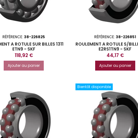
RÉFÉRENCE:
38-226825
RÉFÉRENCE:
38-226851
ENT A ROTULE SUR BILLES 1311
ROULEMENT A ROTULE S/BILL
ETN9 - SKF
E2RS1TN9 - SKF
Prix
Prix
118,92 €
44,17 €
Ajouter au panier
Ajouter au panier
Bientôt disponible