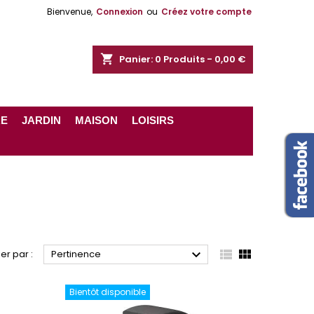
Bienvenue,
Connexion
ou
Créez votre compte
shopping_cart
Panier:
0
Produits - 0,00 €
RE
JARDIN
MAISON
LOISIRS



ier par :
Pertinence
Bientôt disponible