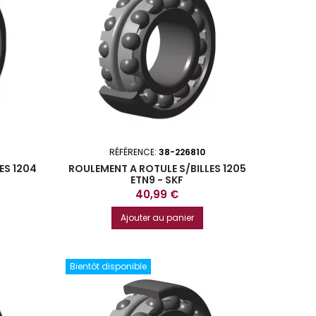
RÉFÉRENCE:
38-226810
ES 1204
ROULEMENT A ROTULE S/BILLES 1205
ETN9 - SKF
Prix
40,99 €
Ajouter au panier
Bientôt disponible