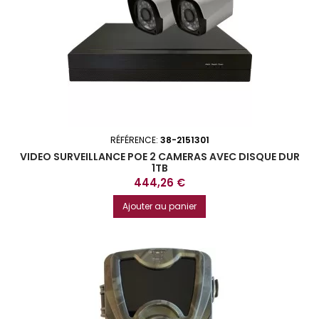
RÉFÉRENCE:
38-2151301
VIDEO SURVEILLANCE POE 2 CAMERAS AVEC DISQUE DUR
1TB
Prix
444,26 €
Ajouter au panier