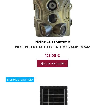
RÉFÉRENCE:
38-2194040
PIEGE PHOTO HAUTE DEFINITION 24MP IDCAM
Prix
123,08 €
Ajouter au panier
Bientôt disponible