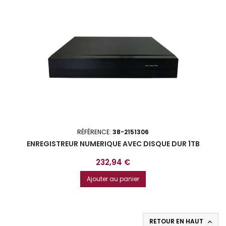
RÉFÉRENCE:
38-2151306
ENREGISTREUR NUMERIQUE AVEC DISQUE DUR 1TB
Prix
232,94 €
Ajouter au panier
RETOUR EN HAUT
