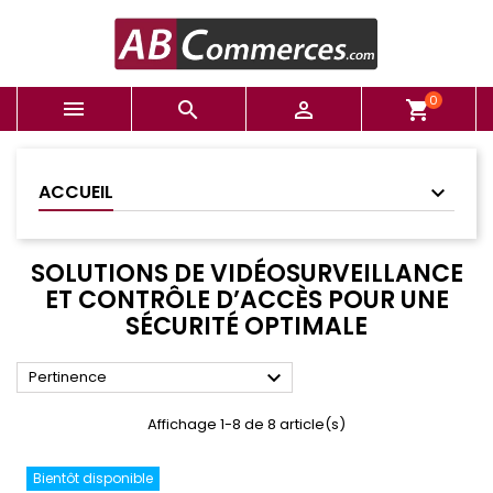
0



shopping_cart
ACCUEIL
SOLUTIONS DE VIDÉOSURVEILLANCE
ET CONTRÔLE D’ACCÈS POUR UNE
SÉCURITÉ OPTIMALE

Pertinence
Affichage 1-8 de 8 article(s)
Bientôt disponible