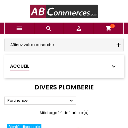
0



shopping_cart
Affinez votre recherche
ACCUEIL
DIVERS PLOMBERIE

Pertinence
Affichage 1-1 de 1 article(s)
Bientôt disponible