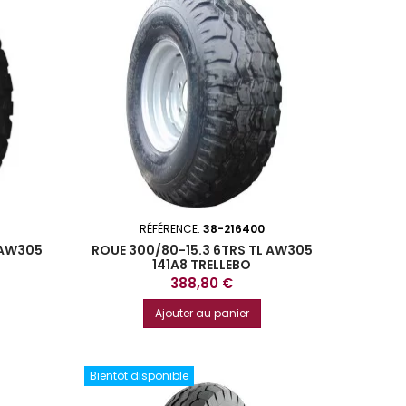
RÉFÉRENCE:
38-216400
 AW305
ROUE 300/80-15.3 6TRS TL AW305
141A8 TRELLEBO
Prix
388,80 €
Ajouter au panier
Bientôt disponible