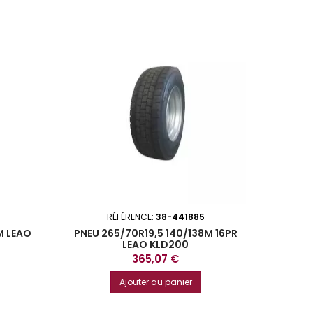
RÉFÉRENCE:
38-441885
M LEAO
PNEU 265/70R19,5 140/138M 16PR
LEAO KLD200
Prix
365,07 €
Ajouter au panier