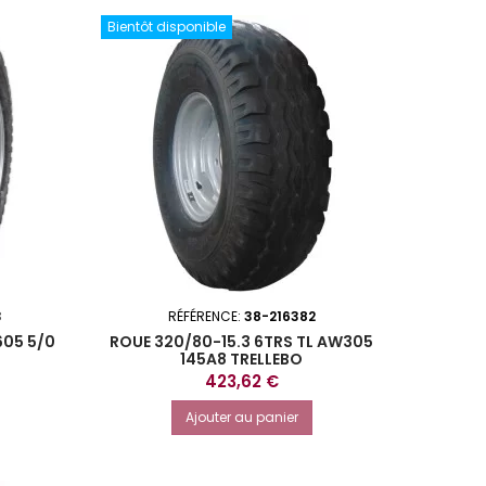
Bientôt disponible
3
RÉFÉRENCE:
38-216382
605 5/0
ROUE 320/80-15.3 6TRS TL AW305
145A8 TRELLEBO
Prix
423,62 €
Ajouter au panier