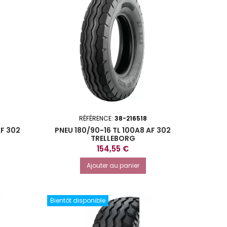
RÉFÉRENCE:
38-216518
AF 302
PNEU 180/90-16 TL 100A8 AF 302
TRELLEBORG
Prix
154,55 €
Ajouter au panier
Bientôt disponible