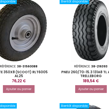
 disponible
Bientôt disponible
RÉFÉRENCE:
38-31560088
RÉFÉRENCE:
38-216393
TE 350X8 (SCOOT) RLT6005
PNEU 260/70-15.3 131A8 T
AL25
TRELLEBORG
Prix
Prix
76,22 €
189,54 €
Ajouter au panier
Ajouter au panier
 disponible
Bientôt disponible