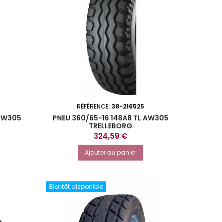
RÉFÉRENCE:
38-216525
 AW305
PNEU 360/65-16 148A8 TL AW305
TRELLEBORG
Prix
324,59 €
Ajouter au panier
Bientôt disponible