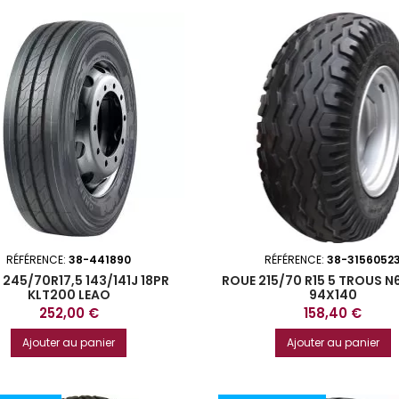
RÉFÉRENCE:
38-441890
RÉFÉRENCE:
38-3156052
 245/70R17,5 143/141J 18PR
ROUE 215/70 R15 5 TROUS N
KLT200 LEAO
94X140
Prix
Prix
252,00 €
158,40 €
Ajouter au panier
Ajouter au panier