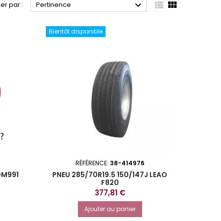



ier par :
Pertinence
Bientôt disponible
RÉFÉRENCE:
38-414976
DM991
PNEU 285/70R19.5 150/147J LEAO
F820
Prix
377,81 €
Ajouter au panier