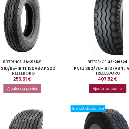
RÉFÉRENCE:
38-216521
RÉFÉRENCE:
38-216524
 210/95-16 TL 120A8 AF 302
PNEU 360/70-16 137A8 TL
TRELLEBORG
TRELLEBORG
Prix
Prix
256,61 €
407,52 €
Ajouter au panier
Ajouter au panier
Bientôt disponible