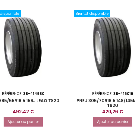
 disponible
Bientôt disponible
RÉFÉRENCE:
38-414980
RÉFÉRENCE:
38-415019
385/55R19.5 156J LEAO T820
PNEU 305/70R19.5 148/145
T820
Prix
Prix
492,42 €
420,26 €
Ajouter au panier
Ajouter au panier