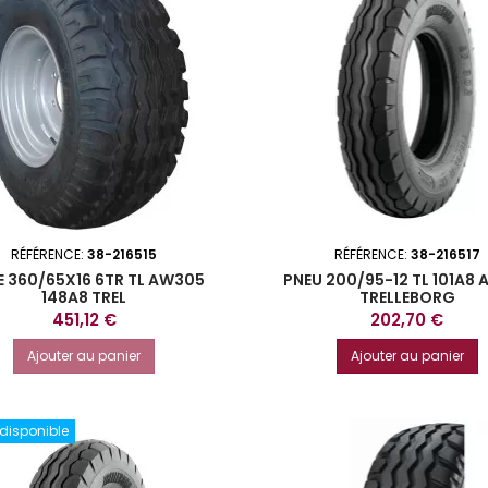
RÉFÉRENCE:
38-216515
RÉFÉRENCE:
38-216517
 360/65X16 6TR TL AW305
PNEU 200/95-12 TL 101A8 
148A8 TREL
TRELLEBORG
Prix
Prix
451,12 €
202,70 €
Ajouter au panier
Ajouter au panier
 disponible