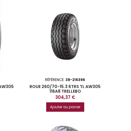
RÉFÉRENCE:
38-216396
L AW305
ROUE 260/70-15.3 6TRS TL AW305
116A8 TRELLEBO
Prix
304,37 €
Ajouter au panier