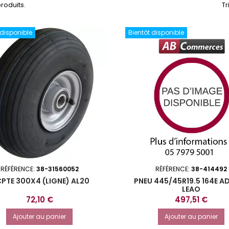
 produits.
Tr
 disponible
Bientôt disponible
RÉFÉRENCE:
38-31560052
RÉFÉRENCE:
38-414492
CPTE 300X4 (LIGNE) AL20
PNEU 445/45R19.5 164E A
LEAO
Prix
Prix
72,10 €
497,51 €
Ajouter au panier
Ajouter au panier