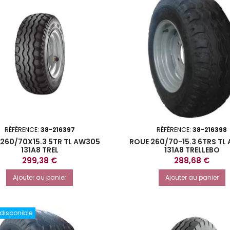
RÉFÉRENCE:
38-216397
RÉFÉRENCE:
38-216398
 260/70X15.3 5TR TL AW305
ROUE 260/70-15.3 6TRS TL
131A8 TREL
131A8 TRELLEBO
Prix
Prix
299,38 €
288,68 €
Ajouter au panier
Ajouter au panier
 disponible