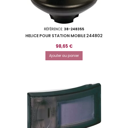
RÉFÉRENCE:
38-248355
HELICE POUR STATION MOBILE 244802
Prix
98,65 €
Ajouter au panier