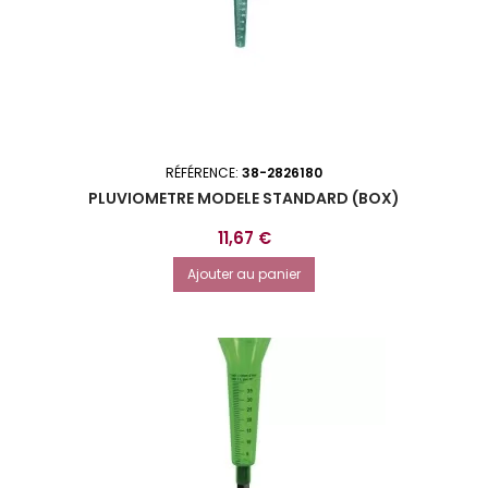
RÉFÉRENCE:
38-2826180
PLUVIOMETRE MODELE STANDARD (BOX)
Prix
11,67 €
Ajouter au panier