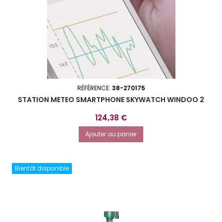
RÉFÉRENCE:
38-270175
STATION METEO SMARTPHONE SKYWATCH WINDOO 2
Prix
124,38 €
Ajouter au panier
Bientôt disponible