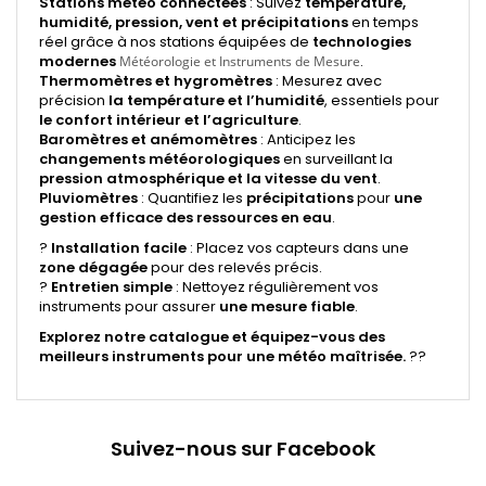
Stations météo connectées
: Suivez
température,
humidité, pression, vent et précipitations
en temps
réel grâce à nos stations équipées de
technologies
modernes
.
Météorologie et Instruments de Mesure
Thermomètres et hygromètres
: Mesurez avec
précision
la température et l’humidité
, essentiels pour
le confort intérieur et l’agriculture
.
Baromètres et anémomètres
: Anticipez les
changements météorologiques
en surveillant la
pression atmosphérique et la vitesse du vent
.
Pluviomètres
: Quantifiez les
précipitations
pour
une
gestion efficace des ressources en eau
.
?
Installation facile
: Placez vos capteurs dans une
zone dégagée
pour des relevés précis.
?
Entretien simple
: Nettoyez régulièrement vos
instruments pour assurer
une mesure fiable
.
Explorez notre catalogue et équipez-vous des
meilleurs instruments pour une météo maîtrisée.
?️?
Suivez-nous sur Facebook