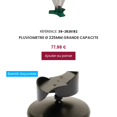
RÉFÉRENCE:
38-2826182
PLUVIOMETRE Ø 225MM GRANDE CAPACITE
Prix
77,98 €
Ajouter au panier
Bientôt disponible