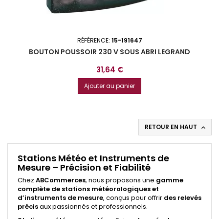
RÉFÉRENCE:
15-191647
BOUTON POUSSOIR 230 V SOUS ABRI LEGRAND
Prix
31,64 €
Ajouter au panier
RETOUR EN HAUT

Stations Météo et Instruments de
Mesure – Précision et Fiabilité
Chez
ABCommerces
, nous proposons une
gamme
complète de stations météorologiques et
d’instruments de mesure
, conçus pour offrir
des relevés
précis
aux passionnés et professionnels.