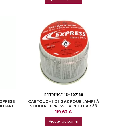
RÉFÉRENCE:
15-497138
EXPRESS
CARTOUCHE DE GAZ POUR LAMPE À
ULCANE
SOUDER EXPRESS - VENDU PAR 36
Prix
119,62 €
Ajouter au panier