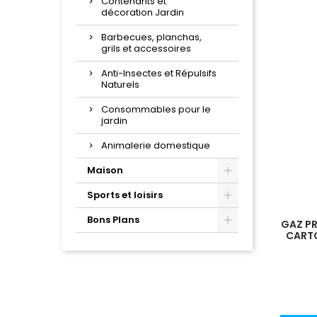
Contenants et
décoration Jardin
Barbecues, planchas,
grils et accessoires
Anti-Insectes et Répulsifs
Naturels
Consommables pour le
jardin
Animalerie domestique
Maison
Sports et loisirs
Bons Plans
GAZ PR
CARTO
%