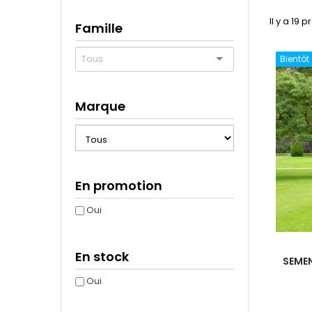
Il y a 19 p
Famille
Bientôt
Marque
En promotion
Oui
En stock
SEME
Oui