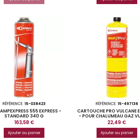
RÉFÉRENCE:
15-038423
RÉFÉRENCE:
15-497136
AMPEXPRESS 555 EXPRESS -
CARTOUCHE PRO VULCANE 
STANDARD 340 G
- POUR CHALUMEAU GAZ V
EXPRESS
Prix
Prix
163,58 €
22,49 €
Ajouter au panier
Ajouter au panier