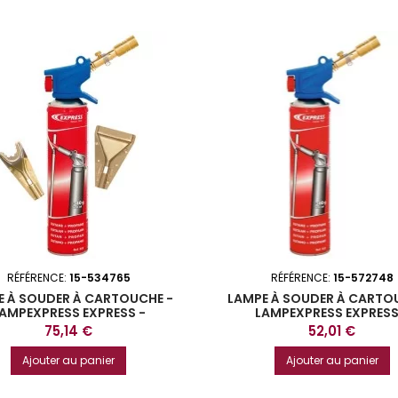
RÉFÉRENCE:
15-534765
RÉFÉRENCE:
15-572748
E À SOUDER À CARTOUCHE -
LAMPE À SOUDER À CARTO
AMPEXPRESS EXPRESS -
LAMPEXPRESS EXPRESS
EQUIPEMENT HAUTES
EQUIPEMENT DE BASE MULTI
Prix
Prix
75,14 €
52,01 €
RMANCES - MULTIFONCTIONS
- CLASSIQUE
Ajouter au panier
Ajouter au panier