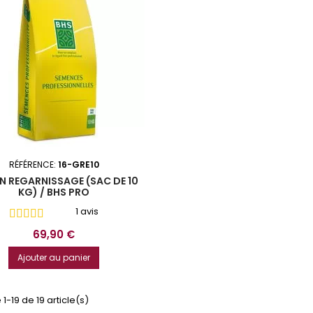
RÉFÉRENCE:
16-GRE10
 REGARNISSAGE (SAC DE 10
KG) / BHS PRO
1 avis
Prix
69,90 €
Ajouter au panier
1-19 de 19 article(s)