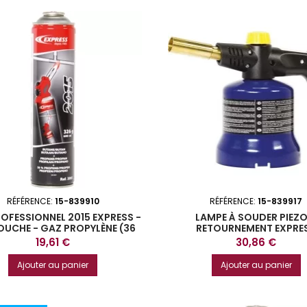
RÉFÉRENCE:
15-839910
RÉFÉRENCE:
15-839917
OFESSIONNEL 2015 EXPRESS -
LAMPE À SOUDER PIEZO
UCHE - GAZ PROPYLÈNE (36
RETOURNEMENT EXPRE
) + BUTANE + PROPANE
Prix
Prix
19,61 €
30,86 €
Ajouter au panier
Ajouter au panier