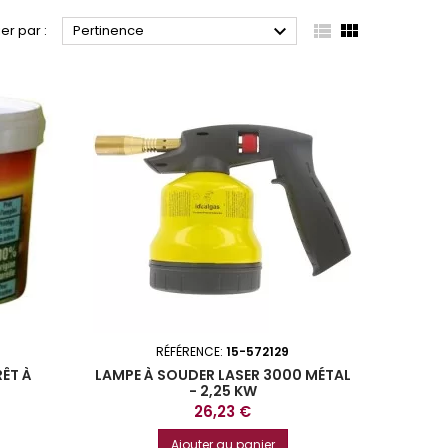



ier par :
Pertinence
RÉFÉRENCE:
15-572129
RÊT À
LAMPE À SOUDER LASER 3000 MÉTAL
- 2,25 KW
Prix
26,23 €
Ajouter au panier