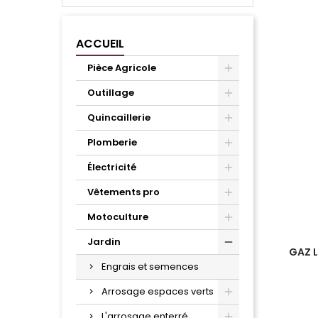
ACCUEIL
Pièce Agricole
Outillage
Quincaillerie
Plomberie
Électricité
Vêtements pro
Motoculture
Jardin
GAZ L
Engrais et semences
Arrosage espaces verts
L'arrosage enterré