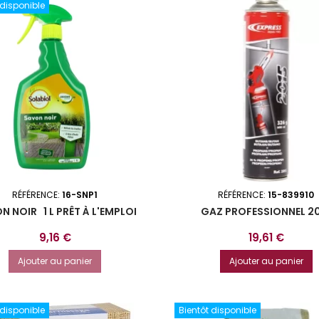
 disponible
RÉFÉRENCE:
16-SNP1
RÉFÉRENCE:
15-839910
N NOIR 1 L PRÊT À L'EMPLOI
GAZ PROFESSIONNEL 2
Prix
Prix
9,16 €
19,61 €
Ajouter au panier
Ajouter au panier
 disponible
Bientôt disponible