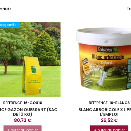
roduits.
Tr
 disponible
RÉFÉRENCE:
16-GOU10
RÉFÉRENCE:
16-BLANC3
NCE GAZON OUESSANT (SAC
BLANC ARBORICOLE 3 L P
DE 10 KG)
L'EMPLOI
Prix
Prix
80,73 €
26,52 €
Ajouter au panier
Ajouter au panier