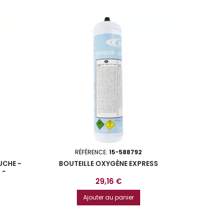
RÉFÉRENCE:
15-588792
UCHE -
BOUTEILLE OXYGÈNE EXPRESS
 -
-USAGES
Prix
29,16 €
Ajouter au panier