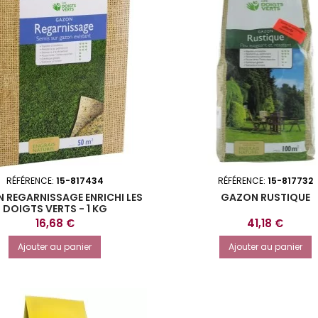
RÉFÉRENCE:
15-817434
RÉFÉRENCE:
15-817732
 REGARNISSAGE ENRICHI LES
GAZON RUSTIQUE
DOIGTS VERTS - 1 KG
Prix
Prix
16,68 €
41,18 €
Ajouter au panier
Ajouter au panier