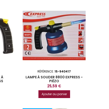
RÉFÉRENCE:
15-940417
 À
LAMPE À SOUDER 8800 EXPRESS -
SS
PIÉZO
Prix
25,59 €
Ajouter au panier