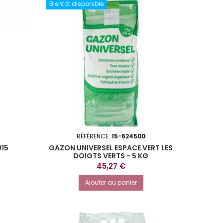
Bientôt disponible
RÉFÉRENCE:
15-624500
015
GAZON UNIVERSEL ESPACE VERT LES
DOIGTS VERTS - 5 KG
Prix
45,27 €
Ajouter au panier