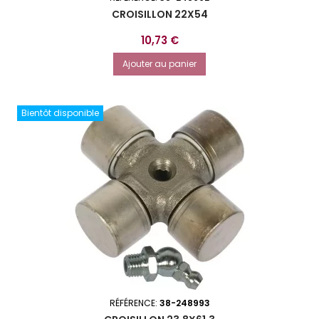
CROISILLON 22X54
Prix
10,73 €
Ajouter au panier
Bientôt disponible
RÉFÉRENCE:
38-248993