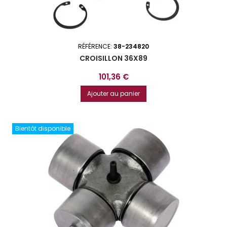
RÉFÉRENCE:
38-234820
CROISILLON 36X89
Prix
101,36 €
Ajouter au panier
Bientôt disponible