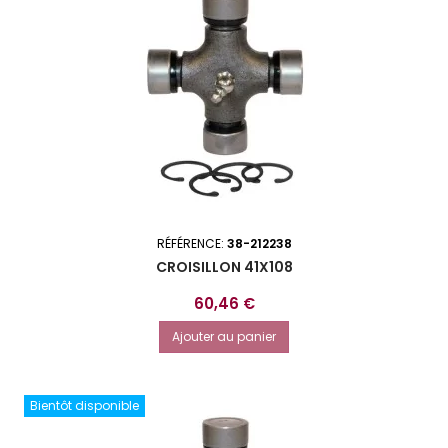
RÉFÉRENCE:
38-212238
CROISILLON 41X108
Prix
60,46 €
Ajouter au panier
Bientôt disponible