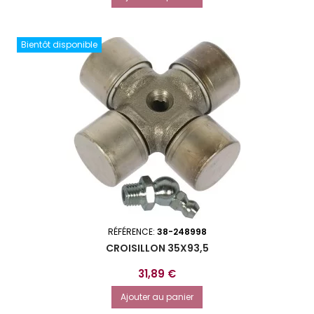
Bientôt disponible
RÉFÉRENCE:
38-248998
CROISILLON 35X93,5
Prix
31,89 €
Ajouter au panier