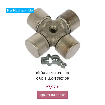
Bientôt disponible
RÉFÉRENCE:
38-248999
CROISILLON 35X106
Prix
27,97 €
Ajouter au panier