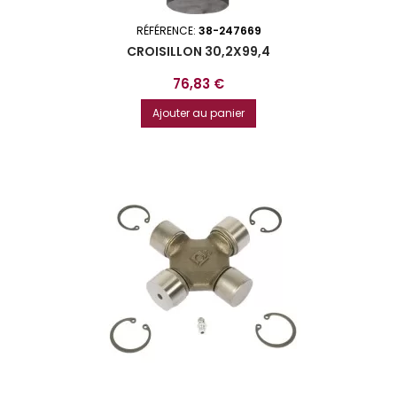
RÉFÉRENCE:
38-247669
CROISILLON 30,2X99,4
Prix
76,83 €
Ajouter au panier