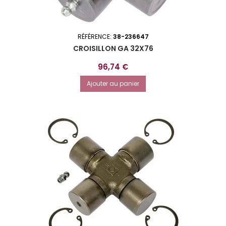
RÉFÉRENCE:
38-236647
CROISILLON GA 32X76
Prix
96,74 €
Ajouter au panier