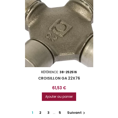
RÉFÉRENCE:
38-252516
CROISILLON GA 22X76
Prix
61,53 €
Ajouter au panier
1
2
3
…
5
Suivant
