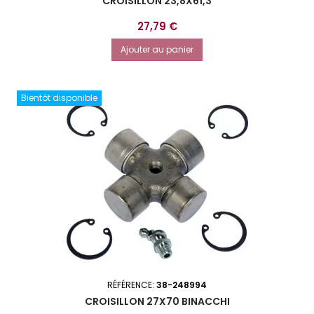
CROISILLON 23,8X61,3
Prix
27,79 €
Ajouter au panier
Bientôt disponible
RÉFÉRENCE:
38-248994
CROISILLON 27X70 BINACCHI