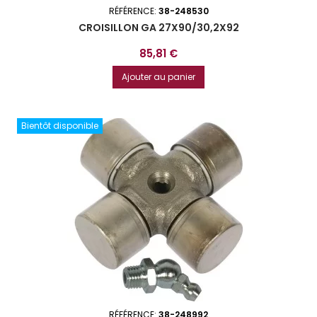
RÉFÉRENCE:
38-248530
CROISILLON GA 27X90/30,2X92
Prix
85,81 €
Ajouter au panier
Bientôt disponible
RÉFÉRENCE:
38-248992