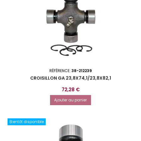
RÉFÉRENCE:
38-212239
CROISILLON GA 23,8X74,1/23,8X82,1
Prix
72,28 €
Ajouter au panier
Bientôt disponible