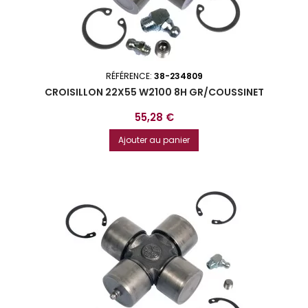
RÉFÉRENCE:
38-234809
CROISILLON 22X55 W2100 8H GR/COUSSINET
Prix
55,28 €
Ajouter au panier