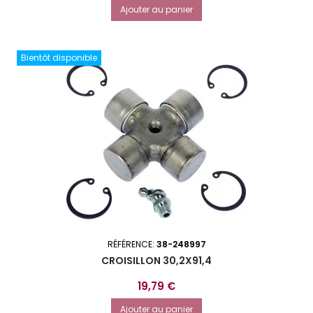
Ajouter au panier
Bientôt disponible
RÉFÉRENCE:
38-248997
CROISILLON 30,2X91,4
Prix
19,79 €
Ajouter au panier