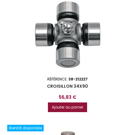
RÉFÉRENCE:
38-212227
CROISILLON 34X90
Prix
56,83 €
Ajouter au panier
Bientôt disponible