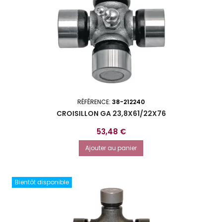
RÉFÉRENCE:
38-212240
CROISILLON GA 23,8X61/22X76
Prix
53,48 €
Ajouter au panier
Bientôt disponible