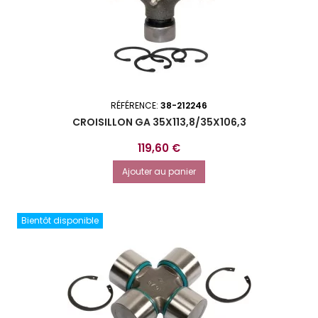
RÉFÉRENCE:
38-212246
CROISILLON GA 35X113,8/35X106,3
Prix
119,60 €
Ajouter au panier
Bientôt disponible