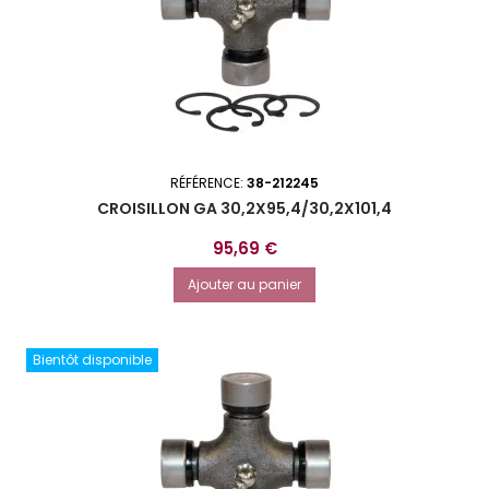
RÉFÉRENCE:
38-212245
CROISILLON GA 30,2X95,4/30,2X101,4
Prix
95,69 €
Ajouter au panier
Bientôt disponible