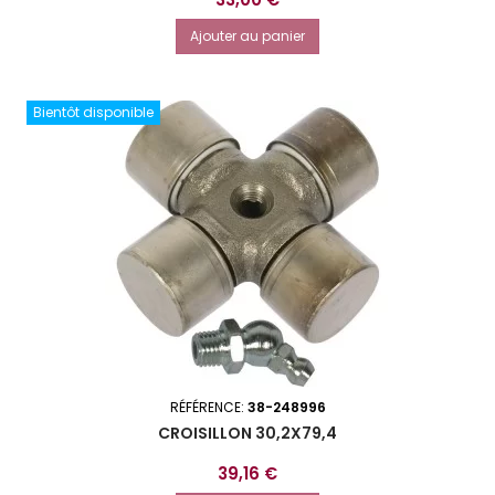
Ajouter au panier
Bientôt disponible
RÉFÉRENCE:
38-248996
CROISILLON 30,2X79,4
Prix
39,16 €