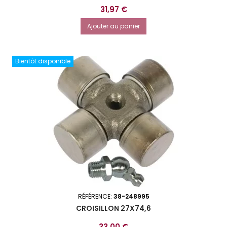
Prix
31,97 €
Ajouter au panier
Bientôt disponible
RÉFÉRENCE:
38-248995
CROISILLON 27X74,6
Prix
33,00 €