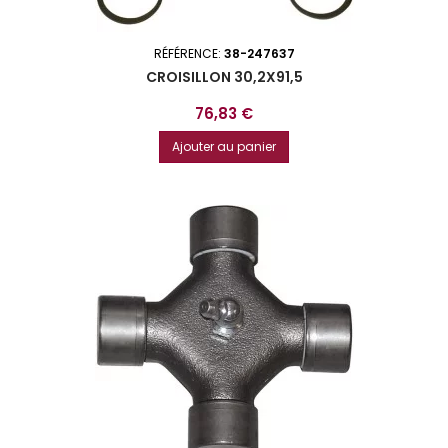
RÉFÉRENCE:
38-247637
CROISILLON 30,2X91,5
Prix
76,83 €
Ajouter au panier