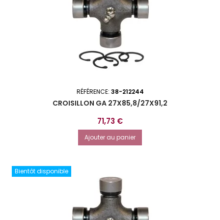
RÉFÉRENCE:
38-212244
CROISILLON GA 27X85,8/27X91,2
Prix
71,73 €
Ajouter au panier
Bientôt disponible