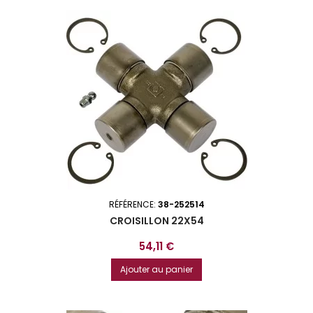
RÉFÉRENCE:
38-252514
CROISILLON 22X54
Prix
54,11 €
Ajouter au panier