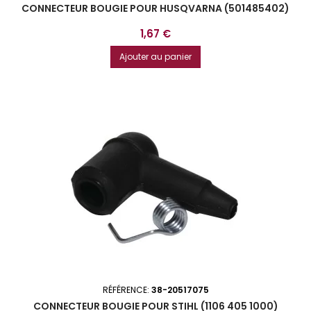
CONNECTEUR BOUGIE POUR HUSQVARNA (501485402)
Prix
1,67 €
Ajouter au panier
RÉFÉRENCE:
38-20517075
CONNECTEUR BOUGIE POUR STIHL (1106 405 1000)