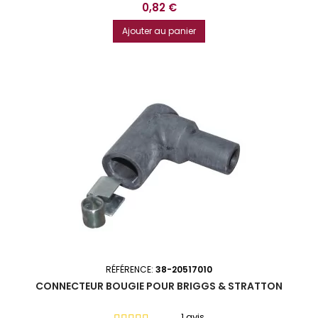
Prix
0,82 €
Ajouter au panier
RÉFÉRENCE:
38-20517010
CONNECTEUR BOUGIE POUR BRIGGS & STRATTON
1 avis