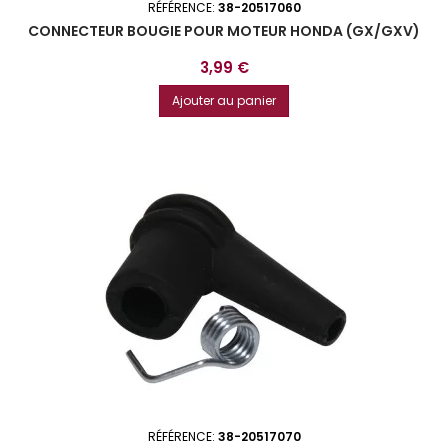
RÉFÉRENCE:
38-20517060
CONNECTEUR BOUGIE POUR MOTEUR HONDA (GX/GXV)
Prix
3,99 €
Ajouter au panier
RÉFÉRENCE:
38-20517070