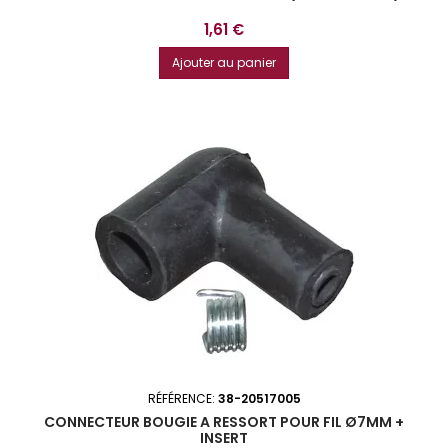
Prix
1,61 €
Ajouter au panier
RÉFÉRENCE:
38-20517005
CONNECTEUR BOUGIE A RESSORT POUR FIL Ø7MM +
INSERT