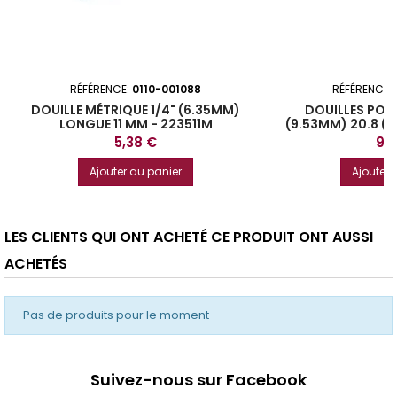
RÉFÉRENCE:
0110-001088
RÉFÉRENCE:
DOUILLE MÉTRIQUE 1/4" (6.35MM)
DOUILLES POU
LONGUE 11 MM - 223511M
(9.53MM) 20.8 (1
Prix
Prix
5,38 €
9,
Ajouter au panier
Ajouter 
LES CLIENTS QUI ONT ACHETÉ CE PRODUIT ONT AUSSI
ACHETÉS
Pas de produits pour le moment
Suivez-nous sur Facebook