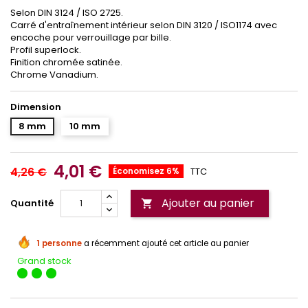
Selon DIN 3124 / ISO 2725.
Carré d'entraînement intérieur selon DIN 3120 / ISO1174 avec
encoche pour verrouillage par bille.
Profil superlock.
Finition chromée satinée.
Chrome Vanadium.
Dimension
8 mm
10 mm
4,01 €
4,26 €
Économisez 6%
TTC
Ajouter au panier
Quantité

1 personne
a récemment ajouté cet article au panier
Grand stock