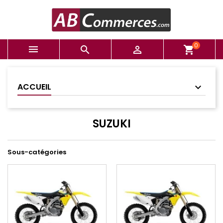
0



shopping_cart
ACCUEIL
SUZUKI
Sous-catégories