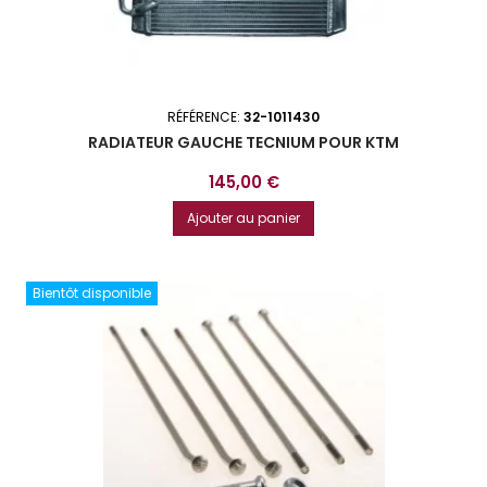
RÉFÉRENCE:
32-1011430
RADIATEUR GAUCHE TECNIUM POUR KTM
Prix
145,00 €
Ajouter au panier
Bientôt disponible