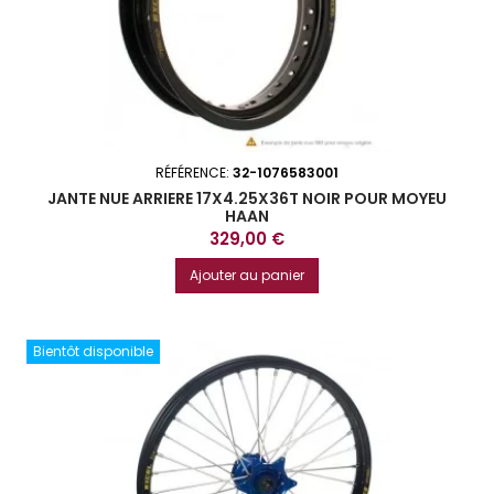
RÉFÉRENCE:
32-1076583001
JANTE NUE ARRIERE 17X4.25X36T NOIR POUR MOYEU
HAAN
Prix
329,00 €
Ajouter au panier
Bientôt disponible