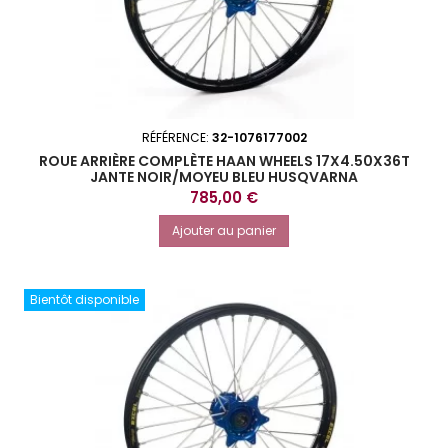
RÉFÉRENCE:
32-1076177002
ROUE ARRIÈRE COMPLÈTE HAAN WHEELS 17X4.50X36T
JANTE NOIR/MOYEU BLEU HUSQVARNA
Prix
785,00 €
Ajouter au panier
Bientôt disponible