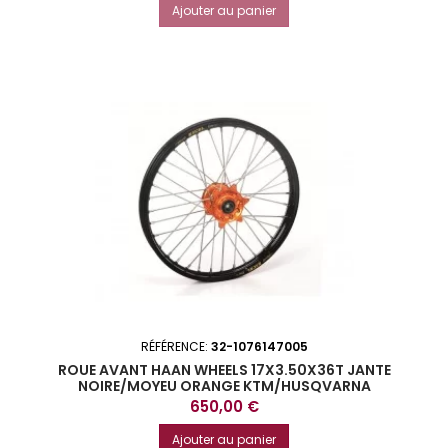
Ajouter au panier
RÉFÉRENCE:
32-1076147005
ROUE AVANT HAAN WHEELS 17X3.50X36T JANTE
NOIRE/MOYEU ORANGE KTM/HUSQVARNA
Prix
650,00 €
Ajouter au panier