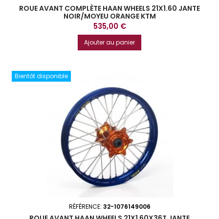
ROUE AVANT COMPLÈTE HAAN WHEELS 21X1.60 JANTE
NOIR/MOYEU ORANGE KTM
Prix
535,00 €
Ajouter au panier
Bientôt disponible
RÉFÉRENCE:
32-1076149006
ROUE AVANT HAAN WHEELS 21X1 60X36T JANTE