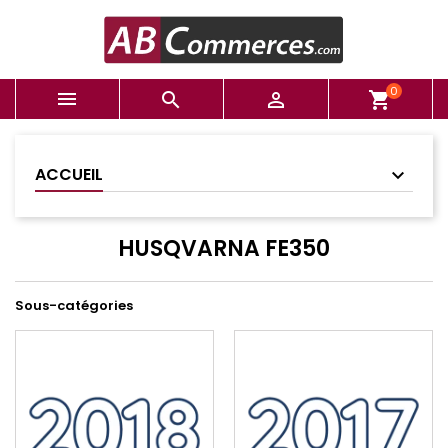
0



shopping_cart
ACCUEIL
HUSQVARNA FE350
Sous-catégories