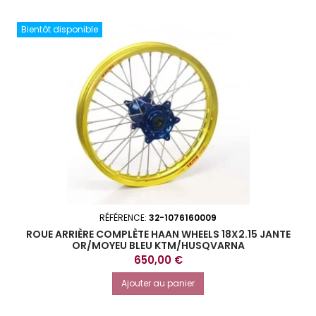
Bientôt disponible
RÉFÉRENCE:
32-1076160009
ROUE ARRIÈRE COMPLÈTE HAAN WHEELS 18X2.15 JANTE
OR/MOYEU BLEU KTM/HUSQVARNA
Prix
650,00 €
Ajouter au panier