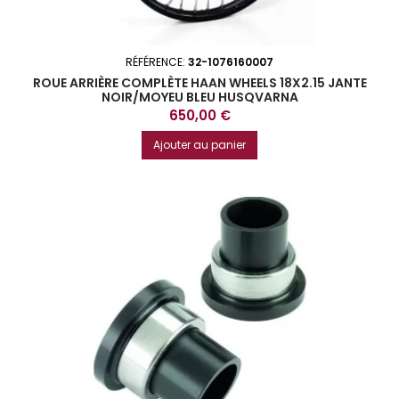
RÉFÉRENCE:
32-1076160007
ROUE ARRIÈRE COMPLÈTE HAAN WHEELS 18X2.15 JANTE
NOIR/MOYEU BLEU HUSQVARNA
Prix
650,00 €
Ajouter au panier