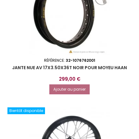
RÉFÉRENCE:
32-1076762001
JANTE NUE AV 17X3.50X36T NOIR POUR MOYEU HAAN
Prix
299,00 €
Ajouter au panier
Bientôt disponible