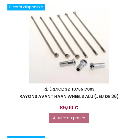
Bientôt disponible
RÉFÉRENCE:
32-1076517003
RAYONS AVANT HAAN WHEELS ALU (JEU DE 36)
Prix
89,00 €
Ajouter au panier