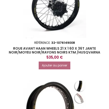
RÉFÉRENCE:
32-1076149008
ROUE AVANT HAAN WHEELS 21 X 1 60 X 36T JANTE
NOIR/MOYEU NOIR/RAYONS NOIRS KTM /HUSQVARNA
Prix
535,00 €
Ajouter au panier