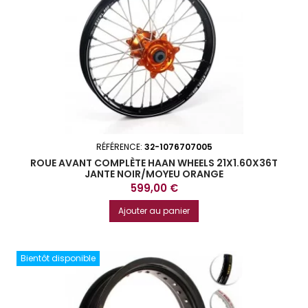
RÉFÉRENCE:
32-1076707005
ROUE AVANT COMPLÈTE HAAN WHEELS 21X1.60X36T
JANTE NOIR/MOYEU ORANGE
Prix
599,00 €
Ajouter au panier
Bientôt disponible