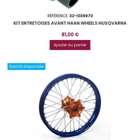
RÉFÉRENCE:
32-1036970
KIT ENTRETOISES AVANT HAAN WHEELS HUSQVARNA
Prix
81,00 €
Ajouter au panier
Bientôt disponible