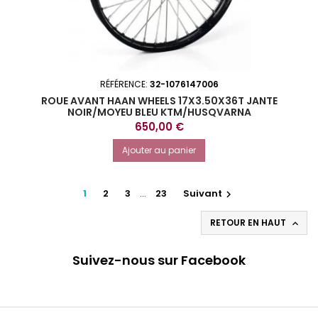
RÉFÉRENCE:
32-1076147006
ROUE AVANT HAAN WHEELS 17X3.50X36T JANTE
NOIR/MOYEU BLEU KTM/HUSQVARNA
Prix
650,00 €
Ajouter au panier
1
2
3
…
23
Suivant

RETOUR EN HAUT

Suivez-nous sur Facebook