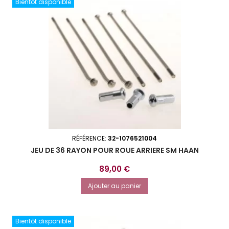
Bientôt disponible
RÉFÉRENCE:
32-1076521004
JEU DE 36 RAYON POUR ROUE ARRIERE SM HAAN
Prix
89,00 €
Ajouter au panier
Bientôt disponible