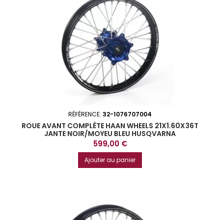
RÉFÉRENCE:
32-1076707004
ROUE AVANT COMPLÈTE HAAN WHEELS 21X1.60X36T
JANTE NOIR/MOYEU BLEU HUSQVARNA
Prix
599,00 €
Ajouter au panier