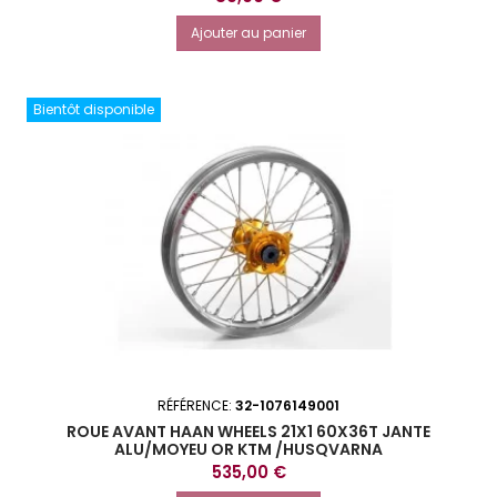
Ajouter au panier
Bientôt disponible
RÉFÉRENCE:
32-1076149001
ROUE AVANT HAAN WHEELS 21X1 60X36T JANTE
ALU/MOYEU OR KTM /HUSQVARNA
Prix
535,00 €