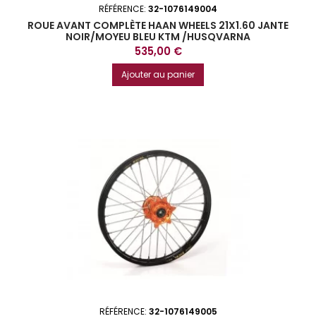
RÉFÉRENCE:
32-1076149004
ROUE AVANT COMPLÈTE HAAN WHEELS 21X1.60 JANTE
NOIR/MOYEU BLEU KTM /HUSQVARNA
Prix
535,00 €
Ajouter au panier
RÉFÉRENCE:
32-1076149005