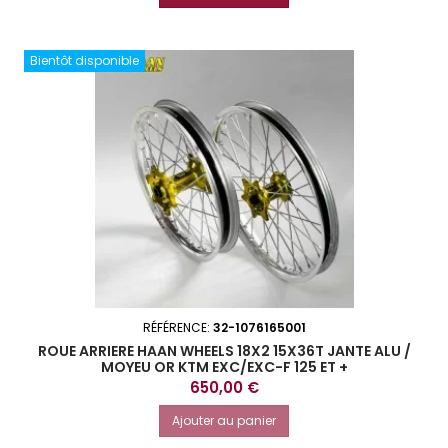
Bientôt disponible
RÉFÉRENCE:
32-1076165001
ROUE ARRIERE HAAN WHEELS 18X2 15X36T JANTE ALU /
MOYEU OR KTM EXC/EXC-F 125 ET +
Prix
650,00 €
Ajouter au panier