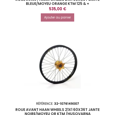
BLEUE/MOYEU ORANGE KTM 125 & +
Prix
535,00 €
Ajouter au panier
RÉFÉRENCE:
32-1076149007
ROUE AVANT HAAN WHEELS 21X1 60X36T JANTE
NOIRE/MOYEU OR KTM /HUSQVARNA