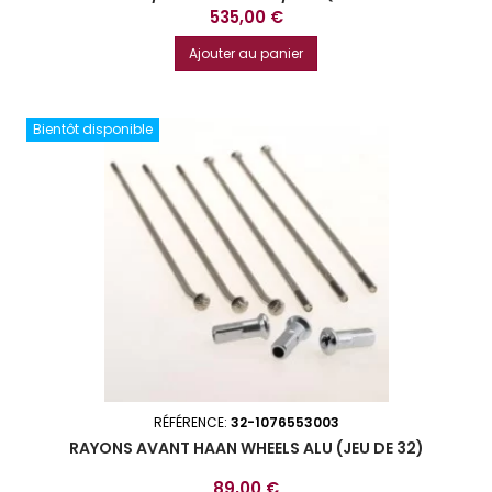
Prix
535,00 €
Ajouter au panier
Bientôt disponible
RÉFÉRENCE:
32-1076553003
RAYONS AVANT HAAN WHEELS ALU (JEU DE 32)
Prix
89,00 €