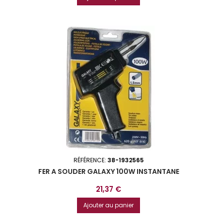
RÉFÉRENCE:
38-1932565
FER A SOUDER GALAXY 100W INSTANTANE
Prix
21,37 €
Ajouter au panier