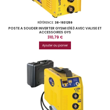
RÉFÉRENCE:
38-1931259
POSTE A SOUDER INVERTER GYSMI E163 AVEC VALISE ET
ACCESSOIRES GYS
Prix
310,79 €
Ajouter au panier