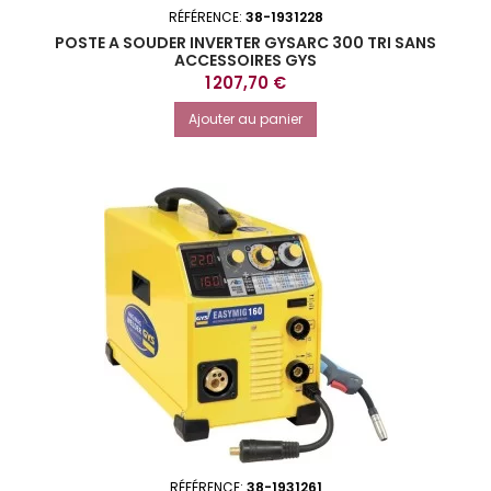
RÉFÉRENCE:
38-1931228
POSTE A SOUDER INVERTER GYSARC 300 TRI SANS
ACCESSOIRES GYS
Prix
1 207,70 €
Ajouter au panier
RÉFÉRENCE:
38-1931261