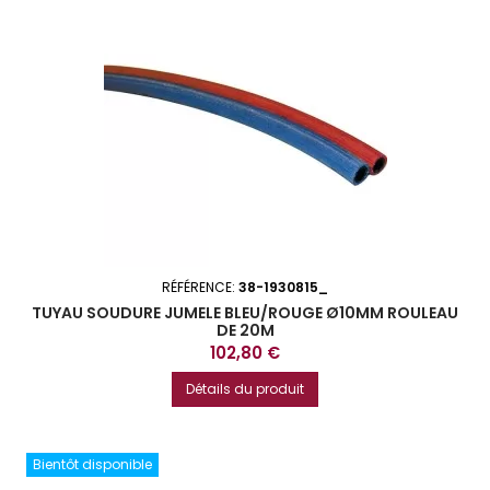
RÉFÉRENCE:
38-1930815_
TUYAU SOUDURE JUMELE BLEU/ROUGE Ø10MM ROULEAU
DE 20M
Prix
102,80 €
Détails du produit
Bientôt disponible