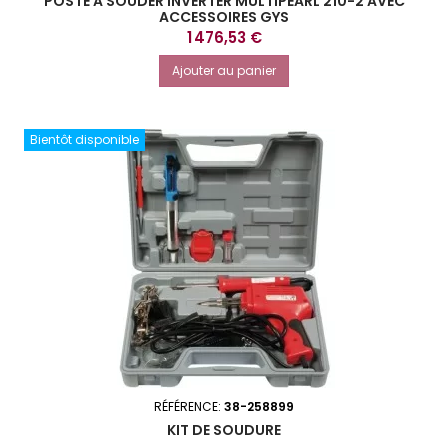
POSTE A SOUDER INVERTER MULTIPEARL 210-2 AVEC
ACCESSOIRES GYS
Prix
1 476,53 €
Ajouter au panier
Bientôt disponible
RÉFÉRENCE:
38-258899
KIT DE SOUDURE