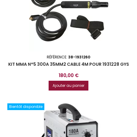
RÉFÉRENCE:
38-1931260
KIT MMA N°5 300A 35MM2 CABLE 4M POUR 1931228 GYS
Prix
180,00 €
Ajouter au panier
Bientôt disponible