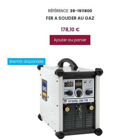
RÉFÉRENCE:
38-1911800
FER A SOUDER AU GAZ
Prix
178,10 €
Ajouter au panier
Bientôt disponible