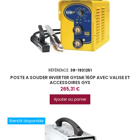
RÉFÉRENCE:
38-1931251
POSTE A SOUDER INVERTER GYSMI 160P AVEC VALISE ET
ACCESSOIRES GYS
Prix
265,31 €
Ajouter au panier
Bientôt disponible