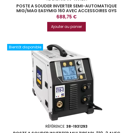
POSTE A SOUDER INVERTER SEMI-AUTOMATIQUE
MIG/MAG EASYMIG 160 AVEC ACCESSOIRES GYS
Prix
688,75 €
Ajouter au panier
Bientôt disponible
RÉFÉRENCE:
38-1931293