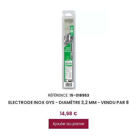
RÉFÉRENCE:
15-018953
ELECTRODE INOX GYS - DIAMÈTRE 3,2 MM - VENDU PAR 8
Prix
14,98 €
Ajouter au panier