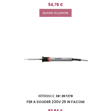
Prix
54,76 €
Ajouter au panier
RÉFÉRENCE:
38-267278
FER A SOUDER 230V 25 W FACOM
Prix
83,84 €