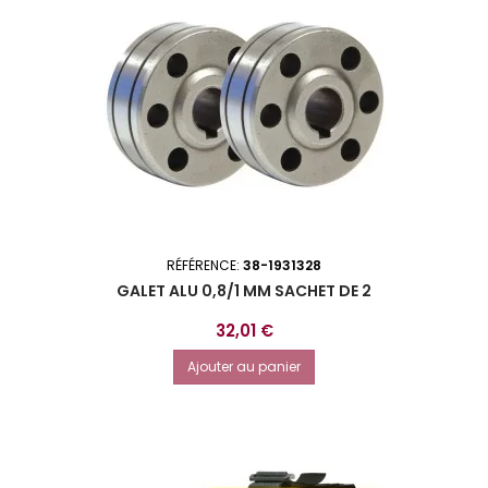
RÉFÉRENCE:
38-1931328
GALET ALU 0,8/1 MM SACHET DE 2
Prix
32,01 €
Ajouter au panier