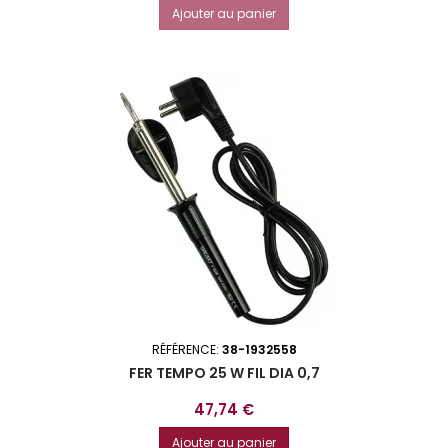
Ajouter au panier
RÉFÉRENCE:
38-1932558
FER TEMPO 25 W FIL DIA 0,7
Prix
47,74 €
Ajouter au panier