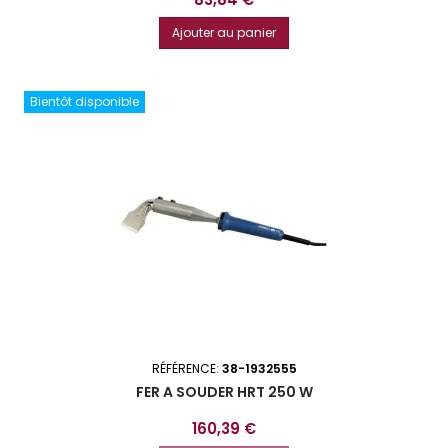
Ajouter au panier
Bientôt disponible
RÉFÉRENCE:
38-1932555
FER A SOUDER HRT 250 W
Prix
160,39 €