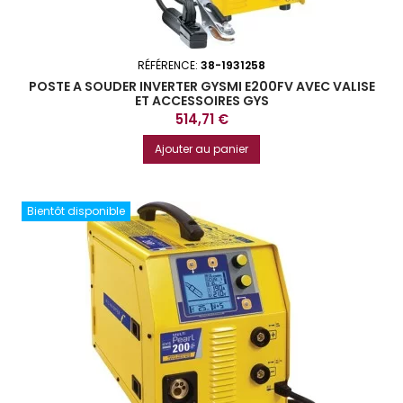
RÉFÉRENCE:
38-1931258
POSTE A SOUDER INVERTER GYSMI E200FV AVEC VALISE
ET ACCESSOIRES GYS
Prix
514,71 €
Ajouter au panier
Bientôt disponible