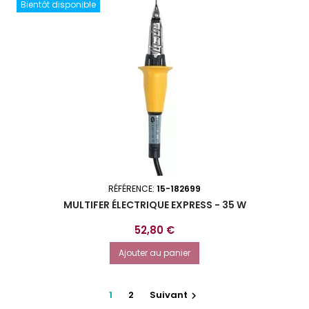
Bientôt disponible
RÉFÉRENCE:
15-182699
MULTIFER ÉLECTRIQUE EXPRESS - 35 W
Prix
52,80 €
Ajouter au panier
1
2
Suivant
