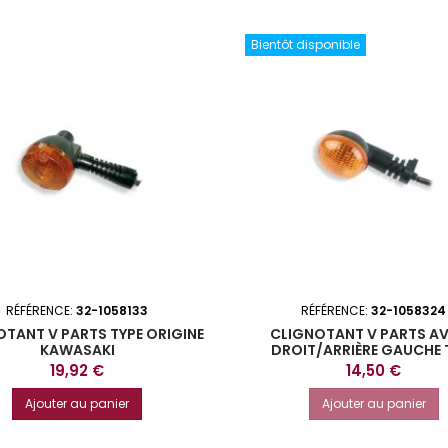
Bientôt disponible
RÉFÉRENCE:
32-1058133
RÉFÉRENCE:
32-1058324
TANT V PARTS TYPE ORIGINE
CLIGNOTANT V PARTS A
KAWASAKI
DROIT/ARRIÈRE GAUCHE 
ORIGINE
Prix
Prix
19,92 €
14,50 €
Ajouter au panier
Ajouter au panier