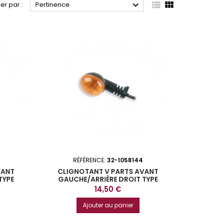



ier par :
Pertinence
RÉFÉRENCE:
32-1058144
VANT
CLIGNOTANT V PARTS AVANT
TYPE
GAUCHE/ARRIÈRE DROIT TYPE
ORIGINE
Prix
14,50 €
Ajouter au panier