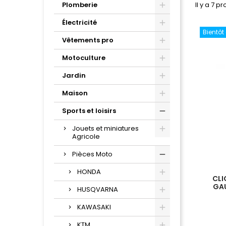
Il y a 7 pr
Plomberie
Électricité
Bientôt
Vêtements pro
Motoculture
Jardin
Maison
Sports et loisirs
Jouets et miniatures
Agricole
Pièces Moto
HONDA
CLI
GAU
HUSQVARNA
KAWASAKI
KTM