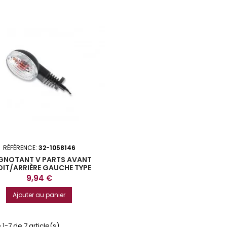
RÉFÉRENCE:
32-1058146
GNOTANT V PARTS AVANT
IT/ARRIÈRE GAUCHE TYPE
ORIGINE KAWASAKI
Prix
9,94 €
Ajouter au panier
 1-7 de 7 article(s)