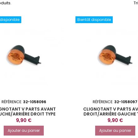
oduits.
Tr
 disponible
Bientôt disponible
RÉFÉRENCE:
32-1058096
RÉFÉRENCE:
32-1058097
GNOTANT V PARTS AVANT
CLIGNOTANT V PARTS A
CHE/ARRIÈRE DROIT TYPE
DROIT/ARRIÈRE GAUCHE 
ORIGINE
ORIGINE
Prix
Prix
9,90 €
9,90 €
Ajouter au panier
Ajouter au panier