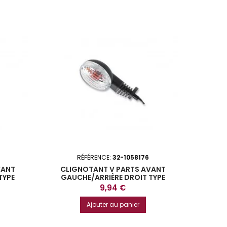
RÉFÉRENCE:
32-1058176
VANT
CLIGNOTANT V PARTS AVANT
TYPE
GAUCHE/ARRIÈRE DROIT TYPE
ORIGINE KAWASAKI
Prix
9,94 €
Ajouter au panier