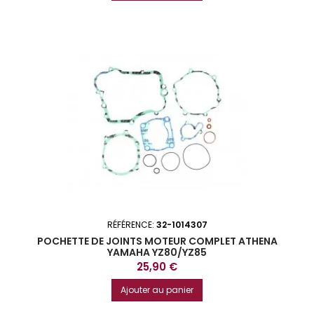
RÉFÉRENCE:
32-1014307
POCHETTE DE JOINTS MOTEUR COMPLET ATHENA
YAMAHA YZ80/YZ85
Prix
25,90 €
Ajouter au panier