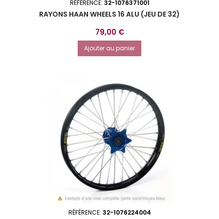
RÉFÉRENCE:
32-1076371001
RAYONS HAAN WHEELS 16 ALU (JEU DE 32)
Prix
79,00 €
Ajouter au panier
RÉFÉRENCE:
32-1076224004