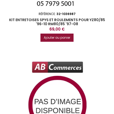
RÉFÉRENCE:
32-1036987
KIT ENTRETOISES SPYS ET ROULEMENTS POUR YZ80/85
'96-10 RM80/85 '97-08
Prix
69,00 €
Ajouter au panier