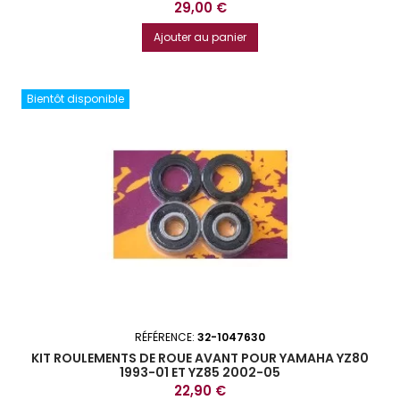
Prix
29,00 €
Ajouter au panier
Bientôt disponible
RÉFÉRENCE:
32-1047630
KIT ROULEMENTS DE ROUE AVANT POUR YAMAHA YZ80
1993-01 ET YZ85 2002-05
Prix
22,90 €