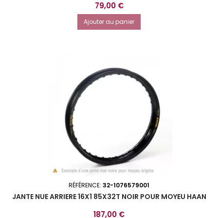
Prix
79,00 €
Ajouter au panier
RÉFÉRENCE:
32-1076579001
JANTE NUE ARRIERE 16X1 85X32T NOIR POUR MOYEU HAAN
Prix
187,00 €