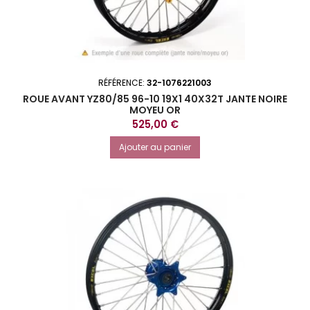
RÉFÉRENCE:
32-1076221003
ROUE AVANT YZ80/85 96-10 19X1 40X32T JANTE NOIRE
MOYEU OR
Prix
525,00 €
Ajouter au panier