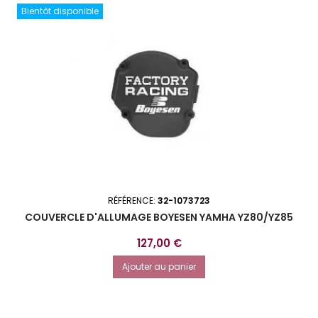
Bientôt disponible
RÉFÉRENCE:
32-1073723
COUVERCLE D'ALLUMAGE BOYESEN YAMHA YZ80/YZ85
Prix
127,00 €
Ajouter au panier