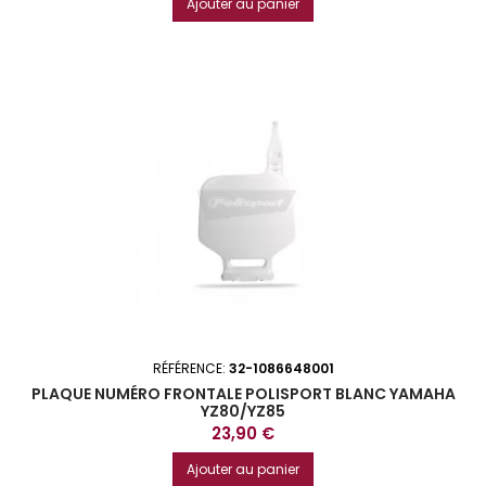
Ajouter au panier
RÉFÉRENCE:
32-1086648001
PLAQUE NUMÉRO FRONTALE POLISPORT BLANC YAMAHA
YZ80/YZ85
Prix
23,90 €
Ajouter au panier