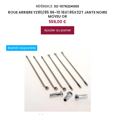
RÉFÉRENCE:
32-1076224003
ROUE ARRIERE YZ80/85 96-10 16X1 85X32T JANTE NOIRE
MOYEU OR
Prix
559,00 €
Ajouter au panier
Bientôt disponible