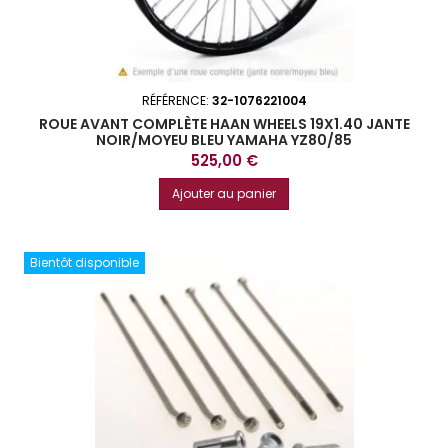
RÉFÉRENCE:
32-1076221004
ROUE AVANT COMPLÈTE HAAN WHEELS 19X1.40 JANTE
NOIR/MOYEU BLEU YAMAHA YZ80/85
Prix
525,00 €
Ajouter au panier
Bientôt disponible