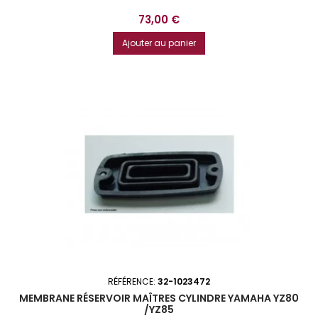
Prix
73,00 €
Ajouter au panier
RÉFÉRENCE:
32-1023472
MEMBRANE RÉSERVOIR MAÎTRES CYLINDRE YAMAHA YZ80
/YZ85