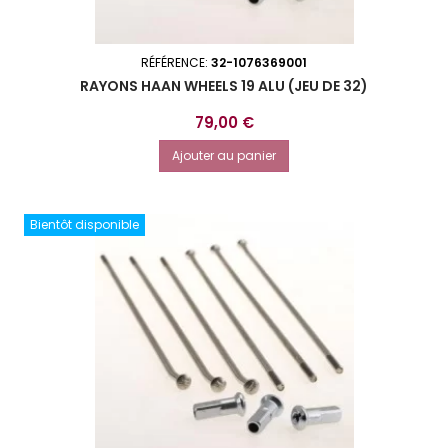
RÉFÉRENCE:
32-1076369001
RAYONS HAAN WHEELS 19 ALU (JEU DE 32)
Prix
79,00 €
Ajouter au panier
Bientôt disponible