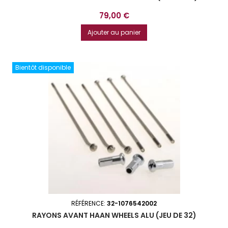
Prix
79,00 €
Ajouter au panier
Bientôt disponible
RÉFÉRENCE:
32-1076542002
RAYONS AVANT HAAN WHEELS ALU (JEU DE 32)