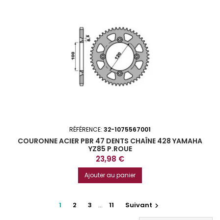
RÉFÉRENCE:
32-1075567001
COURONNE ACIER PBR 47 DENTS CHAÎNE 428 YAMAHA
YZ85 P.ROUE
Prix
23,98 €
Ajouter au panier
1
2
3
…
11
Suivant
