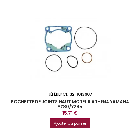
RÉFÉRENCE:
32-1013907
POCHETTE DE JOINTS HAUT MOTEUR ATHENA YAMAHA
YZ80/YZ85
Prix
15,71 €
Ajouter au panier