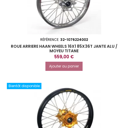
RÉFÉRENCE:
32-1076224002
ROUE ARRIERE HAAN WHEELS 16X1 85X36T JANTE ALU /
MOYEU TITANE
Prix
559,00 €
Ajouter au panier
Bientôt disponible