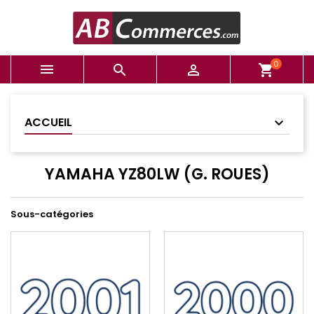
0



shopping_cart
ACCUEIL
YAMAHA YZ80LW (G. ROUES)
Sous-catégories