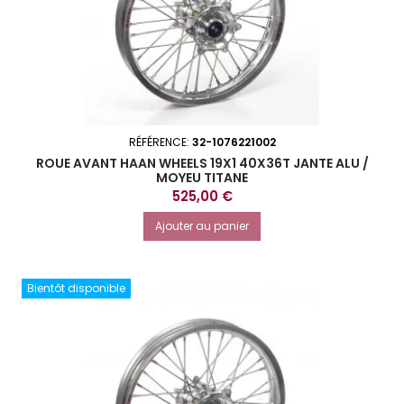
RÉFÉRENCE:
32-1076221002
ROUE AVANT HAAN WHEELS 19X1 40X36T JANTE ALU /
MOYEU TITANE
Prix
525,00 €
Ajouter au panier
Bientôt disponible