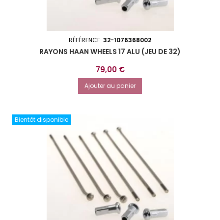
RÉFÉRENCE:
32-1076368002
RAYONS HAAN WHEELS 17 ALU (JEU DE 32)
Prix
79,00 €
Ajouter au panier
Bientôt disponible