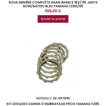
ROUE ARRIÈRE COMPLÈTE HAAN WHEELS 16X1.85 JANTE
NOIR/MOYEU BLEU YAMAHA YZ80/85
Prix
559,00 €
Ajouter au panier
RÉFÉRENCE:
32-1017535
KIT DISQUES GARNIS D'EMBRAYAGE PROX YAMAHA YZ85