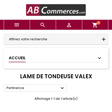
0



shopping_cart
Affinez votre recherche
ACCUEIL
LAME DE TONDEUSE VALEX

Pertinence
Affichage 1-1 de 1 article(s)