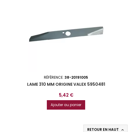
RÉFÉRENCE:
38-20191005
LAME 310 MM ORIGINE VALEX 5950481
Prix
5,42 €
Ajouter au panier
RETOUR EN HAUT
