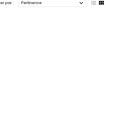



ier par :
Pertinence