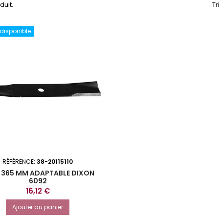
oduit.
Tr
 disponible
RÉFÉRENCE:
38-20115110
 365 MM ADAPTABLE DIXON
6092
Prix
16,12 €
Ajouter au panier