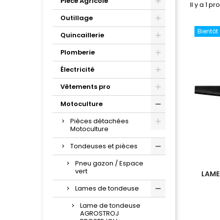
Pièce Agricole
Il y a 1 pr
Outillage
Bientôt
Quincaillerie
Plomberie
Électricité
Vêtements pro
Motoculture
Pièces détachées
Motoculture
Tondeuses et pièces
Pneu gazon / Espace
vert
LAME
Lames de tondeuse
Lame de tondeuse
AGROSTROJ