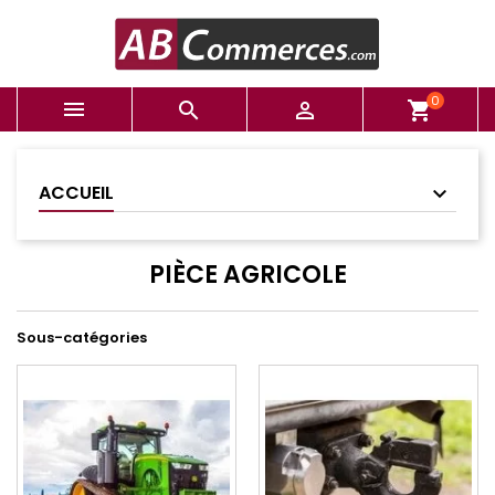
0



shopping_cart
ACCUEIL
PIÈCE AGRICOLE
Sous-catégories