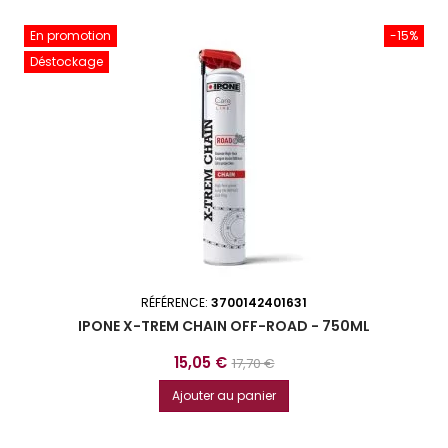
En promotion
-15%
Déstockage
RÉFÉRENCE:
3700142401631
IPONE X-TREM CHAIN OFF-ROAD - 750ML
Prix
Prix
15,05 €
17,70 €
de
Ajouter au panier
base