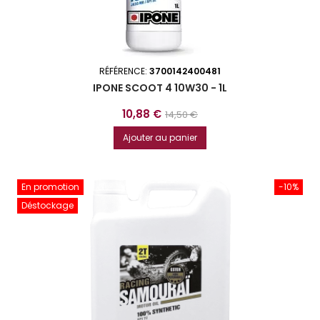
RÉFÉRENCE:
3700142400481
IPONE SCOOT 4 10W30 - 1L
Prix
Prix
10,88 €
14,50 €
de
Ajouter au panier
base
En promotion
-10%
Déstockage