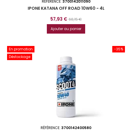
RÉFÉRENCE:
3700142011090
IPONE KATANA OFF ROAD 10W60 - 4L
Prix
Prix
57,93 €
68,15 €
de
Ajouter au panier
base
En promotion
-35%
Déstockage
RÉFÉRENCE:
3700142400580