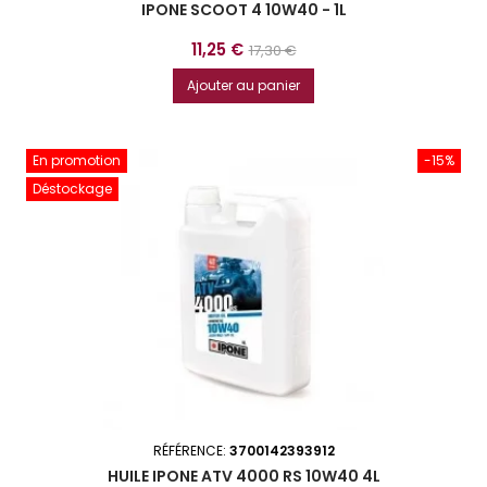
IPONE SCOOT 4 10W40 - 1L
Prix
Prix
11,25 €
17,30 €
de
Ajouter au panier
base
En promotion
-15%
Déstockage
RÉFÉRENCE:
3700142393912
HUILE IPONE ATV 4000 RS 10W40 4L