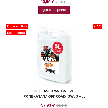
Prix
Prix
10,50 €
21,00 €
de
Ajouter au panier
base
En promotion
-15%
Déstockage
RÉFÉRENCE:
3700142011106
IPONE KATANA OFF ROAD 10W60 - 5L
Prix
Prix
57,93 €
68,15 €