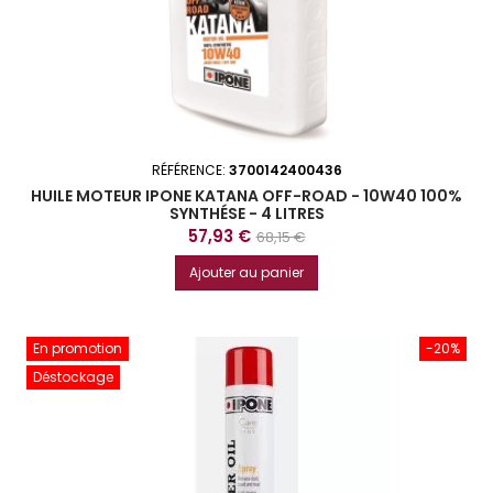
RÉFÉRENCE:
3700142400436
HUILE MOTEUR IPONE KATANA OFF-ROAD - 10W40 100%
SYNTHÉSE - 4 LITRES
Prix
Prix
57,93 €
68,15 €
de
Ajouter au panier
base
En promotion
-20%
Déstockage