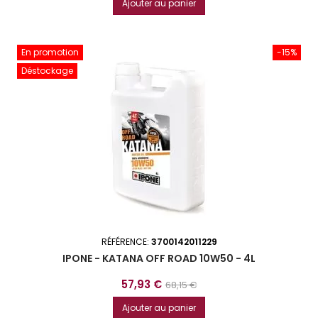
Ajouter au panier
base
En promotion
-15%
Déstockage
RÉFÉRENCE:
3700142011229
IPONE - KATANA OFF ROAD 10W50 - 4L
Prix
Prix
57,93 €
68,15 €
de
Ajouter au panier