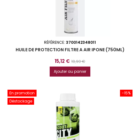
RÉFÉRENCE:
3700142348011
HUILE DE PROTECTION FILTRE A AIR IPONE (750ML)
Prix
Prix
15,12 €
18,90 €
de
Ajouter au panier
base
En promotion
-15%
Déstockage