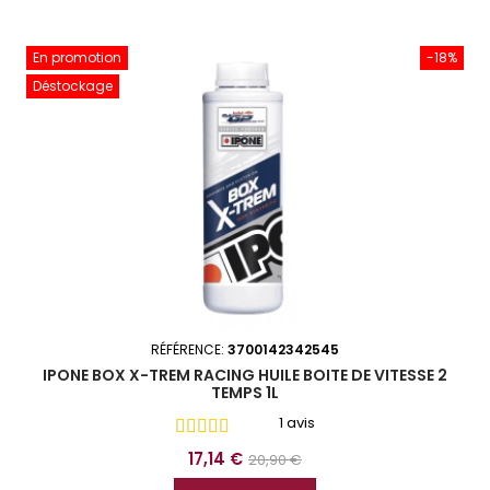
base
En promotion
-18%
Déstockage
RÉFÉRENCE:
3700142342545
IPONE BOX X-TREM RACING HUILE BOITE DE VITESSE 2
TEMPS 1L
1 avis
Prix
Prix
17,14 €
20,90 €
de