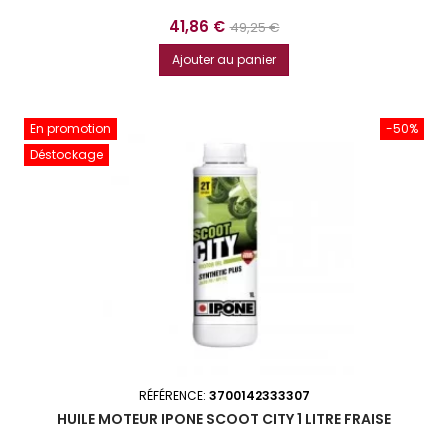
Prix
Prix
41,86 €
49,25 €
de
Ajouter au panier
base
En promotion
-50%
Déstockage
RÉFÉRENCE:
3700142333307
HUILE MOTEUR IPONE SCOOT CITY 1 LITRE FRAISE