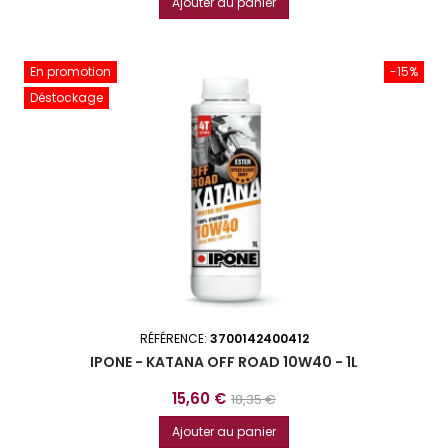
Ajouter au panier
En promotion
-15%
Déstockage
RÉFÉRENCE:
3700142400412
IPONE - KATANA OFF ROAD 10W40 - 1L
Prix
Prix
15,60 €
18,35 €
de
Ajouter au panier