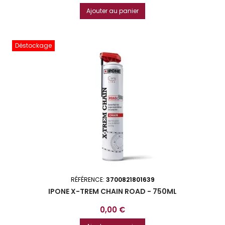
de
Ajouter au panier
base
Déstockage
RÉFÉRENCE:
3700821801639
IPONE X-TREM CHAIN ROAD - 750ML
Prix
0,00 €