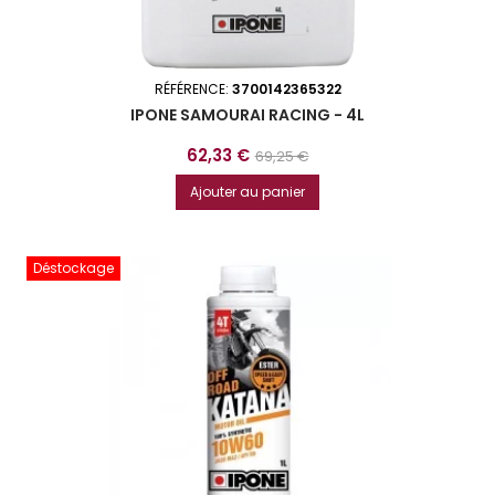
RÉFÉRENCE:
3700142365322
IPONE SAMOURAI RACING - 4L
Prix
Prix
62,33 €
69,25 €
de
Ajouter au panier
base
Déstockage