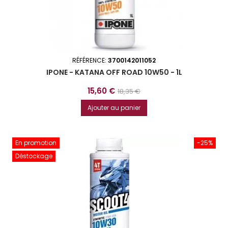
RÉFÉRENCE:
3700142011052
IPONE - KATANA OFF ROAD 10W50 - 1L
Prix
Prix
15,60 €
18,35 €
de
Ajouter au panier
base
En promotion
-25%
Déstockage