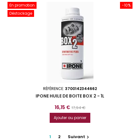
En promotion
-10%
Déstockage
RÉFÉRENCE:
3700142344662
IPONE HUILE DE BOITE BOX 2 - 1L
Prix
Prix
16,15 €
17,94 €
de
Ajouter au panier
base
1
2
Suivant
