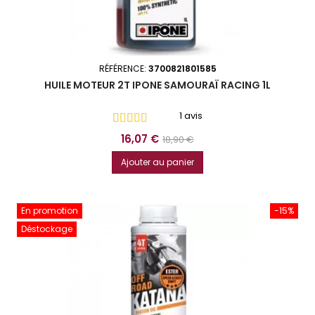
RÉFÉRENCE:
3700821801585
HUILE MOTEUR 2T IPONE SAMOURAÏ RACING 1L
1 avis
Prix
Prix
16,07 €
18,90 €
de
Ajouter au panier
base
En promotion
-15%
Déstockage