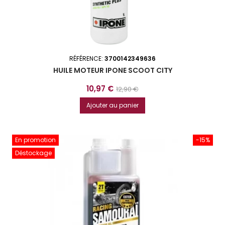
RÉFÉRENCE:
3700142349636
HUILE MOTEUR IPONE SCOOT CITY
Prix
Prix
10,97 €
12,90 €
de
Ajouter au panier
base
En promotion
-15%
Déstockage