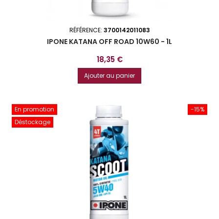
RÉFÉRENCE:
3700142011083
IPONE KATANA OFF ROAD 10W60 - 1L
Prix
18,35 €
Ajouter au panier
En promotion
-15%
Déstockage