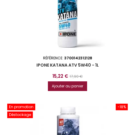
RÉFÉRENCE:
3700142312128
IPONE KATANA ATV 5W40 - 1L
Prix
Prix
15,22 €
17,90 €
de
Ajouter au panier
base
En promotion
-18%
Déstockage