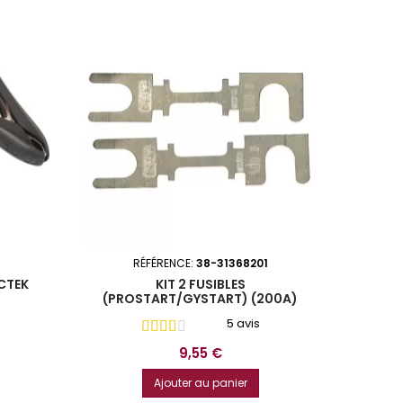
RÉFÉRENCE:
38-31368201
CTEK
KIT 2 FUSIBLES
(PROSTART/GYSTART) (200A)
5 avis
Prix
9,55 €
Ajouter au panier