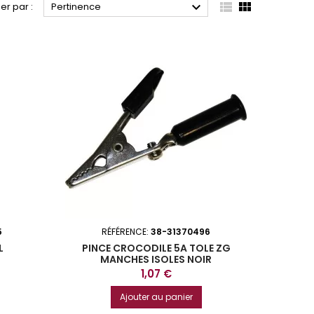



ier par :
Pertinence
5
RÉFÉRENCE:
38-31370496
L
PINCE CROCODILE 5A TOLE ZG
MANCHES ISOLES NOIR
Prix
1,07 €
Ajouter au panier