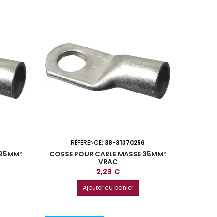
3
RÉFÉRENCE:
38-31370256
 25MM²
COSSE POUR CABLE MASSE 35MM²
VRAC
Prix
2,28 €
Ajouter au panier