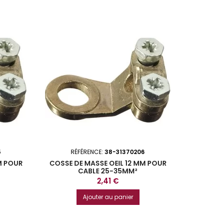
5
RÉFÉRENCE:
38-31370206
M POUR
COSSE DE MASSE OEIL 12 MM POUR
CABLE 25-35MM²
Prix
2,41 €
Ajouter au panier