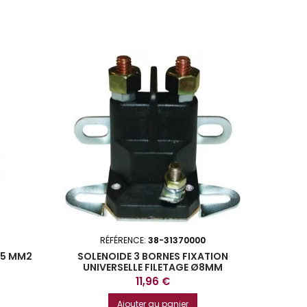
1
RÉFÉRENCE:
38-31370000
,5 MM2
SOLENOIDE 3 BORNES FIXATION
UNIVERSELLE FILETAGE Ø8MM
Prix
11,96 €
Ajouter au panier