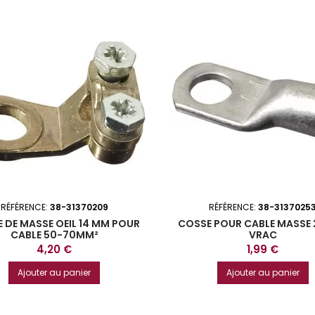
RÉFÉRENCE:
38-31370209
RÉFÉRENCE:
38-3137025
 DE MASSE OEIL 14 MM POUR
COSSE POUR CABLE MASSE
CABLE 50-70MM²
VRAC
Prix
Prix
4,20 €
1,99 €
Ajouter au panier
Ajouter au panier