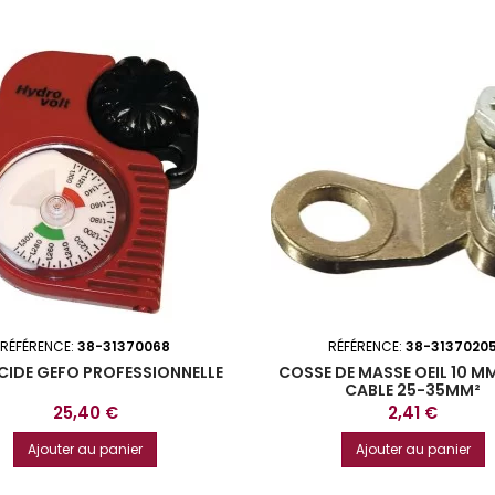
RÉFÉRENCE:
38-31370068
RÉFÉRENCE:
38-3137020
ACIDE GEFO PROFESSIONNELLE
COSSE DE MASSE OEIL 10 M
CABLE 25-35MM²
Prix
Prix
25,40 €
2,41 €
Ajouter au panier
Ajouter au panier