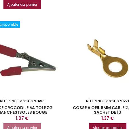
Ajouter au panier
 disponible
RÉFÉRENCE:
38-31370498
RÉFÉRENCE:
38-3137027
CE CROCODILE 5A TOLE ZG
COSSE A OEIL 6MM CABLE 2
ANCHES ISOLES ROUGE
SACHET DE 10
Prix
Prix
1,07 €
1,37 €
Ajouter au panier
Ajouter au panier