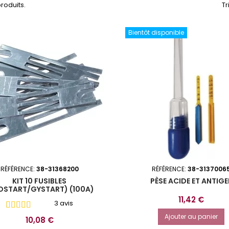
 produits.
Tr
Bientôt disponible
RÉFÉRENCE:
38-31368200
RÉFÉRENCE:
38-3137006
KIT 10 FUSIBLES
PÈSE ACIDE ET ANTIGE
OSTART/GYSTART) (100A)
Prix
11,42 €
3 avis
Ajouter au panier
Prix
10,08 €