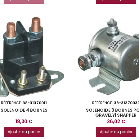
RÉFÉRENCE:
38-31370011
RÉFÉRENCE:
38-3137003
SOLENOIDE 4 BORNES
SOLENOIDE 3 BORNES P
GRAVELY| SNAPPER
Prix
Prix
18,30 €
36,02 €
Ajouter au panier
Ajouter au panier