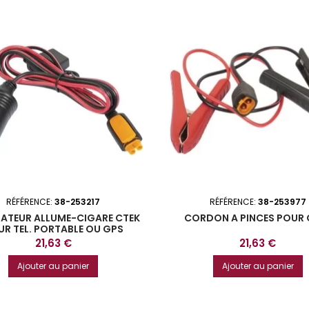
RÉFÉRENCE:
38-253217
RÉFÉRENCE:
38-253977
ATEUR ALLUME-CIGARE CTEK
CORDON A PINCES POUR 
UR TEL. PORTABLE OU GPS
Prix
Prix
21,63 €
21,63 €
Ajouter au panier
Ajouter au panier