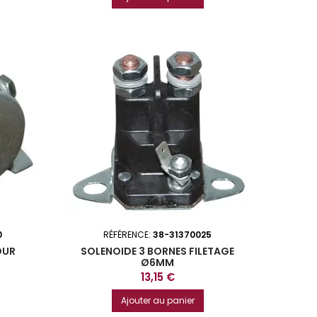
0
RÉFÉRENCE:
38-31370025
OUR
SOLENOIDE 3 BORNES FILETAGE
Ø6MM
Prix
13,15 €
Ajouter au panier