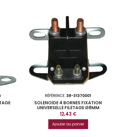
6
RÉFÉRENCE:
38-31370001
ETAGE
SOLENOIDE 4 BORNES FIXATION
UNIVERSELLE FILETAGE Ø8MM
Prix
12,43 €
Ajouter au panier