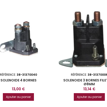
RÉFÉRENCE:
38-31370040
RÉFÉRENCE:
38-3137000
SOLENOIDE 4 BORNES
SOLENOIDE 3 BORNES FIL
Ø8MM
Prix
Prix
13,00 €
13,14 €
Ajouter au panier
Ajouter au panier