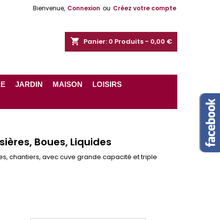
Bienvenue,
Connexion
ou
Créez votre compte
shopping_cart
Panier:
0
Produits - 0,00 €
RE
JARDIN
MAISON
LOISIRS
sières, Boues, Liquides
es, chantiers, avec cuve grande capacité et triple