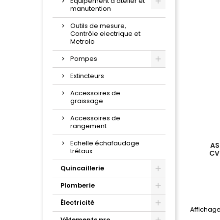
Equipement d'atelier et
manutention
Outils de mesure,
Contrôle electrique et
Metrolo
Pompes
Extincteurs
Accessoires de
graissage
Accessoires de
rangement
Echelle échafaudage
AS
trétaux
CV
Quincaillerie
Plomberie
Électricité
Affichage 
Vêtements pro