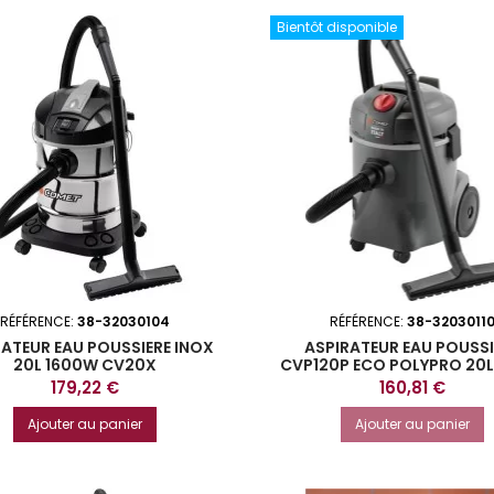
Bientôt disponible
RÉFÉRENCE:
38-32030104
RÉFÉRENCE:
38-3203011
RATEUR EAU POUSSIERE INOX
ASPIRATEUR EAU POUSSI
20L 1600W CV20X
CVP120P ECO POLYPRO 20
Prix
Prix
179,22 €
160,81 €
Ajouter au panier
Ajouter au panier