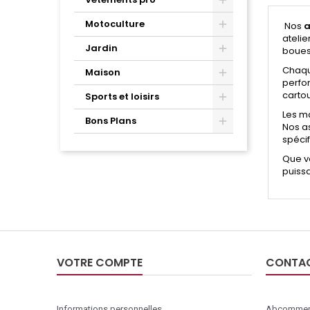
Motoculture
Nos
a
atelie
Jardin
boues
Chaqu
Maison
perfo
carto
Sports et loisirs
Les m
Bons Plans
Nos a
spécif
Que v
puissa
VOTRE COMPTE
CONTA
Informations personnelles
Abcommer