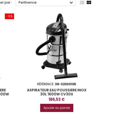



ier par :
Pertinence
-6%
3
RÉFÉRENCE:
38-32030105
ERE
ASPIRATEUR EAU POUSSIERE INOX
3600W
30L 1600W CV30X
Prix
186,53 €
Ajouter au panier