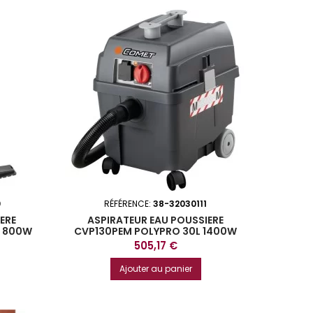
0
RÉFÉRENCE:
38-32030111
ERE
ASPIRATEUR EAU POUSSIERE
L 800W
CVP130PEM POLYPRO 30L 1400W
Prix
505,17 €
Ajouter au panier