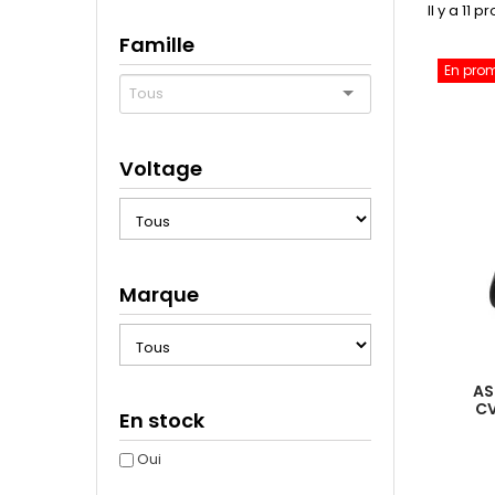
Il y a 11 p
Famille
En pro
Voltage
Marque
AS
CV
En stock
Oui