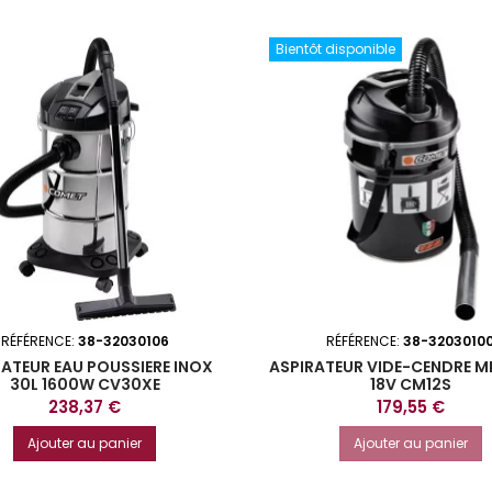
Bientôt disponible
RÉFÉRENCE:
38-32030106
RÉFÉRENCE:
38-3203010
RATEUR EAU POUSSIERE INOX
ASPIRATEUR VIDE-CENDRE ME
30L 1600W CV30XE
18V CM12S
Prix
Prix
238,37 €
179,55 €
Ajouter au panier
Ajouter au panier