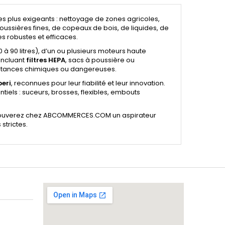
s plus exigeants : nettoyage de zones agricoles,
poussières fines, de copeaux de bois, de liquides, de
 robustes et efficaces.
 à 90 litres), d’un ou plusieurs moteurs haute
 incluant
filtres HEPA
, sacs à poussière ou
bstances chimiques ou dangereuses.
beri
, reconnues pour leur fiabilité et leur innovation.
ls : suceurs, brosses, flexibles, embouts
s trouverez chez ABCOMMERCES.COM un aspirateur
strictes.