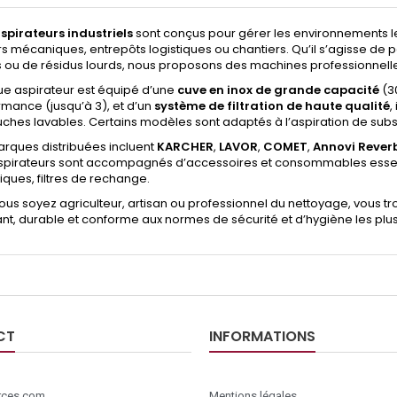
spirateurs industriels
sont conçus pour gérer les environnements le
rs mécaniques, entrepôts logistiques ou chantiers. Qu’il s’agisse de 
 ou de résidus lourds, nous proposons des machines professionnelles
e aspirateur est équipé d’une
cuve en inox de grande capacité
(30
rmance (jusqu’à 3), et d’un
système de filtration de haute qualité
,
uches lavables. Certains modèles sont adaptés à l’aspiration de su
arques distribuées incluent
KARCHER
,
LAVOR
,
COMET
,
Annovi Rever
spirateurs sont accompagnés d’accessoires et consommables essentie
iques, filtres de rechange.
ous soyez agriculteur, artisan ou professionnel du nettoyage, vou
nt, durable et conforme aux normes de sécurité et d’hygiène les plus 
CT
INFORMATIONS
ces.com
Mentions légales