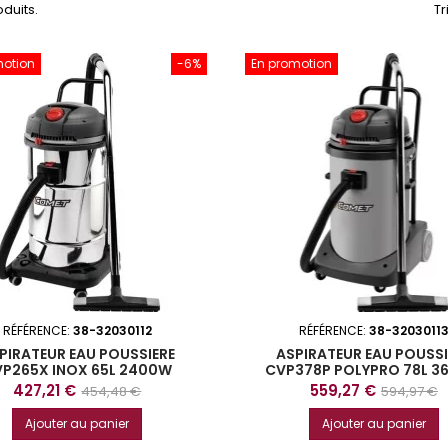
roduits.
Tr
motion
-6%
En promotion
RÉFÉRENCE:
38-32030112
RÉFÉRENCE:
38-3203011
PIRATEUR EAU POUSSIERE
ASPIRATEUR EAU POUSSI
P265X INOX 65L 2400W
CVP378P POLYPRO 78L 
Prix
Prix
Prix
Prix
427,21 €
559,27 €
454,48 €
594,97 €
de
de
Ajouter au panier
Ajouter au panier
base
base