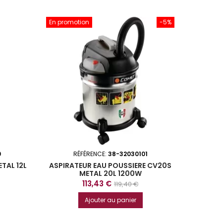
En promotion
-5%
0
RÉFÉRENCE:
38-32030101
TAL 12L
ASPIRATEUR EAU POUSSIERE CV20S
METAL 20L 1200W
Prix
Prix
113,43 €
119,40 €
de
Ajouter au panier
base