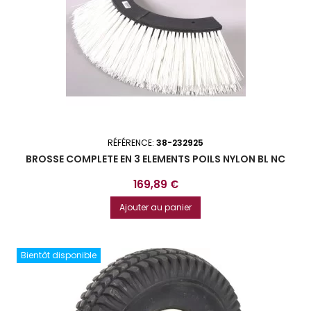
RÉFÉRENCE:
38-232925
BROSSE COMPLETE EN 3 ELEMENTS POILS NYLON BL NC
Prix
169,89 €
Ajouter au panier
Bientôt disponible