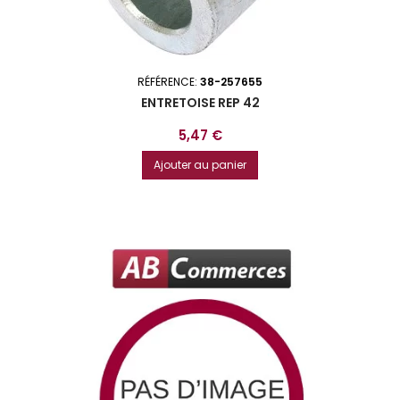
RÉFÉRENCE:
38-257655
ENTRETOISE REP 42
Prix
5,47 €
Ajouter au panier