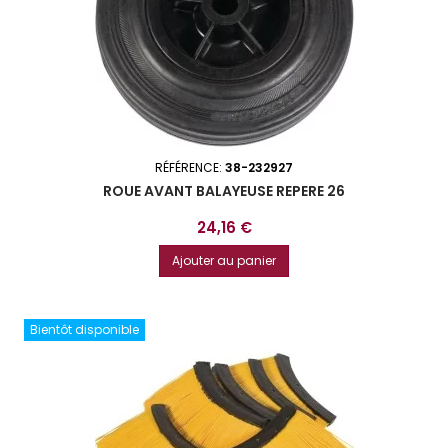
RÉFÉRENCE:
38-232927
ROUE AVANT BALAYEUSE REPERE 26
Prix
24,16 €
Ajouter au panier
Bientôt disponible