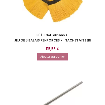
RÉFÉRENCE:
38-232951
JEU DE 6 BALAIS RENFORCES + 1 SACHET VISSERI
Prix
115,55 €
Ajouter au panier