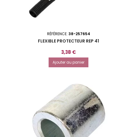
RÉFÉRENCE:
38-257654
FLEXIBLE PROTECTEUR REP 41
Prix
3,38 €
Ajouter au panier