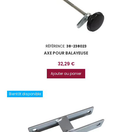
RÉFÉRENCE:
38-238023
AXE POUR BALAYEUSE
Prix
32,29 €
Ajouter au panier
Bientôt disponible