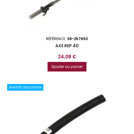
RÉFÉRENCE:
38-257653
AXE REP 40
Prix
24,08 €
Ajouter au panier
Bientôt disponible