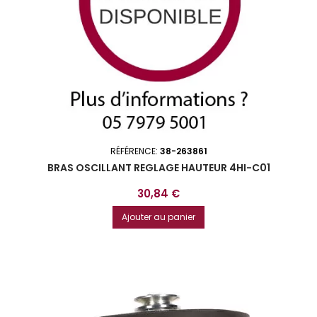
RÉFÉRENCE:
38-263861
BRAS OSCILLANT REGLAGE HAUTEUR 4HI-C01
Prix
30,84 €
Ajouter au panier