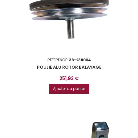
RÉFÉRENCE:
38-238004
POULIE ALU ROTOR BALAYAGE
Prix
251,93 €
Ajouter au panier