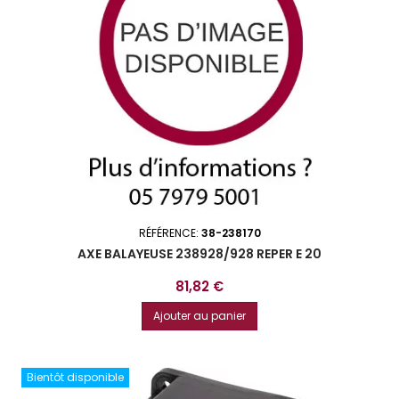
RÉFÉRENCE:
38-238170
AXE BALAYEUSE 238928/928 REPER E 20
Prix
81,82 €
Ajouter au panier
Bientôt disponible