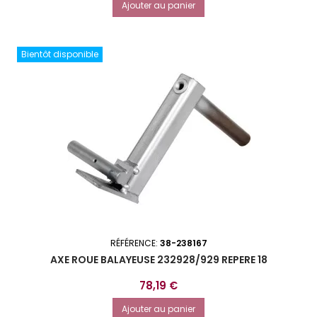
Ajouter au panier
Bientôt disponible
RÉFÉRENCE:
38-238167
AXE ROUE BALAYEUSE 232928/929 REPERE 18
Prix
78,19 €
Ajouter au panier