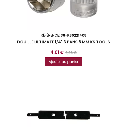
RÉFÉRENCE:
38-KS9221408
DOUILLE ULTIMATE 1/4" 6 PANS 8 MM KS TOOLS
Prix
Prix
4,01 €
4,26 €
de
Ajouter au panier
base