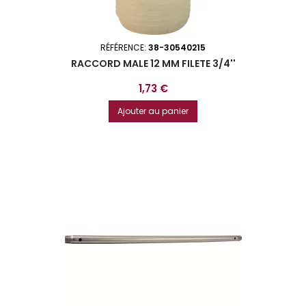
RÉFÉRENCE:
38-30540215
RACCORD MALE 12 MM FILETE 3/4''
Prix
1,73 €
Ajouter au panier