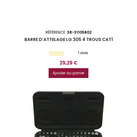
RÉFÉRENCE:
38-31105802
BARRE D'ATTELAGE LG 305 4 TROUS CAT1
1 avis
Prix
29,29 €
Ajouter au panier