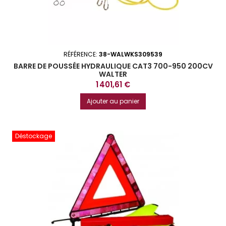
RÉFÉRENCE:
38-WALWKS309539
BARRE DE POUSSÉE HYDRAULIQUE CAT3 700-950 200CV
WALTER
Prix
1 401,61 €
Ajouter au panier
Déstockage