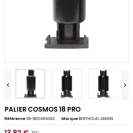


PALIER COSMOS 18 PRO
Référence
38-BED483093
Marque
BERTHOUD JARDIN
13,82 €
TTC