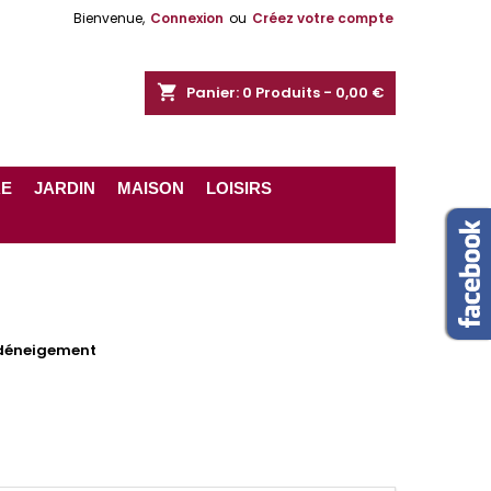
Bienvenue,
Connexion
ou
Créez votre compte
shopping_cart
Panier:
0
Produits - 0,00 €
RE
JARDIN
MAISON
LOISIRS
 déneigement