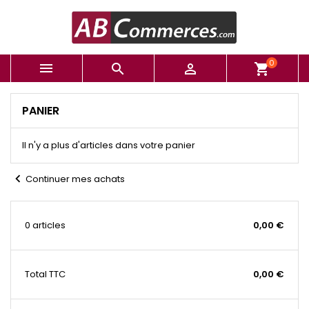
0



shopping_cart
PANIER
Il n'y a plus d'articles dans votre panier
chevron_left
Continuer mes achats
0 articles
0,00 €
Total
TTC
0,00 €