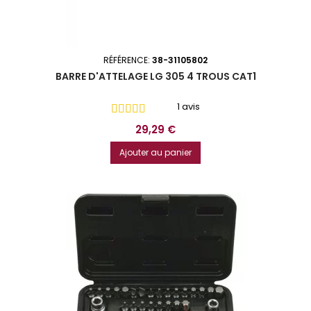
RÉFÉRENCE:
38-31105802
BARRE D'ATTELAGE LG 305 4 TROUS CAT1
1 avis
Prix
29,29 €
Ajouter au panier