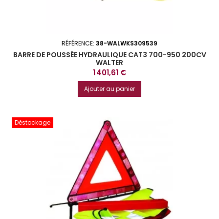
RÉFÉRENCE:
38-WALWKS309539
BARRE DE POUSSÉE HYDRAULIQUE CAT3 700-950 200CV
WALTER
Prix
1 401,61 €
Ajouter au panier
Déstockage