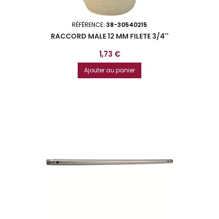
RÉFÉRENCE:
38-30540215
RACCORD MALE 12 MM FILETE 3/4''
Prix
1,73 €
Ajouter au panier