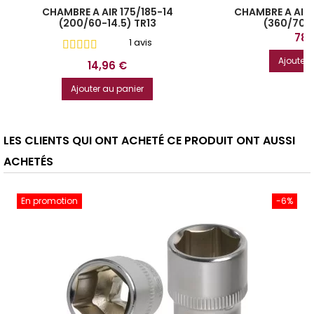
CHAMBRE A AIR 175/185-14
CHAMBRE A AIR 1
(200/60-14.5) TR13
(360/70-
Prix
78,
1 avis
Ajouter 
Prix
14,96 €
Ajouter au panier
LES CLIENTS QUI ONT ACHETÉ CE PRODUIT ONT AUSSI
ACHETÉS
En promotion
-6%