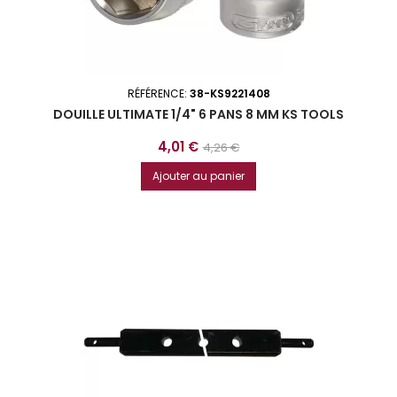
RÉFÉRENCE:
38-KS9221408
DOUILLE ULTIMATE 1/4" 6 PANS 8 MM KS TOOLS
Prix
Prix
4,01 €
4,26 €
de
Ajouter au panier
base