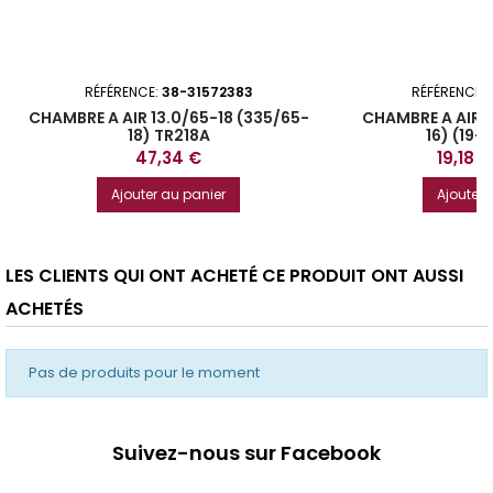
RÉFÉRENCE:
38-31572383
RÉFÉRENCE:
CHAMBRE A AIR 13.0/65-18 (335/65-
CHAMBRE A AIR 1
18) TR218A
16) (19-
Prix
Prix
47,34 €
19,18 €
Ajouter au panier
Ajouter 
LES CLIENTS QUI ONT ACHETÉ CE PRODUIT ONT AUSSI
ACHETÉS
Pas de produits pour le moment
Suivez-nous sur Facebook