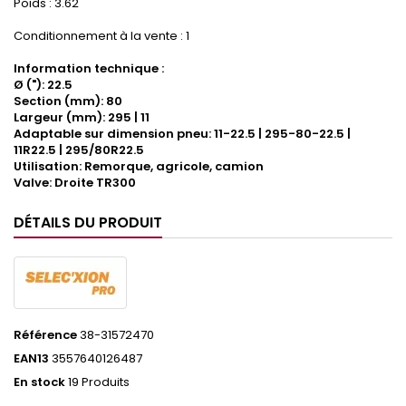
Poids : 3.62
Conditionnement à la vente : 1
Information technique :
Ø ("): 22.5
Section (mm): 80
Largeur (mm): 295 | 11
Adaptable sur dimension pneu: 11-22.5 | 295-80-22.5 |
11R22.5 | 295/80R22.5
Utilisation: Remorque, agricole, camion
Valve: Droite TR300
DÉTAILS DU PRODUIT
Référence
38-31572470
EAN13
3557640126487
En stock
19 Produits