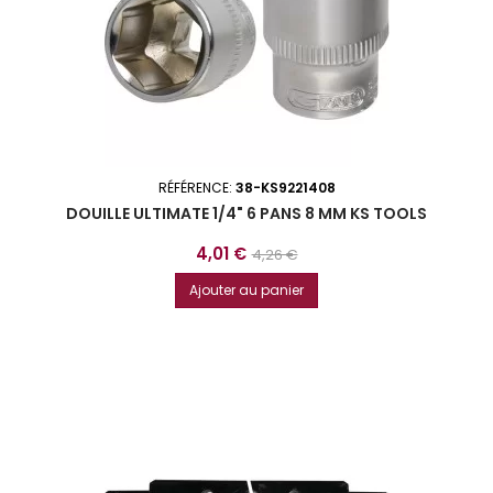
RÉFÉRENCE:
38-KS9221408
DOUILLE ULTIMATE 1/4" 6 PANS 8 MM KS TOOLS
Prix
Prix
4,01 €
4,26 €
de
Ajouter au panier
base