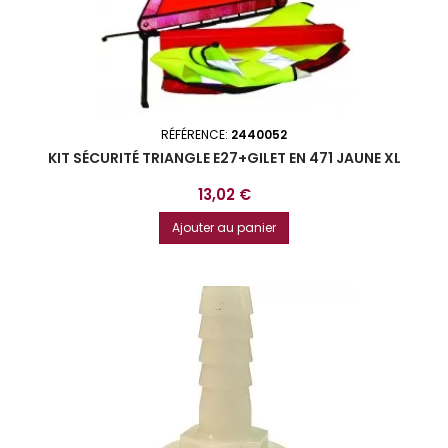
RÉFÉRENCE:
2440052
KIT SÉCURITÉ TRIANGLE E27+GILET EN 471 JAUNE XL
Prix
13,02 €
Ajouter au panier