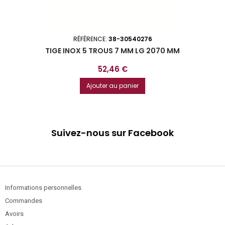
RÉFÉRENCE:
38-30540276
TIGE INOX 5 TROUS 7 MM LG 2070 MM
Prix
52,46 €
Ajouter au panier
Suivez-nous sur Facebook
Informations personnelles
Commandes
Avoirs