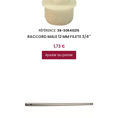
RÉFÉRENCE:
38-30540215
RACCORD MALE 12 MM FILETE 3/4''
Prix
1,73 €
Ajouter au panier