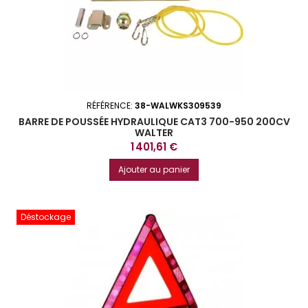
RÉFÉRENCE:
38-WALWKS309539
BARRE DE POUSSÉE HYDRAULIQUE CAT3 700-950 200CV
WALTER
Prix
1 401,61 €
Ajouter au panier
Déstockage