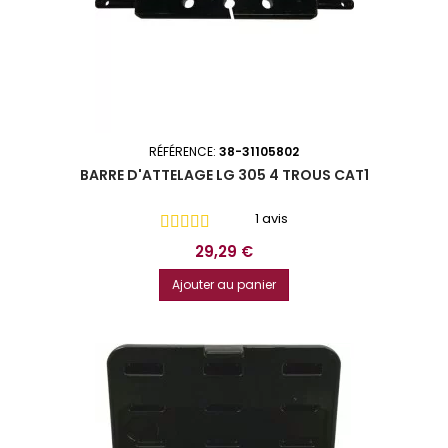
RÉFÉRENCE:
38-31105802
BARRE D'ATTELAGE LG 305 4 TROUS CAT1
1 avis
Prix
29,29 €
Ajouter au panier