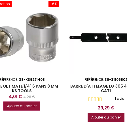
motion
-6%
RÉFÉRENCE:
38-KS9221408
RÉFÉRENCE:
38-3110580
E ULTIMATE 1/4" 6 PANS 8 MM
BARRE D'ATTELAGE LG 305 
KS TOOLS
CAT1
Prix
Prix
4,01 €
4,26 €
1 avis
de
Ajouter au panier
Prix
29,29 €
base
Ajouter au panier