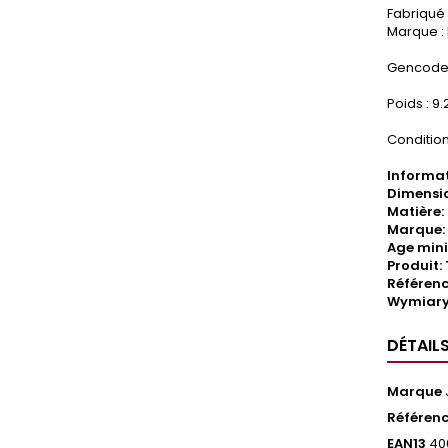
Fabriqué
Marque :
Gencode 
Poids : 9.
Condition
Informat
Dimensi
Matière:
Marque:
Age mini
Produit:
Référenc
Wymiary
DÉTAIL
Marque
Référen
EAN13
40