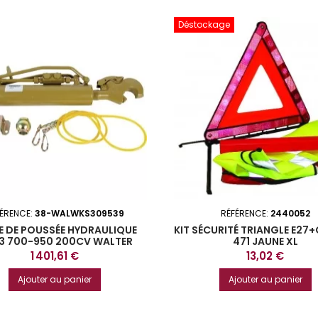
Déstockage
FÉRENCE:
38-WALWKS309539
RÉFÉRENCE:
2440052
E DE POUSSÉE HYDRAULIQUE
KIT SÉCURITÉ TRIANGLE E27+
3 700-950 200CV WALTER
471 JAUNE XL
Prix
Prix
1 401,61 €
13,02 €
Ajouter au panier
Ajouter au panier