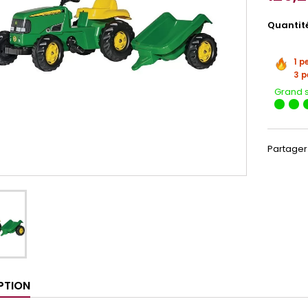
Quantit
1 p
3 p
Grand 
Partager
PTION