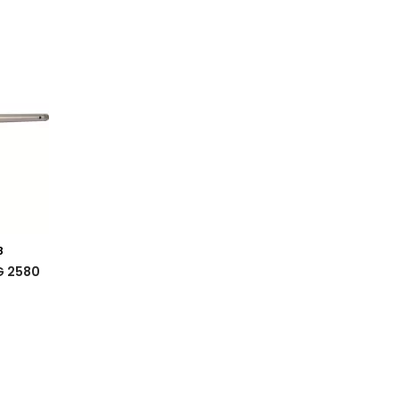
8
G 2580