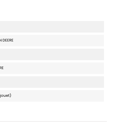
R
N DEERE
s
RE
(jouet)