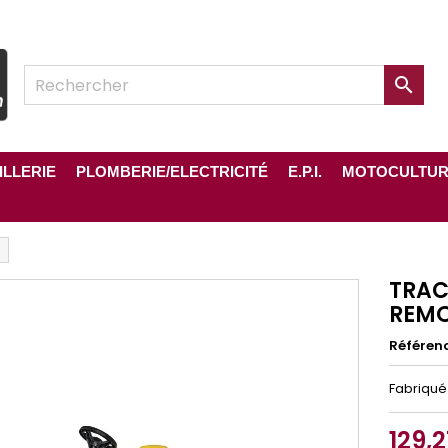

ILLERIE
PLOMBERIE/ELECTRICITÉ
E.P.I.
MOTOCULTU
TRAC
REM
Référen
Fabriqué
129,