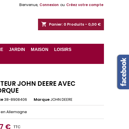
Bienvenue,
Connexion
ou
Créez votre compte
shopping_cart
Panier:
0
Produits - 0,00 €
RE
JARDIN
MAISON
LOISIRS
TEUR JOHN DEERE AVEC
ORQUE
ce
38-8908406
Marque
JOHN DEERE
 en Allemagne
27 €
TTC