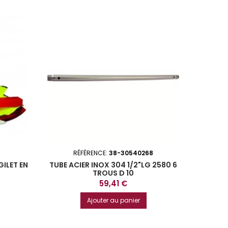
RÉFÉRENCE:
38-30540268
GILET EN
TUBE ACIER INOX 304 1/2"LG 2580 6
TROUS D 10
Prix
59,41 €
Ajouter au panier