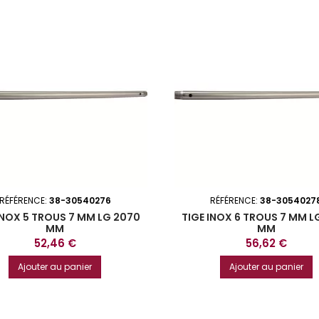
RÉFÉRENCE:
38-30540276
RÉFÉRENCE:
38-3054027
INOX 5 TROUS 7 MM LG 2070
TIGE INOX 6 TROUS 7 MM L
MM
MM
Prix
Prix
52,46 €
56,62 €
Ajouter au panier
Ajouter au panier