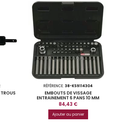
2
RÉFÉRENCE:
38-KS9114304
4 TROUS
EMBOUTS DE VISSAGE
ENTRAINEMENT 6 PANS 10 MM
COFFRET DE 42 PIECES KS TOOLS
Prix
84,43 €
Ajouter au panier