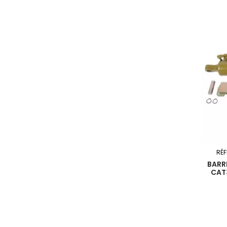
RÉ
BARR
CAT