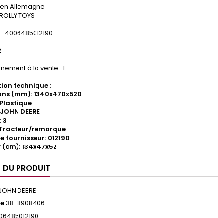
 en Allemagne
 ROLLY TOYS
: 4006485012190
2
nement à la vente : 1
ion technique :
ons (mm): 1340x470x520
 Plastique
 JOHN DEERE
: 3
 Tracteur/remorque
e fournisseur: 012190
 (cm): 134x47x52
S DU PRODUIT
JOHN DEERE
ce
38-8908406
06485012190