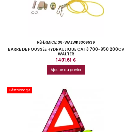
RÉFÉRENCE:
38-WALWKS309539
BARRE DE POUSSÉE HYDRAULIQUE CAT3 700-950 200CV
WALTER
Prix
1 401,61 €
Ajouter au panier
Déstockage