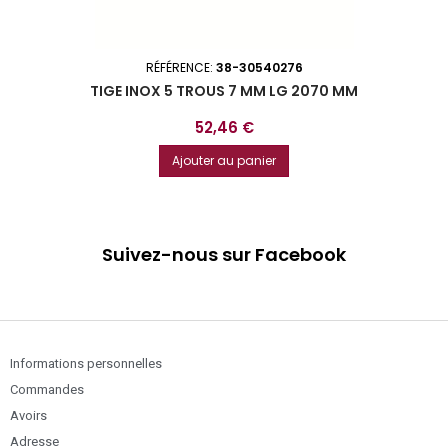
RÉFÉRENCE:
38-30540276
TIGE INOX 5 TROUS 7 MM LG 2070 MM
Prix
52,46 €
Ajouter au panier
Suivez-nous sur Facebook
Informations personnelles
Commandes
Avoirs
Adresse