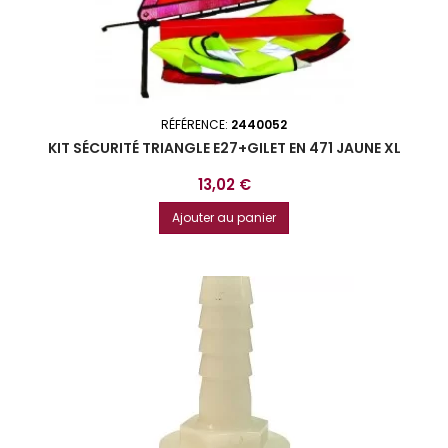
RÉFÉRENCE:
2440052
KIT SÉCURITÉ TRIANGLE E27+GILET EN 471 JAUNE XL
Prix
13,02 €
Ajouter au panier