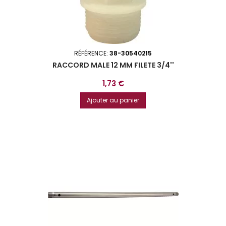
RÉFÉRENCE:
38-30540215
RACCORD MALE 12 MM FILETE 3/4''
Prix
1,73 €
Ajouter au panier