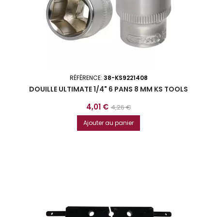
RÉFÉRENCE:
38-KS9221408
DOUILLE ULTIMATE 1/4" 6 PANS 8 MM KS TOOLS
Prix
Prix
4,01 €
4,26 €
de
Ajouter au panier
base