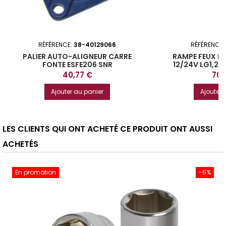
RÉFÉRENCE:
38-40129066
RÉFÉRENCE:
PALIER AUTO-ALIGNEUR CARRE
RAMPE FEUX L
FONTE ESFE206 SNR
12/24V LG1,22
Prix
Prix
40,77 €
70,
Ajouter au panier
Ajouter 
LES CLIENTS QUI ONT ACHETÉ CE PRODUIT ONT AUSSI
ACHETÉS
En promotion
-6%