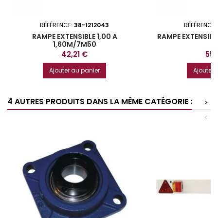
RÉFÉRENCE:
38-1212043
RÉFÉRENCE:
RAMPE EXTENSIBLE 1,00 A
RAMPE EXTENSIBLE
1,60M/7M50
Prix
Prix
42,21 €
55,
Ajouter au panier
Ajouter 
4 AUTRES PRODUITS DANS LA MÊME CATÉGORIE :
>
<