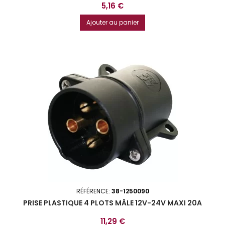
Prix
5,16 €
Ajouter au panier
RÉFÉRENCE:
38-1250090
PRISE PLASTIQUE 4 PLOTS MÂLE 12V-24V MAXI 20A
Prix
11,29 €