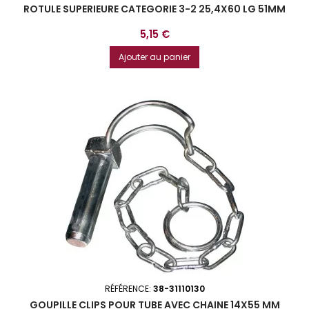
ROTULE SUPERIEURE CATEGORIE 3-2 25,4X60 LG 51MM
Prix
5,15 €
Ajouter au panier
RÉFÉRENCE:
38-31110130
GOUPILLE CLIPS POUR TUBE AVEC CHAINE 14X55 MM