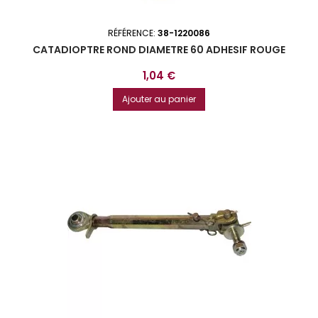
RÉFÉRENCE:
38-1220086
CATADIOPTRE ROND DIAMETRE 60 ADHESIF ROUGE
Prix
1,04 €
Ajouter au panier