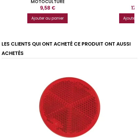
MOTOCULTURE
Prix
Prix
9,58 €
17,
Ajouter au panier
Ajouter 
LES CLIENTS QUI ONT ACHETÉ CE PRODUIT ONT AUSSI
ACHETÉS