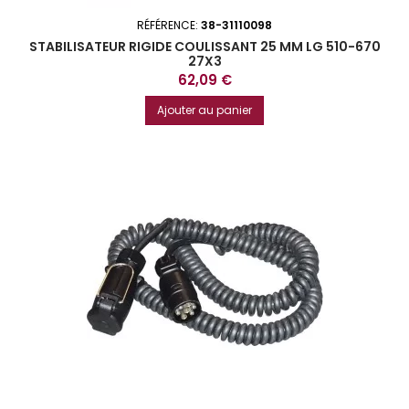
RÉFÉRENCE:
38-31110098
STABILISATEUR RIGIDE COULISSANT 25 MM LG 510-670
27X3
Prix
62,09 €
Ajouter au panier