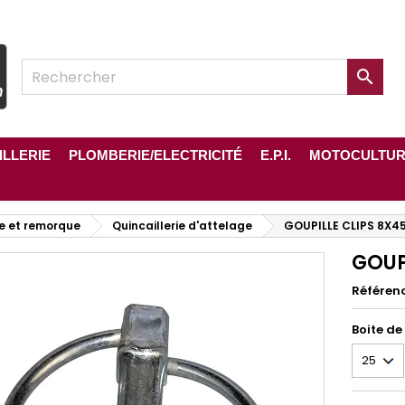

ILLERIE
PLOMBERIE/ELECTRICITÉ
E.P.I.
MOTOCULTU
e et remorque
Quincaillerie d'attelage
GOUPILLE CLIPS 8X4
GOUP
Référen
Boite de