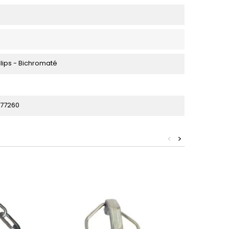
clips - Bichromaté
77260
<
>