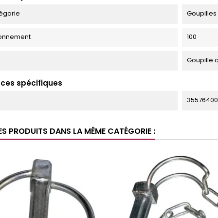
égorie
Goupilles
ionnement
100
Goupille 
ces spécifiques
35576400
ES PRODUITS DANS LA MÊME CATÉGORIE :