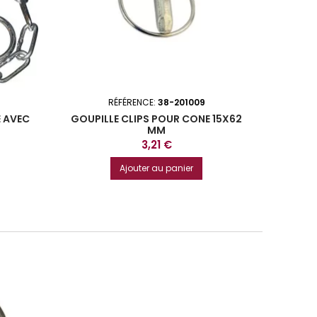
RÉFÉRENCE:
38-201009
E AVEC
GOUPILLE CLIPS POUR CONE 15X62
AXE D
MM
Prix
3,21 €
Ajouter au panier