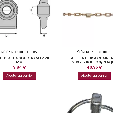
RÉFÉRENCE:
38-31115127
RÉFÉRENCE:
38-31110160
LE PLATE A SOUDER CAT2 28
STABILISATEUR A CHAINE 
MM
20X2,5 BOULON/PLAQ
Prix
Prix
9,84 €
40,95 €
Ajouter au panier
Ajouter au panier