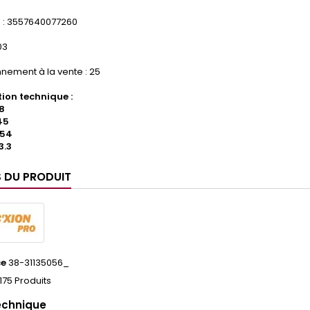
: 3557640077260
03
nement à la vente : 25
ion technique :
8
45
 54
3.3
S DU PRODUIT
ce
38-31135056_
175 Produits
echnique