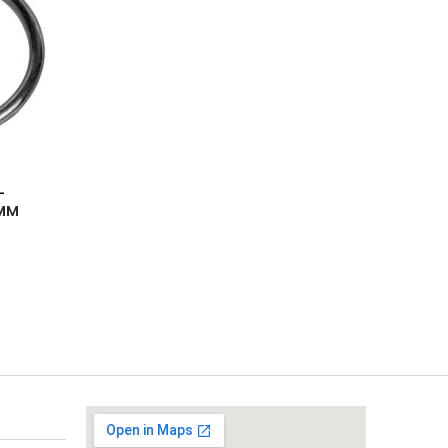
_
 MM