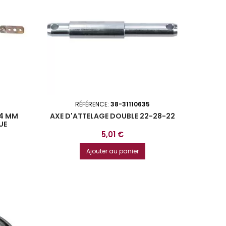
RÉFÉRENCE:
38-31110635
14 MM
AXE D'ATTELAGE DOUBLE 22-28-22
UE
Prix
5,01 €
Ajouter au panier