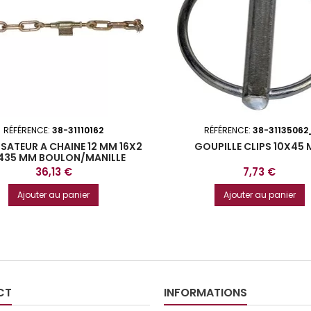
RÉFÉRENCE:
38-31110162
RÉFÉRENCE:
38-31135062
ISATEUR A CHAINE 12 MM 16X2
GOUPILLE CLIPS 10X45
435 MM BOULON/MANILLE
Prix
Prix
36,13 €
7,73 €
Ajouter au panier
Ajouter au panier
CT
INFORMATIONS