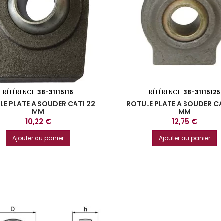
RÉFÉRENCE:
38-31115116
RÉFÉRENCE:
38-31115125
LE PLATE A SOUDER CAT1 22
ROTULE PLATE A SOUDER C
MM
MM
Prix
Prix
10,22 €
12,75 €
Ajouter au panier
Ajouter au panier