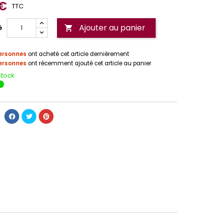
 €
TTC
Ajouter au panier
é

ersonnes
ont acheté cet article dernièrement
ersonnes
ont récemment ajouté cet article au panier
stock