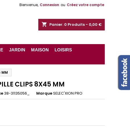
Bienvenue,
Connexion
ou
Créez votre compte
shopping_cart
Panier:
0
Produits - 0,00 €
RE
JARDIN
MAISON
LOISIRS
5 MM
ILLE CLIPS 8X45 MM
ce
38-31135056_
Marque
SELEC'XION PRO