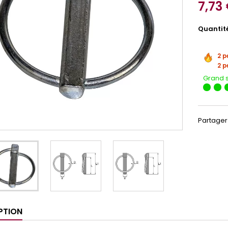
7,73
Quantit
2 p
2 p
Grand 
Partager
PTION