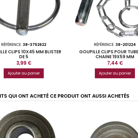
RÉFÉRENCE:
38-3752622
RÉFÉRENCE:
38-201224
LLE CLIPS 10X45 MM BLISTER
GOUPILLE CLIPS POUR TUB
DE 5
CHAINE 19X59 MM
Prix
Prix
3,99 €
7,44 €
Ajouter au panier
Ajouter au panier
ENTS QUI ONT ACHETÉ CE PRODUIT ONT AUSSI ACHETÉS