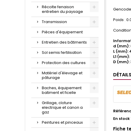
Récolte fenaison
Gencode 
entretien du paysage
Poids : 0.
Transmission
Condition
Pièces d'équipement
Informat
Entretien des bâtiments
d (mm): 
L (mm): 
Sol semis fertilisation
L1 (mm):
D (mm): 
Protection des cultures
Matériel d'élevage et
DÉTAIL
pâturage
Baches, équipement
batiment et ficelle
Grillage, cloture
electrique et canon a
Référen
gaz
En stock
Peintures et pinceaux
Fiche t