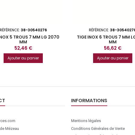
RÉFÉRENCE:
38-30540276
RÉFÉRENCE:
38-3054027
INOX 5 TROUS 7 MM LG 2070
TIGE INOX 6 TROUS 7 MM L
MM
MM
Prix
Prix
52,46 €
56,62 €
Ajouter au panier
Ajouter au panier
CT
INFORMATIONS
ces.com
Mentions légales
 de Mézeau
Conditions Générales de Vente