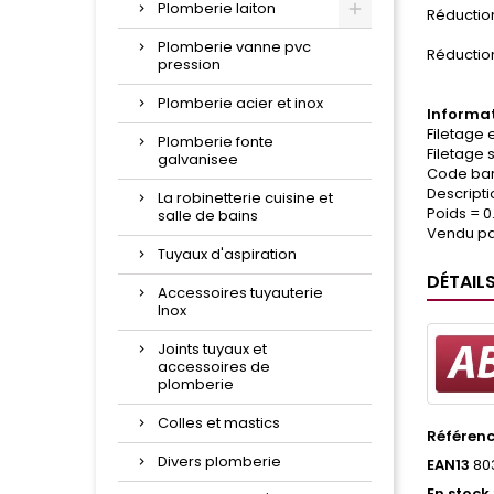
Plomberie laiton
Réductio
Plomberie vanne pvc
Réductio
pression
Plomberie acier et inox
Informat
Filetage 
Plomberie fonte
Filetage s
galvanisee
Code bar
Descripti
La robinetterie cuisine et
Poids = 0
salle de bains
Vendu par
Tuyaux d'aspiration
DÉTAIL
Accessoires tuyauterie
Inox
Joints tuyaux et
accessoires de
plomberie
Colles et mastics
Référen
Divers plomberie
EAN13
80
En stock