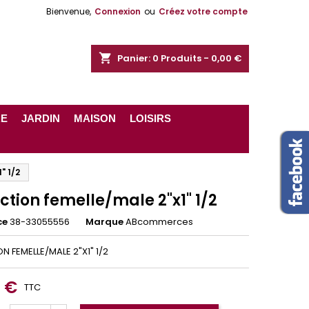
Bienvenue,
Connexion
ou
Créez votre compte
shopping_cart
Panier:
0
Produits - 0,00 €
RE
JARDIN
MAISON
LOISIRS
" 1/2
tion femelle/male 2"x1" 1/2
ce
38-33055556
Marque
ABcommerces
N FEMELLE/MALE 2"X1" 1/2
9 €
TTC