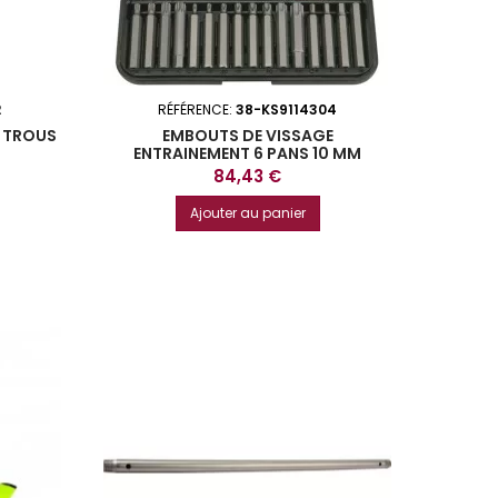
2
RÉFÉRENCE:
38-KS9114304
4 TROUS
EMBOUTS DE VISSAGE
ENTRAINEMENT 6 PANS 10 MM
COFFRET DE 42 PIECES KS TOOLS
Prix
84,43 €
Ajouter au panier