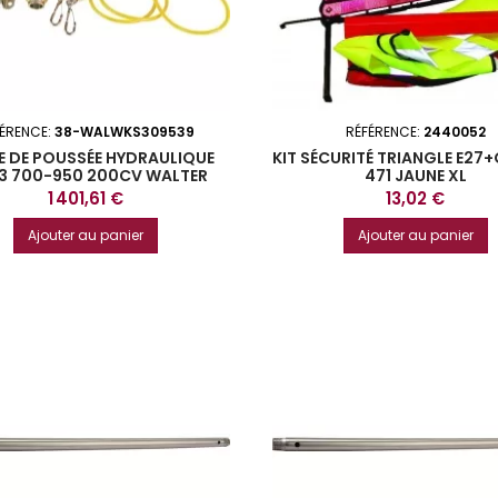
FÉRENCE:
38-WALWKS309539
RÉFÉRENCE:
2440052
E DE POUSSÉE HYDRAULIQUE
KIT SÉCURITÉ TRIANGLE E27+
3 700-950 200CV WALTER
471 JAUNE XL
Prix
Prix
1 401,61 €
13,02 €
Ajouter au panier
Ajouter au panier