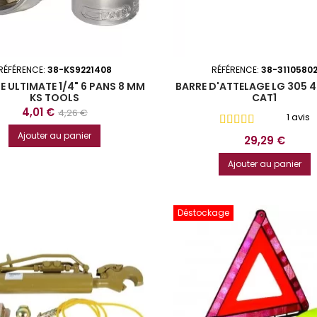
RÉFÉRENCE:
38-KS9221408
RÉFÉRENCE:
38-3110580
E ULTIMATE 1/4" 6 PANS 8 MM
BARRE D'ATTELAGE LG 305 
KS TOOLS
CAT1
Prix
Prix
4,01 €
4,26 €
1 avis
de
Ajouter au panier
Prix
29,29 €
base
Ajouter au panier
Déstockage