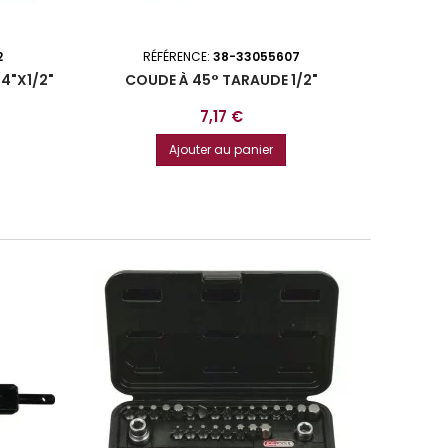
2
RÉFÉRENCE:
38-33055607
R
4"X1/2"
COUDE À 45° TARAUDE 1/2"
COU
Prix
7,17 €
Ajouter au panier