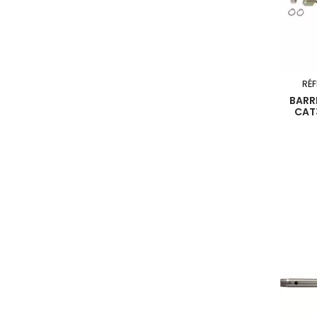
RÉ
BARR
CAT