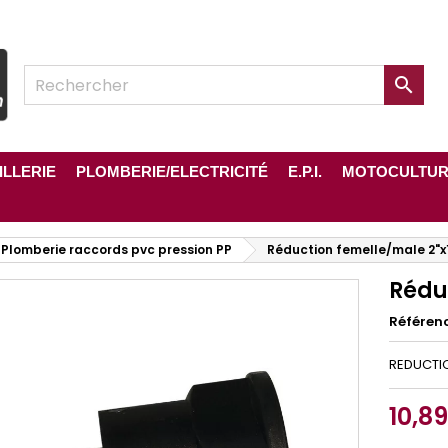

ILLERIE
PLOMBERIE/ELECTRICITÉ
E.P.I.
MOTOCULTU
Plomberie raccords pvc pression PP
Réduction femelle/male 2"x1
Réduc
Référen
REDUCTIO
10,8