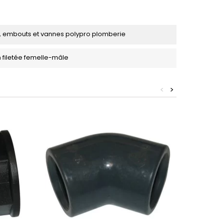
, embouts et vannes polypro plomberie
 filetée femelle-mâle
<
>
Bientôt 