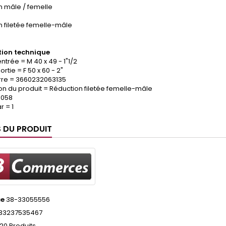
n mâle / femelle
n filetée femelle-mâle
ion technique
entrée = M 40 x 49 - 1"1/2
ortie = F 50 x 60 - 2"
re = 3660232063135
on du produit = Réduction filetée femelle-mâle
.058
 = 1
S DU PRODUIT
ce
38-33055556
33237535467
20 Produits