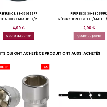
RÉFÉRENCE:
38-33055577
RÉFÉRENCE:
38-3305555
TE A 90D TARAUDE 1/2
RÉDUCTION FEMELLE/MALE 3/
Prix
Prix
4,99 €
2,90 €
Ajouter au panier
Ajouter au panier
ENTS QUI ONT ACHETÉ CE PRODUIT ONT AUSSI ACHETÉS
motion
-6%