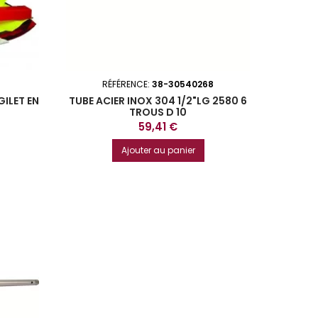
RÉFÉRENCE:
38-30540268
GILET EN
TUBE ACIER INOX 304 1/2"LG 2580 6
TROUS D 10
Prix
59,41 €
Ajouter au panier