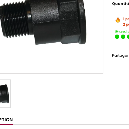
Quantit
1 p
2 p
Grand 
Partager
PTION