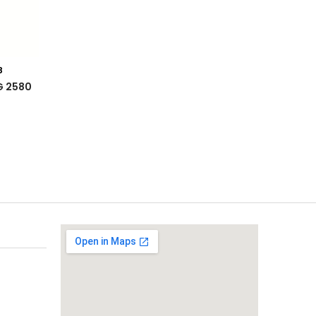
8
G 2580