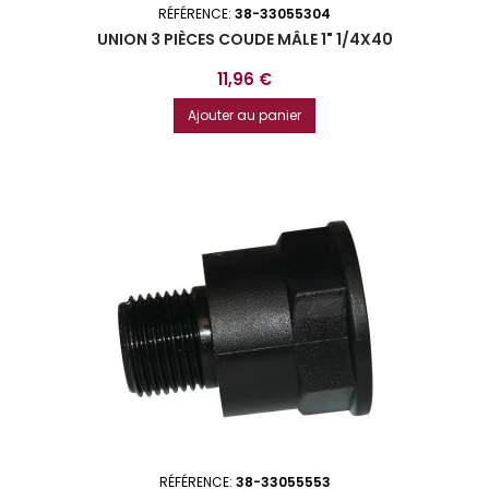
RÉFÉRENCE:
38-33055304
UNION 3 PIÈCES COUDE MÂLE 1" 1/4X40
Prix
11,96 €
Ajouter au panier
RÉFÉRENCE:
38-33055553