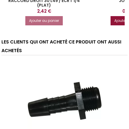
RACCORD DROIT 30 L49 / ECR 1"1/4
JOIN
(PLAT)
Prix
Prix
2,42 €
0,
Ajouter au panier
Ajouter 
LES CLIENTS QUI ONT ACHETÉ CE PRODUIT ONT AUSSI
ACHETÉS