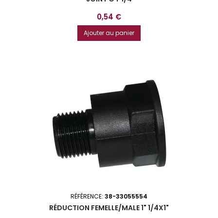
Prix
0,54 €
Ajouter au panier
RÉFÉRENCE:
38-33055554
RÉDUCTION FEMELLE/MALE 1" 1/4X1"