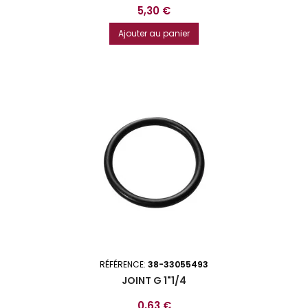
Prix
5,30 €
Ajouter au panier
RÉFÉRENCE:
38-33055493
JOINT G 1"1/4
Prix
0,63 €