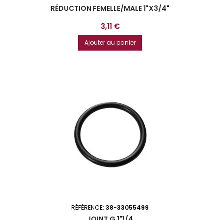
RÉDUCTION FEMELLE/MALE 1"X3/4"
Prix
3,11 €
Ajouter au panier
RÉFÉRENCE:
38-33055499
JOINT G 1"1/4