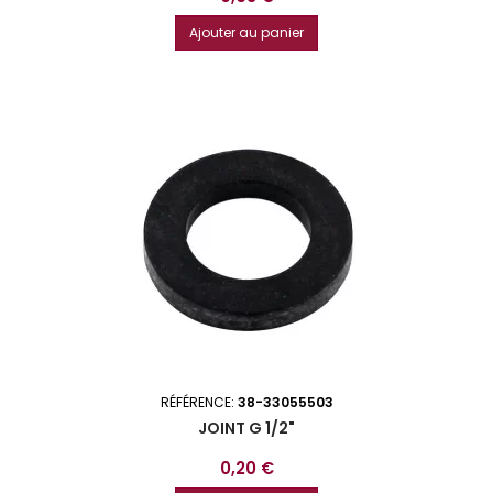
Ajouter au panier
RÉFÉRENCE:
38-33055503
JOINT G 1/2"
Prix
0,20 €