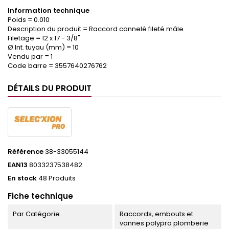
Information technique
Poids = 0.010
Description du produit = Raccord cannelé fileté mâle
Filetage = 12 x 17 - 3/8"
Ø Int. tuyau (mm) = 10
Vendu par = 1
Code barre = 3557640276762
DÉTAILS DU PRODUIT
Référence
38-33055144
EAN13
8033237538482
En stock
48 Produits
Fiche technique
Par Catégorie
Raccords, embouts et
vannes polypro plomberie