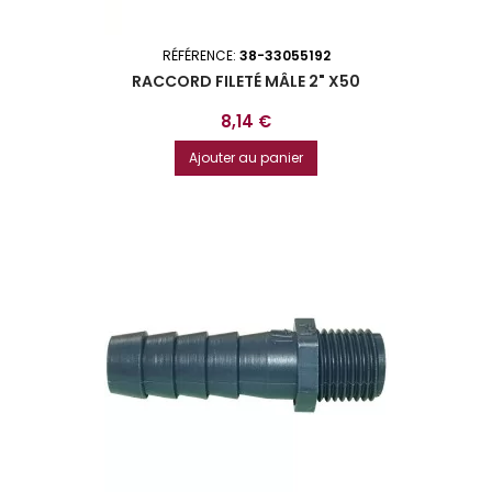
RÉFÉRENCE:
38-33055192
RACCORD FILETÉ MÂLE 2" X50
Prix
8,14 €
Ajouter au panier