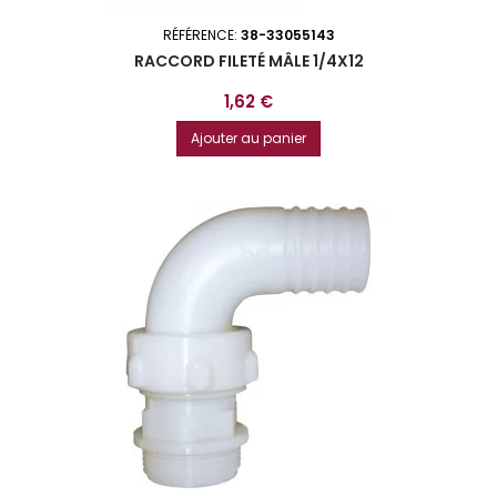
RÉFÉRENCE:
38-33055143
RACCORD FILETÉ MÂLE 1/4X12
Prix
1,62 €
Ajouter au panier