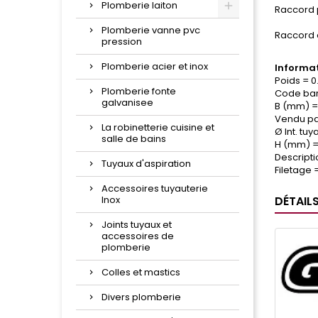
Plomberie laiton
Raccord 
Plomberie vanne pvc
Raccord 
pression
Plomberie acier et inox
Informat
Poids = 0
Plomberie fonte
Code bar
galvanisee
B (mm) =
Vendu par
La robinetterie cuisine et
Ø Int. tu
salle de bains
H (mm) =
Descripti
Tuyaux d'aspiration
Filetage =
Accessoires tuyauterie
Inox
DÉTAIL
Joints tuyaux et
accessoires de
plomberie
Colles et mastics
Divers plomberie