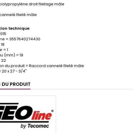
polypropylène droit filetage mâle
cannelé fileté mâle
ion technique
.015
re = 3557640274430
 18
 = 1
yau (mm) = 19
 22
on du produit = Raccord cannelé fileté mâle
 20 x 27 - 3/4"
S DU PRODUIT