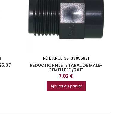
1
RÉFÉRENCE:
38-33055691
R
25.07
REDUCTIONFILETE TARAUDE MÂLE-
MAMELO
FEMELLE 1"1/2X1"
Prix
7,02 €
Ajouter au panier