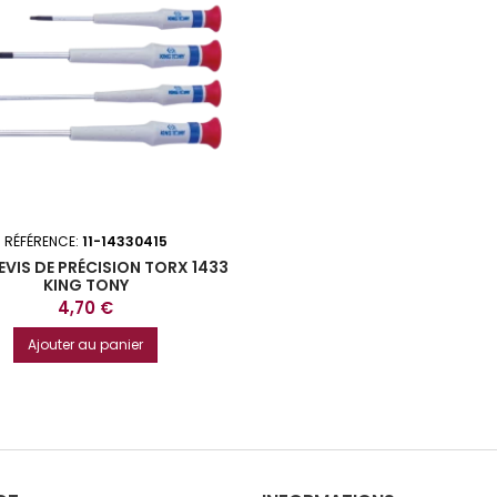
RÉFÉRENCE:
11-14330415
VIS DE PRÉCISION TORX 1433
KING TONY
Prix
4,70 €
Ajouter au panier