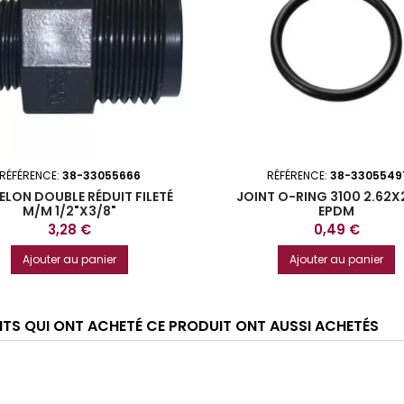
RÉFÉRENCE:
38-33055666
RÉFÉRENCE:
38-3305549
LON DOUBLE RÉDUIT FILETÉ
JOINT O-RING 3100 2.62X
M/M 1/2"X3/8"
EPDM
Prix
Prix
3,28 €
0,49 €
Ajouter au panier
Ajouter au panier
ENTS QUI ONT ACHETÉ CE PRODUIT ONT AUSSI ACHETÉS