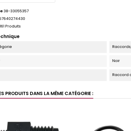
ce
38-33055357
57640274430
161 Produits
echnique
égorie
Raccords
r
Noir
Raccord c
ES PRODUITS DANS LA MÊME CATÉGORIE :