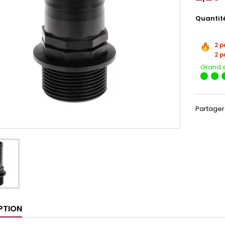
Quantit
2 p
2 p
Grand 
Partager
PTION