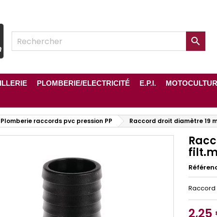

ILLERIE
PLOMBERIE/ELECTRICITÉ
E.P.I.
MOTOCULTU
Plomberie raccords pvc pression PP
Raccord droit diamètre 19 mm
Racc
filt.
Référen
Raccord p
2,25