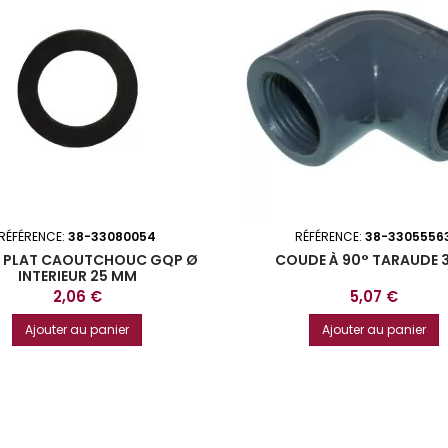
RÉFÉRENCE:
38-33080054
RÉFÉRENCE:
38-3305556
T PLAT CAOUTCHOUC GQP Ø
COUDE À 90° TARAUDE 
INTERIEUR 25 MM
Prix
Prix
2,06 €
5,07 €
Ajouter au panier
Ajouter au panier