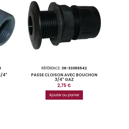
3
RÉFÉRENCE:
38-33055542
3/4"
PASSE CLOISON AVEC BOUCHON
3/4" GAZ
Prix
2,75 €
Ajouter au panier