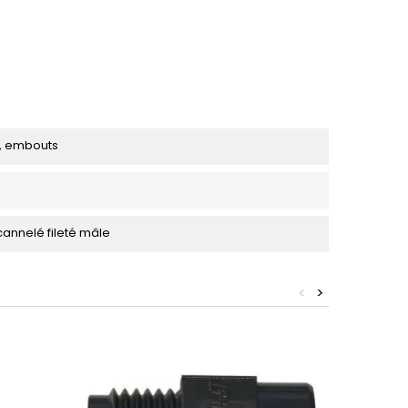
, embouts
annelé fileté mâle
<
>