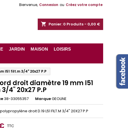
Bienvenue,
Connexion
ou
Créez votre compte
shopping_cart
Panier:
0
Produits - 0,00 €
RE
JARDIN
MAISON
LOISIRS
 l51 filt.m 3/4" 20x27 P.P
ord droit diamètre 19 mm l51
m 3/4" 20x27 P.P
ce
38-33055357
Marque
GEOLINE
olypropylène droit D.19 L51 FILT.M 3/4" 20X27 P.P
 €
TTC