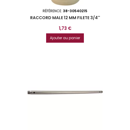
RÉFÉRENCE:
38-30540215
RACCORD MALE 12 MM FILETE 3/4''
Prix
1,73 €
Ajouter au panier