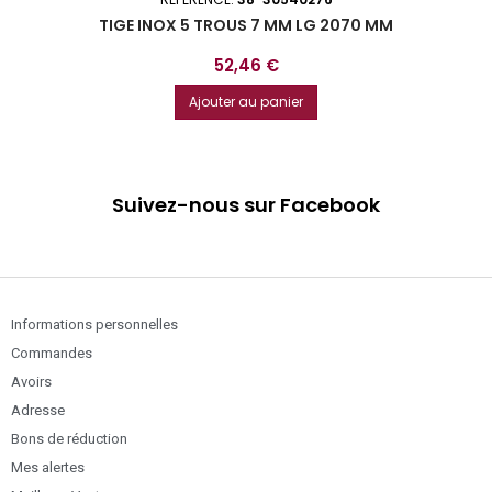
TIGE INOX 5 TROUS 7 MM LG 2070 MM
Prix
52,46 €
Ajouter au panier
Suivez-nous sur Facebook
Informations personnelles
Commandes
Avoirs
Adresse
Bons de réduction
Mes alertes