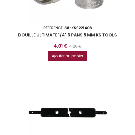
RÉFÉRENCE:
38-KS9221408
DOUILLE ULTIMATE 1/4" 6 PANS 8 MM KS TOOLS
Prix
Prix
4,01 €
4,26 €
de
Ajouter au panier
base