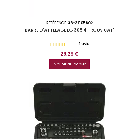
RÉFÉRENCE:
38-31105802
BARRE D'ATTELAGE LG 305 4 TROUS CAT1
1 avis
Prix
29,29 €
Ajouter au panier