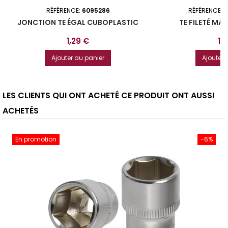
RÉFÉRENCE:
6095286
RÉFÉRENCE:
3
JONCTION TE ÉGAL CUBOPLASTIC
TE FILETÉ MÂ
Prix
Pri
1,29 €
1,
Ajouter au panier
Ajouter 
LES CLIENTS QUI ONT ACHETÉ CE PRODUIT ONT AUSSI
ACHETÉS
En promotion
-6%