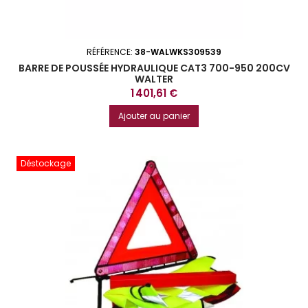
RÉFÉRENCE:
38-WALWKS309539
BARRE DE POUSSÉE HYDRAULIQUE CAT3 700-950 200CV
WALTER
Prix
1 401,61 €
Ajouter au panier
Déstockage