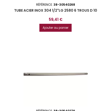
RÉFÉRENCE:
38-30540268
TUBE ACIER INOX 304 1/2"LG 2580 6 TROUS D 10
Prix
59,41 €
Ajouter au panier
RÉFÉRENCE:
38-30540276