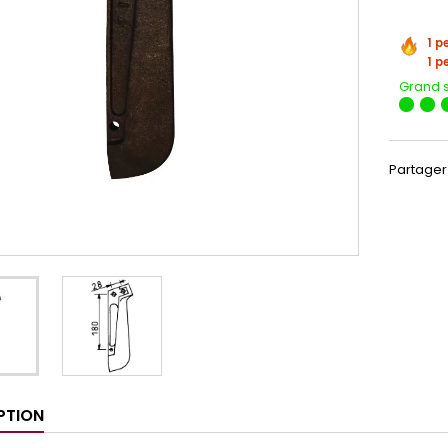
1 p
1 p
Grand 
Partager
PTION