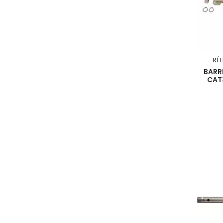
RÉ
BARR
CAT