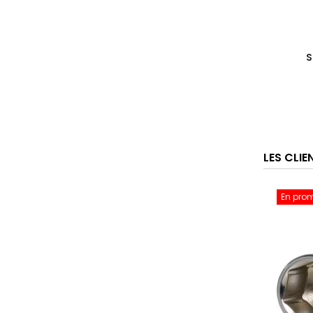
S
LES CLI
En pro