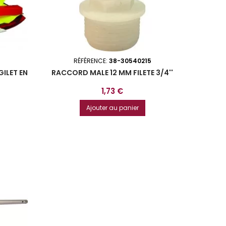
RÉFÉRENCE:
38-30540215
GILET EN
RACCORD MALE 12 MM FILETE 3/4''
Prix
1,73 €
Ajouter au panier