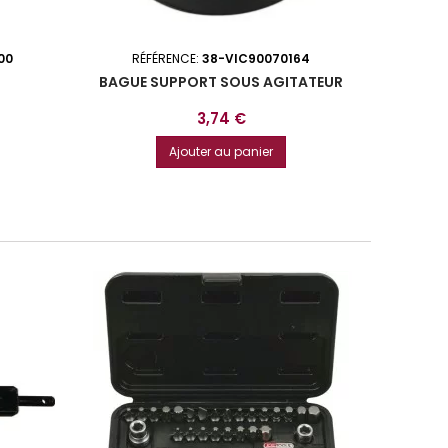
00
RÉFÉRENCE:
38-VIC90070164
BAGUE SUPPORT SOUS AGITATEUR
DISQUE
Prix
3,74 €
Ajouter au panier