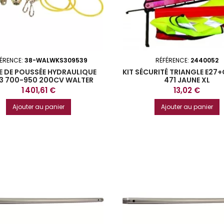
FÉRENCE:
38-WALWKS309539
RÉFÉRENCE:
2440052
E DE POUSSÉE HYDRAULIQUE
KIT SÉCURITÉ TRIANGLE E27+
3 700-950 200CV WALTER
471 JAUNE XL
Prix
Prix
1 401,61 €
13,02 €
Ajouter au panier
Ajouter au panier