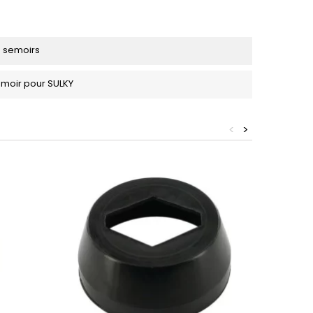
e semoirs
moir pour SULKY
<
>