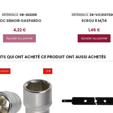
RÉFÉRENCE:
38-202209
RÉFÉRENCE:
38-VIC010702
OC SEMOIR GASPARDO
ECROU 8 M/14
Prix
Prix
4,22 €
1,46 €
Ajouter au panier
Ajouter au panier
ENTS QUI ONT ACHETÉ CE PRODUIT ONT AUSSI ACHETÉS
motion
-6%