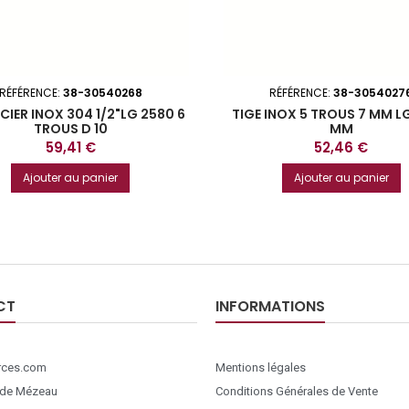
RÉFÉRENCE:
38-30540268
RÉFÉRENCE:
38-3054027
CIER INOX 304 1/2"LG 2580 6
TIGE INOX 5 TROUS 7 MM L
TROUS D 10
MM
Prix
Prix
59,41 €
52,46 €
Ajouter au panier
Ajouter au panier
CT
INFORMATIONS
ces.com
Mentions légales
 de Mézeau
Conditions Générales de Vente