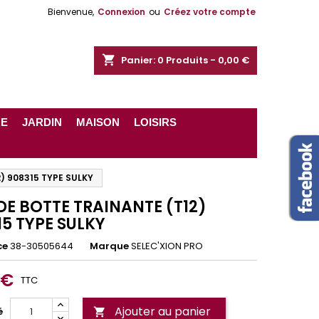
Bienvenue,
Connexion
ou
Créez votre compte
shopping_cart
Panier:
0
Produits - 0,00 €
RE
JARDIN
MAISON
LOISIRS
) 908315 TYPE SULKY
DE BOTTE TRAINANTE (T12)
15 TYPE SULKY
ce
38-30505644
Marque
SELEC'XION PRO
 €
TTC
Ajouter au panier
é
