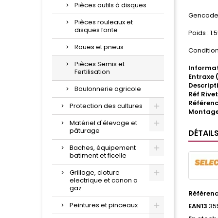
Pièces outils à disques
Gencode 
Pièces rouleaux et
disques fonte
Poids : 1.
Roues et pneus
Condition
Pièces Semis et
Informat
Fertilisation
Entraxe 
Descript
Boulonnerie agricole
Réf Rivet
Référenc
Protection des cultures
Montage
Matériel d'élevage et
pâturage
DÉTAIL
Baches, équipement
batiment et ficelle
Grillage, cloture
electrique et canon a
gaz
Référen
Peintures et pinceaux
EAN13
35