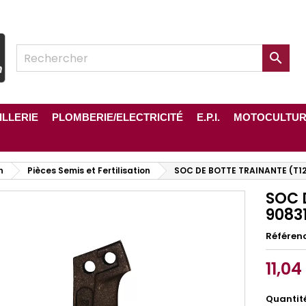

ILLERIE
PLOMBERIE/ELECTRICITÉ
E.P.I.
MOTOCULTU
n
Pièces Semis et Fertilisation
SOC DE BOTTE TRAINANTE (T12
SOC 
9083
Référen
11,04
Quantit