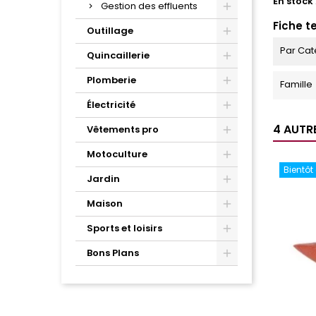
En stock
Gestion des effluents
Fiche t
Outillage
Par Cat
Quincaillerie
Plomberie
Famille
Électricité
4 AUTR
Vêtements pro
Motoculture
Bientôt
Jardin
Maison
Sports et loisirs
Bons Plans