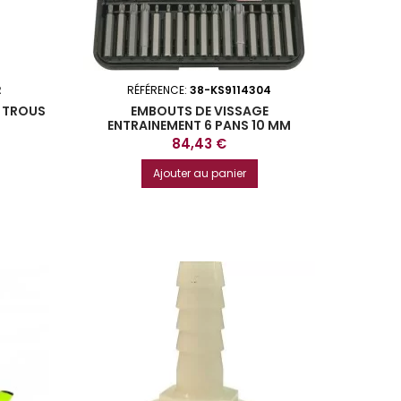
2
RÉFÉRENCE:
38-KS9114304
4 TROUS
EMBOUTS DE VISSAGE
ENTRAINEMENT 6 PANS 10 MM
COFFRET DE 42 PIECES KS TOOLS
Prix
84,43 €
Ajouter au panier