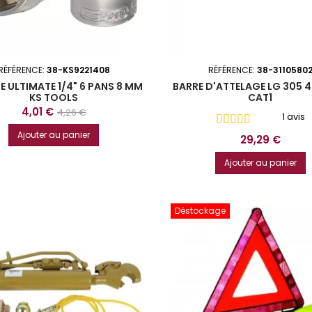
RÉFÉRENCE:
38-KS9221408
RÉFÉRENCE:
38-3110580
E ULTIMATE 1/4" 6 PANS 8 MM
BARRE D'ATTELAGE LG 305 
KS TOOLS
CAT1
Prix
Prix
4,01 €
4,26 €
1 avis
de
Ajouter au panier
Prix
29,29 €
base
Ajouter au panier
Déstockage