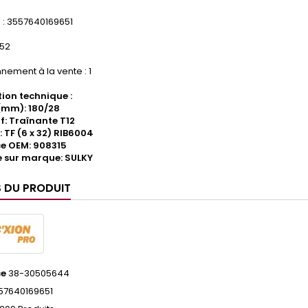
: 3557640169651
552
nement à la vente : 1
ion technique :
(mm): 180/28
if: Traînante T12
: TF (6 x 32) RIB6004
e OEM: 908315
 sur marque: SULKY
S DU PRODUIT
ce
38-30505644
57640169651