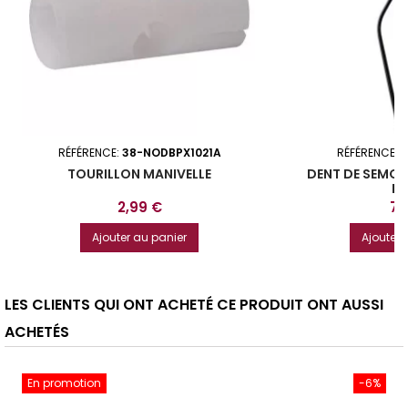
RÉFÉRENCE:
38-NODBPX1021A
RÉFÉRENCE:
3
TOURILLON MANIVELLE
DENT DE SEMOI
K
Prix
Pri
2,99 €
7,
Ajouter au panier
Ajouter 
LES CLIENTS QUI ONT ACHETÉ CE PRODUIT ONT AUSSI
ACHETÉS
En promotion
-6%