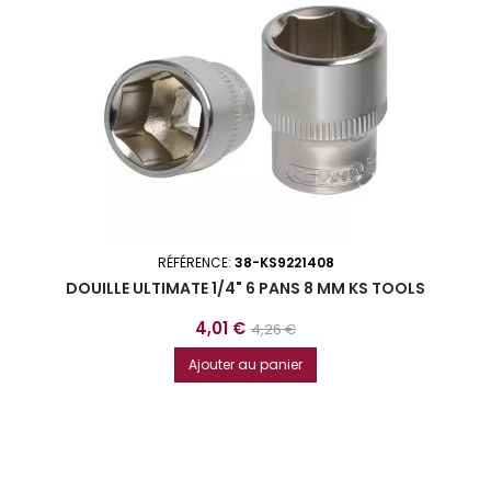
RÉFÉRENCE:
38-KS9221408
DOUILLE ULTIMATE 1/4" 6 PANS 8 MM KS TOOLS
Prix
Prix
4,01 €
4,26 €
de
Ajouter au panier
base