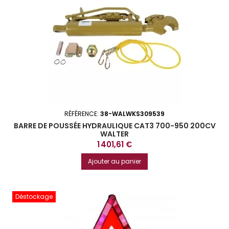
RÉFÉRENCE:
38-WALWKS309539
BARRE DE POUSSÉE HYDRAULIQUE CAT3 700-950 200CV
WALTER
Prix
1 401,61 €
Ajouter au panier
Déstockage