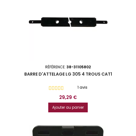
RÉFÉRENCE:
38-31105802
BARRE D'ATTELAGE LG 305 4 TROUS CAT1
1 avis
Prix
29,29 €
Ajouter au panier