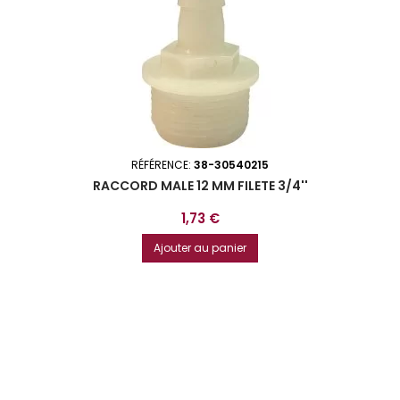
RÉFÉRENCE:
38-30540215
RACCORD MALE 12 MM FILETE 3/4''
Prix
1,73 €
Ajouter au panier