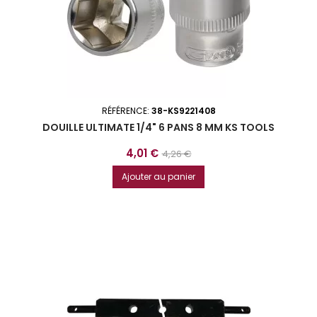
RÉFÉRENCE:
38-KS9221408
DOUILLE ULTIMATE 1/4" 6 PANS 8 MM KS TOOLS
Prix
Prix
4,01 €
4,26 €
de
Ajouter au panier
base