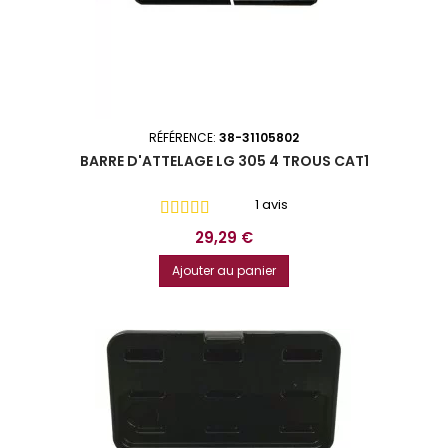
RÉFÉRENCE:
38-31105802
BARRE D'ATTELAGE LG 305 4 TROUS CAT1
1 avis
Prix
29,29 €
Ajouter au panier