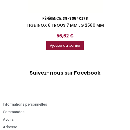
RÉFÉRENCE:
38-30540278
TIGE INOX 6 TROUS 7 MM LG 2580 MM
Prix
56,62 €
Ajouter au panier
Suivez-nous sur Facebook
Informations personnelles
Commandes
Avoirs
Adresse