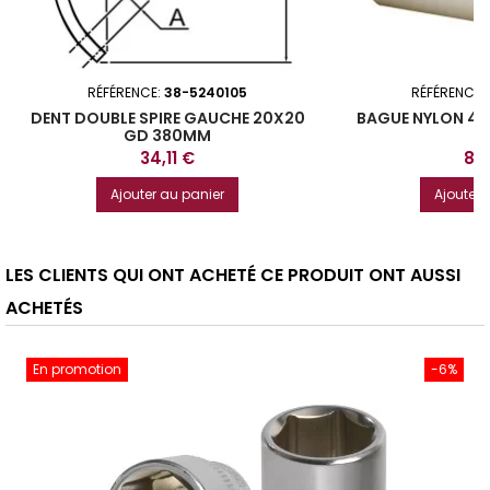
RÉFÉRENCE:
38-5240105
RÉFÉRENCE:
DENT DOUBLE SPIRE GAUCHE 20X20
BAGUE NYLON 45
GD 380MM
Prix
Prix
34,11 €
8,
Ajouter au panier
Ajouter 
LES CLIENTS QUI ONT ACHETÉ CE PRODUIT ONT AUSSI
ACHETÉS
En promotion
-6%