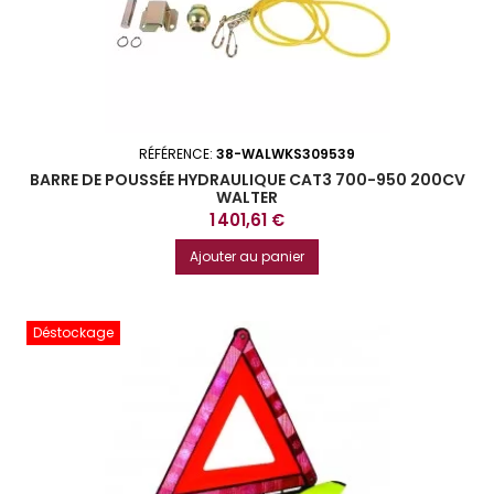
RÉFÉRENCE:
38-WALWKS309539
BARRE DE POUSSÉE HYDRAULIQUE CAT3 700-950 200CV
WALTER
Prix
1 401,61 €
Ajouter au panier
Déstockage