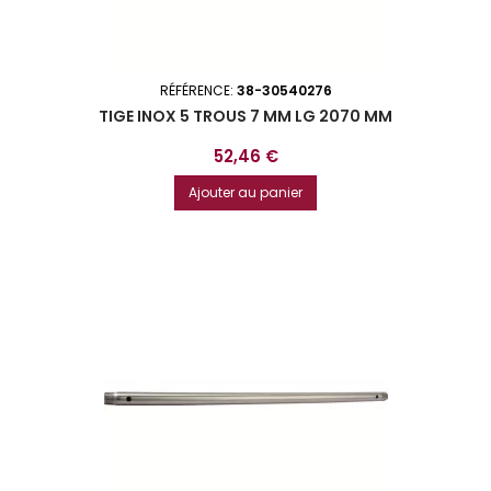
RÉFÉRENCE:
38-30540276
TIGE INOX 5 TROUS 7 MM LG 2070 MM
Prix
52,46 €
Ajouter au panier