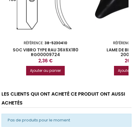
RÉFÉRENCE:
38-5230410
RÉFÉRENCE
SOC VIBRO TYPE RAU 36X6X180
LAME DE BI
RG00009724
200X
Prix
Prix
2,36 €
26,
Ajouter au panier
Ajouter 
LES CLIENTS QUI ONT ACHETÉ CE PRODUIT ONT AUSSI
ACHETÉS
Pas de produits pour le moment