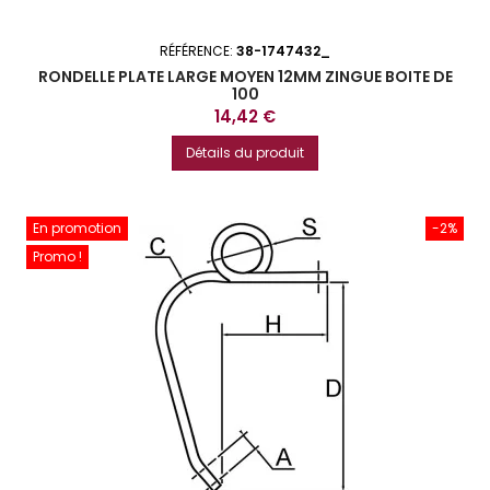
RÉFÉRENCE:
38-1747432_
RONDELLE PLATE LARGE MOYEN 12MM ZINGUE BOITE DE
100
Prix
14,42 €
Détails du produit
En promotion
-2%
Promo !