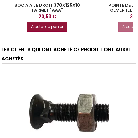
SOC A AILE DROIT 370X125X10
POINTE DE 
FARMET "AAA"
CEMENTEE P
Prix
Prix
20,53 €
38,
Ajouter au panier
Ajouter 
LES CLIENTS QUI ONT ACHETÉ CE PRODUIT ONT AUSSI
ACHETÉS