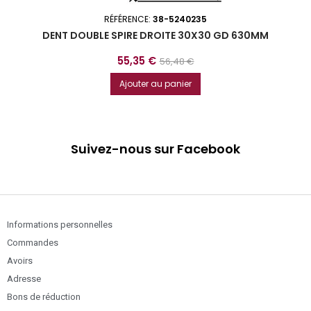
RÉFÉRENCE:
38-5240235
DENT DOUBLE SPIRE DROITE 30X30 GD 630MM
Prix
Prix
55,35 €
56,48 €
de
Ajouter au panier
base
Suivez-nous sur Facebook
Informations personnelles
Commandes
Avoirs
Adresse
Bons de réduction