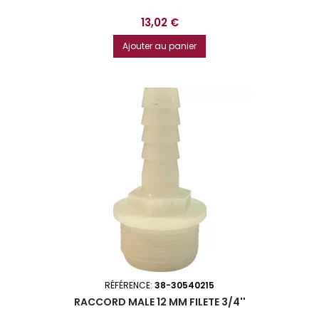
Prix
13,02 €
Ajouter au panier
RÉFÉRENCE:
38-30540215
RACCORD MALE 12 MM FILETE 3/4''