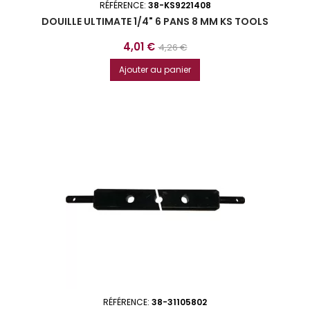
RÉFÉRENCE:
38-KS9221408
DOUILLE ULTIMATE 1/4" 6 PANS 8 MM KS TOOLS
Prix
Prix
4,01 €
4,26 €
de
Ajouter au panier
base
RÉFÉRENCE:
38-31105802