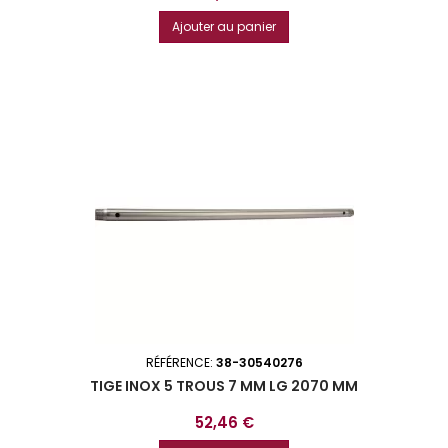
Ajouter au panier
RÉFÉRENCE:
38-30540276
TIGE INOX 5 TROUS 7 MM LG 2070 MM
Prix
52,46 €