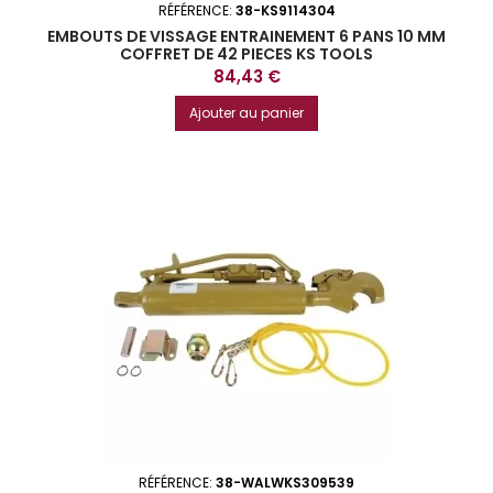
RÉFÉRENCE:
38-KS9114304
EMBOUTS DE VISSAGE ENTRAINEMENT 6 PANS 10 MM
COFFRET DE 42 PIECES KS TOOLS
Prix
84,43 €
Ajouter au panier
RÉFÉRENCE:
38-WALWKS309539