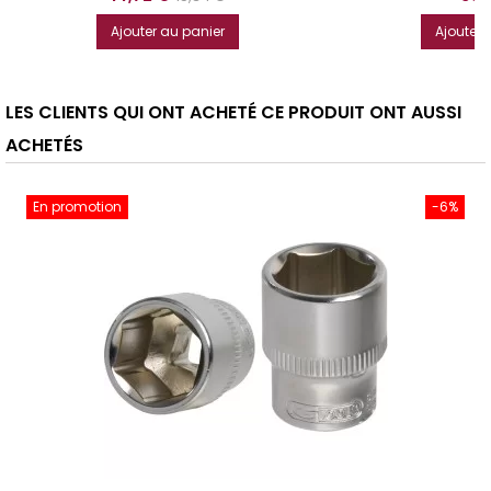
de
Ajouter au panier
Ajouter 
base
LES CLIENTS QUI ONT ACHETÉ CE PRODUIT ONT AUSSI
ACHETÉS
En promotion
-6%