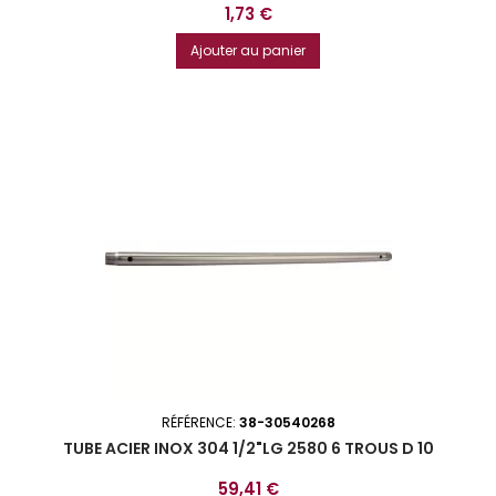
Prix
1,73 €
Ajouter au panier
RÉFÉRENCE:
38-30540268
TUBE ACIER INOX 304 1/2"LG 2580 6 TROUS D 10
Prix
59,41 €