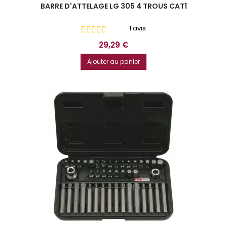
BARRE D'ATTELAGE LG 305 4 TROUS CAT1
1 avis
Prix
29,29 €
Ajouter au panier