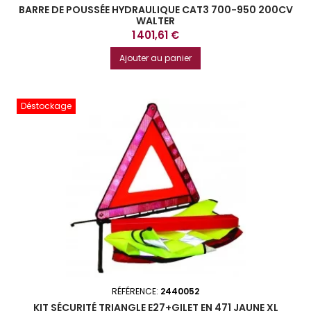
BARRE DE POUSSÉE HYDRAULIQUE CAT3 700-950 200CV
WALTER
Prix
1 401,61 €
Ajouter au panier
Déstockage
RÉFÉRENCE:
2440052
KIT SÉCURITÉ TRIANGLE E27+GILET EN 471 JAUNE XL