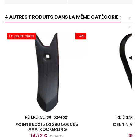
4 AUTRES PRODUITS DANS LA MÊME CATÉGORIE :
>
<
En promotion
-4%
RÉFÉRENCE:
38-5241621
RÉFÉRENCE
POINTE 80X15 LG290 506065
DENT NIVE
"AAA"KOCKERLING
Prix
Prix
Prix
14,72 €
39,
15,34 €