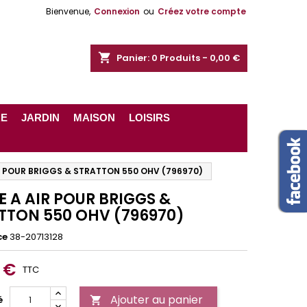
Bienvenue,
Connexion
ou
Créez votre compte
shopping_cart
Panier:
0
Produits - 0,00 €
RE
JARDIN
MAISON
LOISIRS
IR POUR BRIGGS & STRATTON 550 OHV (796970)
RE A AIR POUR BRIGGS &
TTON 550 OHV (796970)
ce
38-20713128
 €
TTC
Ajouter au panier
é
