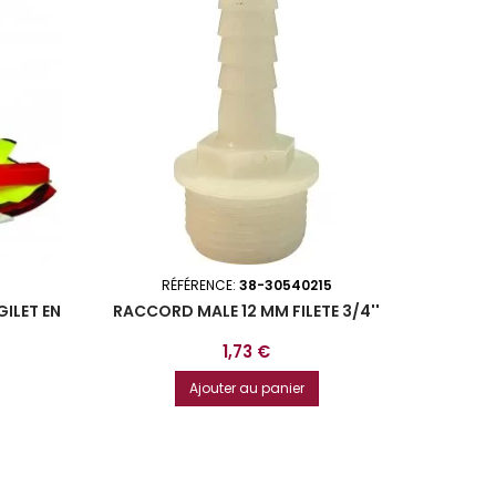
RÉFÉRENCE:
38-30540215
GILET EN
RACCORD MALE 12 MM FILETE 3/4''
Prix
1,73 €
Ajouter au panier