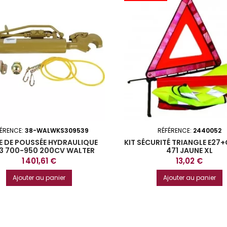
FÉRENCE:
38-WALWKS309539
RÉFÉRENCE:
2440052
E DE POUSSÉE HYDRAULIQUE
KIT SÉCURITÉ TRIANGLE E27+
3 700-950 200CV WALTER
471 JAUNE XL
Prix
Prix
1 401,61 €
13,02 €
Ajouter au panier
Ajouter au panier