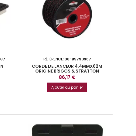
0J7
RÉFÉRENCE:
38-BS790967
IN
CORDE DE LANCEUR 4,4MMX62M
FI
ORIGINE BRIGGS & STRATTON
G
Prix
86,17 €
Ajouter au panier