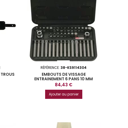
2
RÉFÉRENCE:
38-KS9114304
4 TROUS
EMBOUTS DE VISSAGE
ENTRAINEMENT 6 PANS 10 MM
COFFRET DE 42 PIECES KS TOOLS
Prix
84,43 €
Ajouter au panier