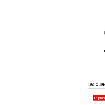
T
LES CLI
En pro