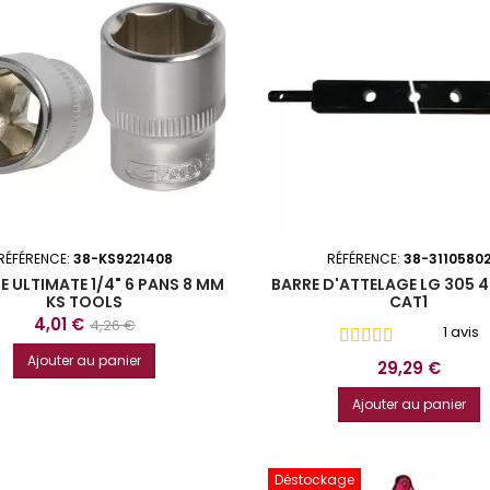
RÉFÉRENCE:
38-KS9221408
RÉFÉRENCE:
38-3110580
E ULTIMATE 1/4" 6 PANS 8 MM
BARRE D'ATTELAGE LG 305 
KS TOOLS
CAT1
Prix
Prix
4,01 €
4,26 €
1 avis
de
Ajouter au panier
Prix
29,29 €
base
Ajouter au panier
Déstockage