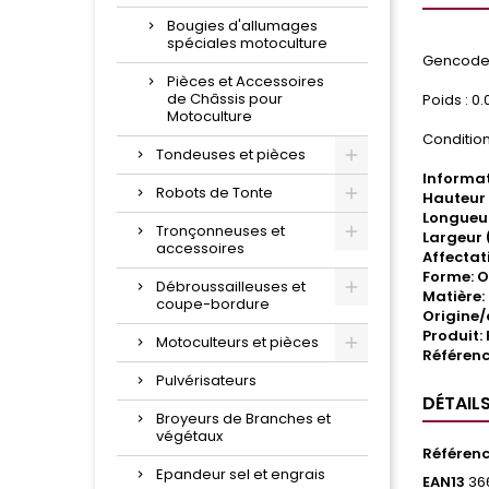
Bougies d'allumages
spéciales motoculture
Gencode 
Pièces et Accessoires
de Châssis pour
Poids : 0.
Motoculture
Condition
Tondeuses et pièces
Informat
Robots de Tonte
Hauteur
Longueu
Tronçonneuses et
Largeur 
accessoires
Affectat
Forme: O
Débroussailleuses et
Matière:
coupe-bordure
Origine
Produit: F
Motoculteurs et pièces
Référen
Pulvérisateurs
DÉTAIL
Broyeurs de Branches et
végétaux
Référen
Epandeur sel et engrais
EAN13
36