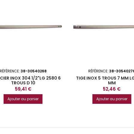
RÉFÉRENCE:
38-30540268
RÉFÉRENCE:
38-3054027
CIER INOX 304 1/2"LG 2580 6
TIGE INOX 5 TROUS 7 MM L
TROUS D 10
MM
Prix
Prix
59,41 €
52,46 €
Ajouter au panier
Ajouter au panier