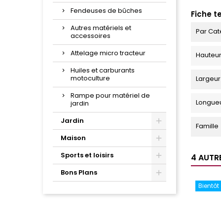
Fendeuses de bûches
Fiche t
Autres matériels et
Par Cat
accessoires
Attelage micro tracteur
Hauteu
Huiles et carburants
motoculture
Largeur
Rampe pour matériel de
Longue
jardin
Jardin
Famille
Maison
Sports et loisirs
4 AUTR
Bons Plans
Bientôt