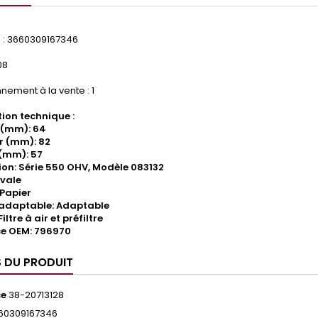
: 3660309167346
08
nement à la vente : 1
ion technique :
 (mm): 64
r (mm): 82
(mm): 57
ion: Série 550 OHV, Modèle 083132
vale
 Papier
/adaptable: Adaptable
iltre à air et préfiltre
ce OEM: 796970
S DU PRODUIT
ce
38-20713128
60309167346