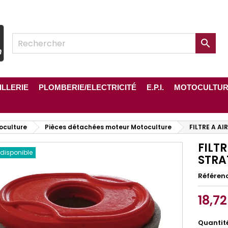

ILLERIE
PLOMBERIE/ELECTRICITÉ
E.P.I.
MOTOCULTU
oculture
Pièces détachées moteur Motoculture
FILTRE A A
FILT
 disponible
STRA
Référen
18,72
Quantit