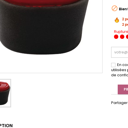

Bien
2 p
2 p
Rupture
En co
utilisée
de confid
PR
Partager
PTION