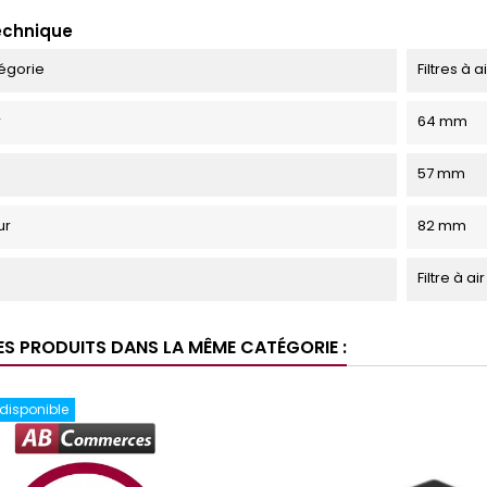
echnique
égorie
Filtres à 
r
64 mm
57 mm
ur
82 mm
Filtre à a
ES PRODUITS DANS LA MÊME CATÉGORIE :
 disponible