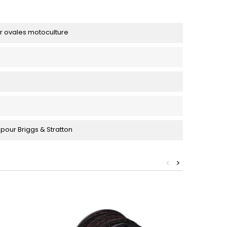
air ovales motoculture
ir pour Briggs & Stratton
<
>