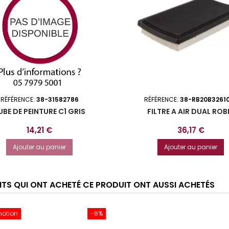
RÉFÉRENCE:
38-31582786
RÉFÉRENCE:
38-RB20B3261
UBE DE PEINTURE C1 GRIS
FILTRE A AIR DUAL ROB
Prix
Prix
14,21 €
36,17 €
Ajouter au panier
Ajouter au panier
ENTS QUI ONT ACHETÉ CE PRODUIT ONT AUSSI ACHETÉS
motion
-6%