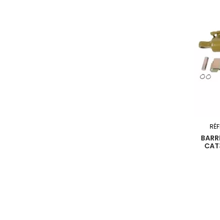
RÉ
BARR
CAT