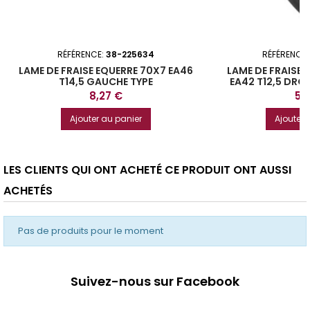
RÉFÉRENCE:
38-225634
RÉFÉRENCE
LAME DE FRAISE EQUERRE 70X7 EA46
LAME DE FRAISE 
T14,5 GAUCHE TYPE
EA42 T12,5 DROI
MURATORI/SOVEMA
Prix
Pri
8,27 €
5,
Ajouter au panier
Ajouter 
LES CLIENTS QUI ONT ACHETÉ CE PRODUIT ONT AUSSI
ACHETÉS
Pas de produits pour le moment
Suivez-nous sur Facebook