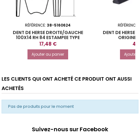
RÉFÉRENCE:
38-5160624
RÉFÉRENCE:
DENT DE HERSE DROITE/GAUCHE
DENT DE HERSE 
100X14 RH 84 ESTAMPEE TYPE
ORIGINE 
PEGORARO
Prix
Prix
17,48 €
47,
Ajouter au panier
Ajouter 
LES CLIENTS QUI ONT ACHETÉ CE PRODUIT ONT AUSSI
ACHETÉS
Pas de produits pour le moment
Suivez-nous sur Facebook