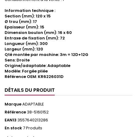
Information technique :
Section (mm): 120 x 15
Ø trou (mm): 17
Epaisseur (mm): 15
Dimension boulon (mm): 16 x 60
Entraxe de fixation (mm): 72
Longueur (mm): 300
Largeur (mm): 120
Qté montée par machine: 3m = 12D+12G
Sens: Droite
Origine/adaptable: Adaptable
Modèle: Forgée pliée
Référence OEM: KR6226031D
DÉTAILS DU PRODUIT
Marque
ADAPTABLE
Référence
38-5160152
EAN13
3557640213286
En stock
7 Produits