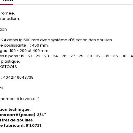
chromée.
Vanadium.
ion :
et 24 dents lg 500 mm avec système d'éjection des douilles.
ée coulissante T : 450 mm.
nges : 100 - 200 et 400 mm.
les 6 pans : 19 - 21 - 22 - 23 - 24 - 26 - 27 - 29 - 30 - 32 - 35 - 36 - 38 -
t plastique.
 KSTOOLS
: 4042146043738
23
nement à la vente : 1
ion technique :
ns carré (pouce): 3/4"
ffret de douilles
e fabricant: 911.0721