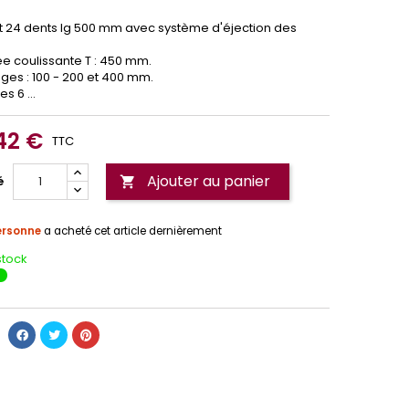
uet 24 dents lg 500 mm avec système d'éjection des
ée coulissante T : 450 mm.
nges : 100 - 200 et 400 mm.
es 6 ...
42 €
TTC
Ajouter au panier
é

ersonne
a acheté cet article dernièrement
stock