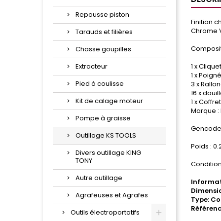
Repousse piston
Finition 
Chrome 
Tarauds et filières
Composit
Chasse goupilles
Extracteur
1 x Cliqu
1 x Poign
Pied à coulisse
3 x Rallo
16 x douil
Kit de calage moteur
1 x Coffre
Marque :
Pompe à graisse
Gencode 
Outillage KS TOOLS
Poids : 0.
Divers outillage KING
TONY
Condition
Autre outillage
Informat
Dimensio
Agrafeuses et Agrafes
Type: Co
Référenc
Outils électroportatifs