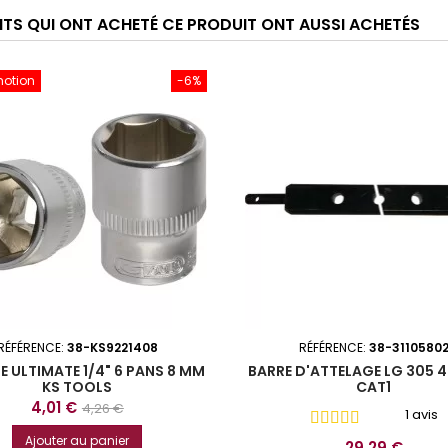
ENTS QUI ONT ACHETÉ CE PRODUIT ONT AUSSI ACHETÉS
motion
-6%
RÉFÉRENCE:
38-KS9221408
RÉFÉRENCE:
38-3110580
E ULTIMATE 1/4" 6 PANS 8 MM
BARRE D'ATTELAGE LG 305 
KS TOOLS
CAT1
Prix
Prix
4,01 €
4,26 €
1 avis
de
Ajouter au panier
Prix
29,29 €