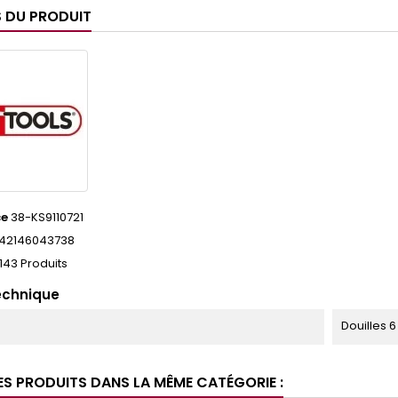
S DU PRODUIT
ce
38-KS9110721
42146043738
143 Produits
echnique
Douilles 
ES PRODUITS DANS LA MÊME CATÉGORIE :