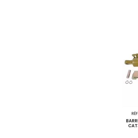
RÉ
BARR
CAT