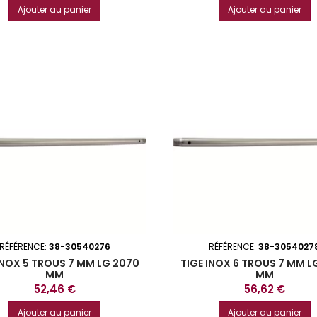
Ajouter au panier
Ajouter au panier
RÉFÉRENCE:
38-30540276
RÉFÉRENCE:
38-3054027
INOX 5 TROUS 7 MM LG 2070
TIGE INOX 6 TROUS 7 MM L
MM
MM
Prix
Prix
52,46 €
56,62 €
Ajouter au panier
Ajouter au panier