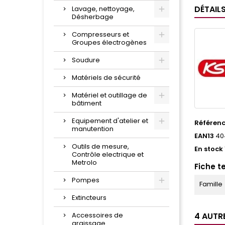
DÉTAIL
Lavage, nettoyage,
Désherbage
Compresseurs et
Groupes électrogènes
Soudure
Matériels de sécurité
Matériel et outillage de
bâtiment
Equipement d'atelier et
Référen
manutention
EAN13
40
Outils de mesure,
En stock
Contrôle electrique et
Metrolo
Fiche t
Pompes
Famille
Extincteurs
Accessoires de
4 AUTR
graissage