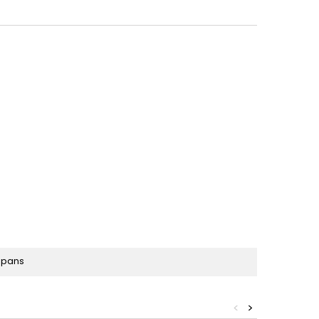
6 pans
<
>