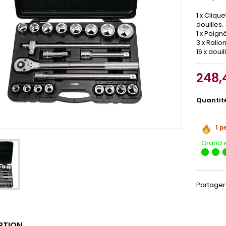
1 x Cliq
douilles.
1 x Poign
3 x Rallo
16 x douill
248,
Quantit
1 p
Grand 
Partager
PTION