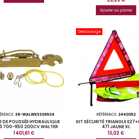
base
Ajouter au panier
Déstockage
FÉRENCE:
38-WALWKS309539
RÉFÉRENCE:
2440052
E DE POUSSÉE HYDRAULIQUE
KIT SÉCURITÉ TRIANGLE E27+
3 700-950 200CV WALTER
471 JAUNE XL
Prix
Prix
1 401,61 €
13,02 €