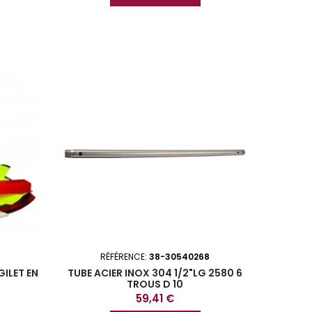
RÉFÉRENCE:
38-30540268
GILET EN
TUBE ACIER INOX 304 1/2"LG 2580 6
TROUS D 10
Prix
59,41 €