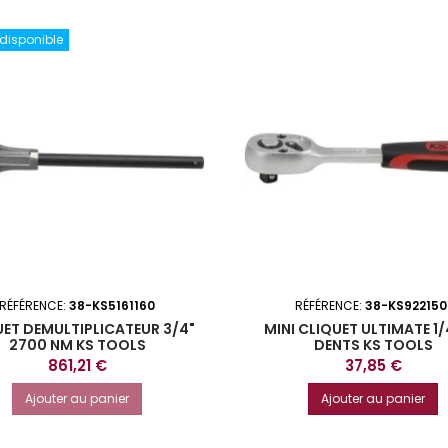
 disponible
RÉFÉRENCE:
38-KS5161160
RÉFÉRENCE:
38-KS922150
UET DEMULTIPLICATEUR 3/4"
MINI CLIQUET ULTIMATE 1/
2700 NM KS TOOLS
DENTS KS TOOLS
Prix
Prix
861,21 €
37,85 €
Ajouter au panier
Ajouter au panier