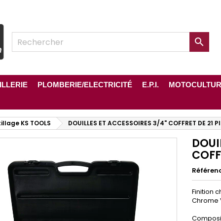

ILLERIE
PLOMBERIE/ELECTRICITÉ
E.P.I.
MOTOCULTU
illage KS TOOLS
DOUILLES ET ACCESSOIRES 3/4" COFFRET DE 21 P
DOUI
COFF
Référen
Finition 
Chrome 
Composit