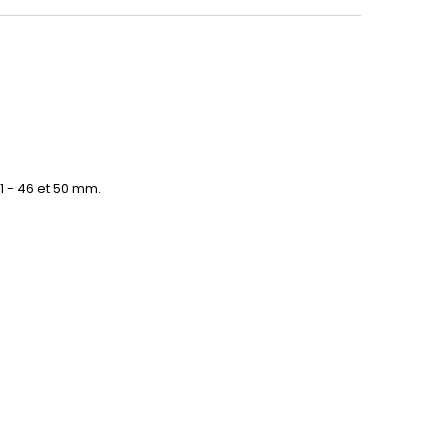
 41 - 46 et 50 mm.