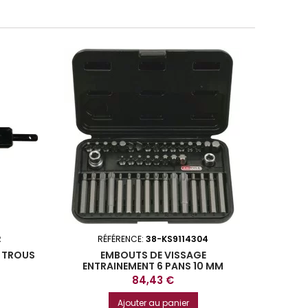
2
RÉFÉRENCE:
38-KS9114304
4 TROUS
EMBOUTS DE VISSAGE
ENTRAINEMENT 6 PANS 10 MM
COFFRET DE 42 PIECES KS TOOLS
Prix
84,43 €
Ajouter au panier