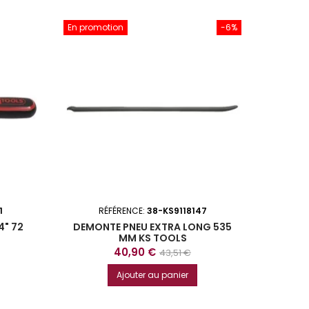
En promotion
-6%
1
RÉFÉRENCE:
38-KS9118147
R
4" 72
DEMONTE PNEU EXTRA LONG 535
MALETT
MM KS TOOLS
Prix
Prix
40,90 €
43,51 €
de
Ajouter au panier
base