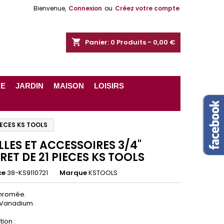
Bienvenue,
Connexion
ou
Créez votre compte
shopping_cart
Panier:
0
Produits - 0,00 €
RE
JARDIN
MAISON
LOISIRS
IECES KS TOOLS
LLES ET ACCESSOIRES 3/4"
RET DE 21 PIECES KS TOOLS
ce
38-KS9110721
Marque
KSTOOLS
chromée.
Vanadium.
ion :