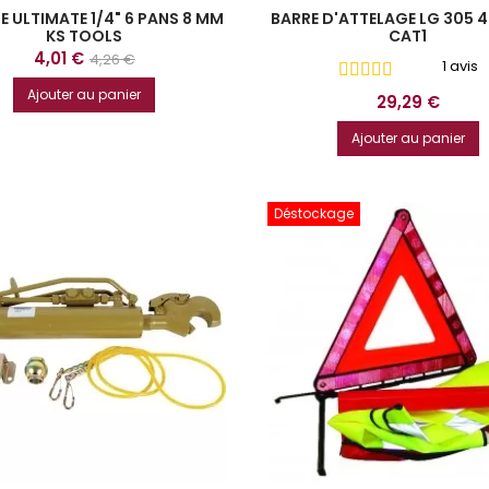
E ULTIMATE 1/4" 6 PANS 8 MM
BARRE D'ATTELAGE LG 305 
KS TOOLS
CAT1
Prix
Prix
4,01 €
4,26 €
1 avis
de
Ajouter au panier
Prix
29,29 €
base
Ajouter au panier
Déstockage