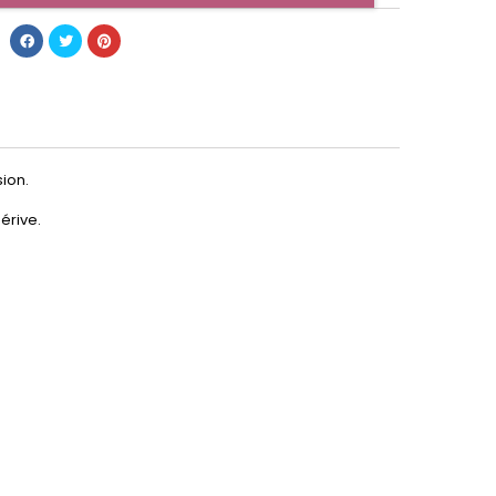
sion.
érive.