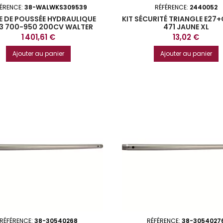
FÉRENCE:
38-WALWKS309539
RÉFÉRENCE:
2440052
E DE POUSSÉE HYDRAULIQUE
KIT SÉCURITÉ TRIANGLE E27+
3 700-950 200CV WALTER
471 JAUNE XL
Prix
Prix
1 401,61 €
13,02 €
Ajouter au panier
Ajouter au panier
RÉFÉRENCE:
38-30540268
RÉFÉRENCE:
38-3054027