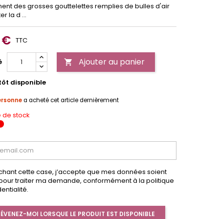
ment des grosses gouttelettes remplies de bulles d'air
er la d ...
 €
TTC
Ajouter au panier
é

tôt disponible
ersonne
a acheté cet article dernièrement
 de stock
chant cette case, j’accepte que mes données soient
s pour traiter ma demande, conformément à la politique
entialité.
ÉVENEZ-MOI LORSQUE LE PRODUIT EST DISPONIBLE