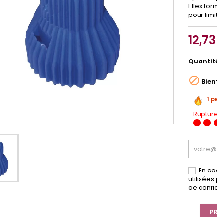
Elles for
pour limit
12,73
Quantit

Bien
1 p
Rupture
En co
utilisée
de confid
PR