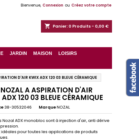
Bienvenue,
Connexion
ou
Créez votre compte
shopping_cart
Panier:
0
Produits - 0,00 €
RE
JARDIN
MAISON
LOISIRS
IRATION D'AIR KWIX ADX 120 03 BLEUE CÉRAMIQUE
 NOZAL A ASPIRATION D'AIR
 ADX 120 03 BLEUE CÉRAMIQUE
ce
38-30532046
Marque
NOZAL
 Nozal ADX monobloc sont à injection d'air, anti dérive
 pression.
t idéales pour toutes les applications de produits
ues.