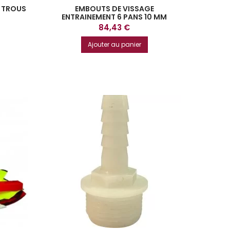
4 TROUS
EMBOUTS DE VISSAGE
ENTRAINEMENT 6 PANS 10 MM
COFFRET DE 42 PIECES KS TOOLS
Prix
84,43 €
Ajouter au panier