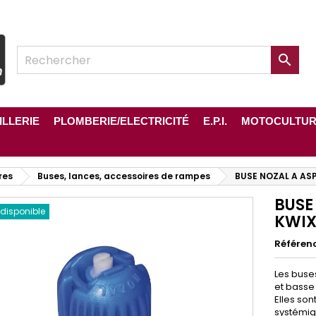

ILLERIE
PLOMBERIE/ELECTRICITÉ
E.P.I.
MOTOCULTU
res
Buses, lances, accessoires de rampes
BUSE NOZAL A ASP
BUSE
 disponible
KWIX
Référen
Les buses
et basse
Elles son
systémiq