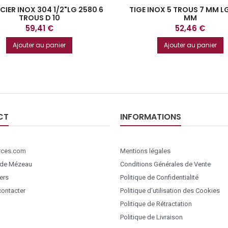
CIER INOX 304 1/2"LG 2580 6
TIGE INOX 5 TROUS 7 MM L
TROUS D 10
MM
Prix
Prix
59,41 €
52,46 €
Ajouter au panier
Ajouter au panier
CT
INFORMATIONS
ces.com
Mentions légales
 de Mézeau
Conditions Générales de Vente
ers
Politique de Confidentialité
ontacter
Politique d’utilisation des Cookies
Politique de Rétractation
Politique de Livraison