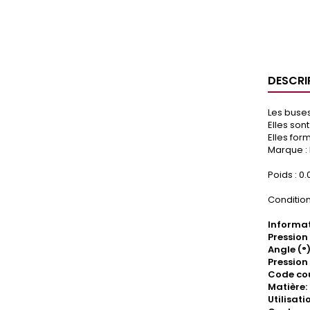
DESCRI
Les buses
Elles son
Elles for
Marque :
Poids : 0.
Condition
Informat
Pression
Angle (°)
Pression 
Code cou
Matière
Utilisat