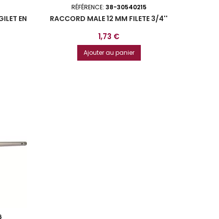
RÉFÉRENCE:
38-30540215
GILET EN
RACCORD MALE 12 MM FILETE 3/4''
Prix
1,73 €
Ajouter au panier
6