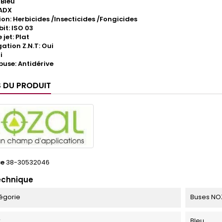
 Bleu
 ADX
ion: Herbicides /Insecticides /Fongicides
it: ISO 03
jet: Plat
tion Z.N.T: Oui
i
buse: Antidérive
S DU PRODUIT
ce
38-30532046
echnique
égorie
Buses NO
r
Bleu