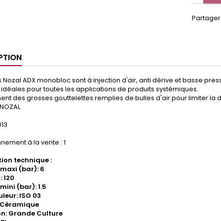
Partager
PTION
 Nozal ADX monobloc sont à injection d'air, anti dérive et basse pres
t idéales pour toutes les applications de produits systémiques.
ment des grosses gouttelettes remplies de bulles d'air pour limiter la d
 NOZAL
013
nement à la vente : 1
ion technique :
 maxi (bar): 6
: 120
mini (bar): 1.5
leur: ISO 03
: Céramique
ion: Grande Culture