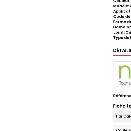
Couleur:
Modèle:
Applicat
Code déb
Forme de 
Homologa
Joint: Ou
Type de 
DÉTAIL
Référen
Fiche t
Par Cat
Couleu