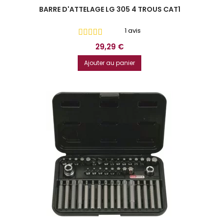
BARRE D'ATTELAGE LG 305 4 TROUS CAT1
1 avis
Prix
29,29 €
Ajouter au panier