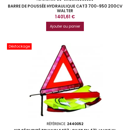
BARRE DE POUSSÉE HYDRAULIQUE CAT3 700-950 200CV
WALTER
Prix
1 401,61 €
Ajouter au panier
Déstockage
RÉFÉRENCE:
2440052