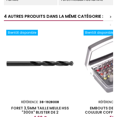
4 AUTRES PRODUITS DANS LA MÊME CATÉGORIE :
>
<
Bientôt disponible
Bientôt disponible
RÉFÉRENCE:
38-1928008
RÉFÉRENCE:
FORET 3,5MM TAILLE MEULE HSS
EMBOUTS DE V
"300X" BLISTER DE 2
COULEUR COFFRE
R