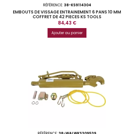
RÉFÉRENCE:
38-KS9114304
EMBOUTS DE VISSAGE ENTRAINEMENT 6 PANS 10 MM
COFFRET DE 42 PIECES KS TOOLS
Prix
84,43 €
Ajouter au panier
RÉFÉRENCE:
38-WALWKS309539