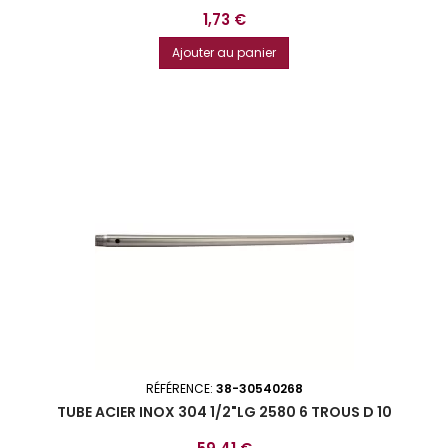
Prix
1,73 €
Ajouter au panier
RÉFÉRENCE:
38-30540268
TUBE ACIER INOX 304 1/2"LG 2580 6 TROUS D 10
Prix