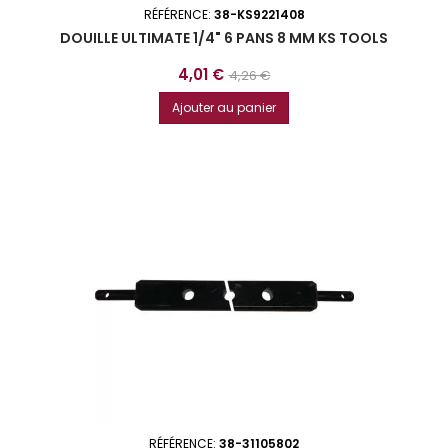
RÉFÉRENCE:
38-KS9221408
DOUILLE ULTIMATE 1/4" 6 PANS 8 MM KS TOOLS
Prix
Prix
4,01 €
4,26 €
de
Ajouter au panier
base
RÉFÉRENCE:
38-31105802