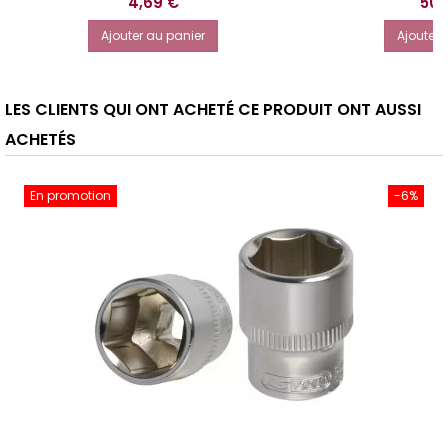
Prix
Prix
4,69 €
50,
Ajouter au panier
Ajouter 
LES CLIENTS QUI ONT ACHETÉ CE PRODUIT ONT AUSSI
ACHETÉS
En promotion
-6%