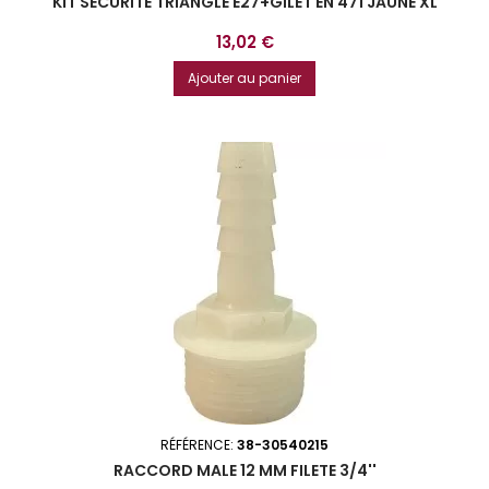
KIT SÉCURITÉ TRIANGLE E27+GILET EN 471 JAUNE XL
Prix
13,02 €
Ajouter au panier
RÉFÉRENCE:
38-30540215
RACCORD MALE 12 MM FILETE 3/4''