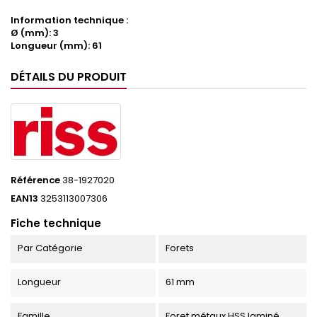
Information technique :
Ø (mm): 3
Longueur (mm): 61
DÉTAILS DU PRODUIT
Référence
38-1927020
EAN13
3253113007306
Fiche technique
Par Catégorie
Forets
Longueur
61 mm
Famille
Foret métaux HSS laminé