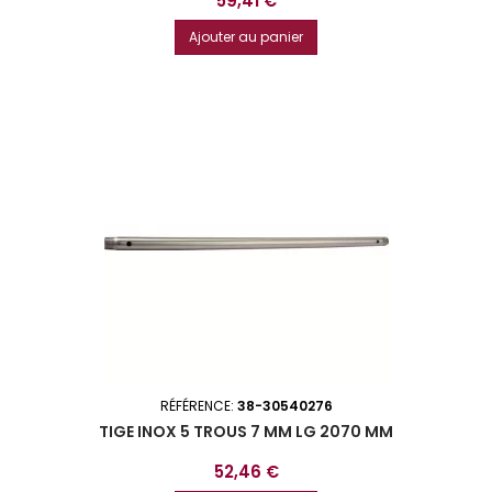
59,41 €
Ajouter au panier
RÉFÉRENCE:
38-30540276
TIGE INOX 5 TROUS 7 MM LG 2070 MM
Prix
52,46 €