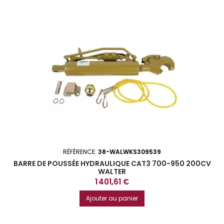
RÉFÉRENCE:
38-WALWKS309539
BARRE DE POUSSÉE HYDRAULIQUE CAT3 700-950 200CV
WALTER
Prix
1 401,61 €
Ajouter au panier