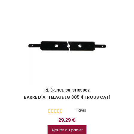
RÉFÉRENCE:
38-31105802
BARRE D'ATTELAGE LG 305 4 TROUS CAT1
1 avis
Prix
29,29 €
Ajouter au panier