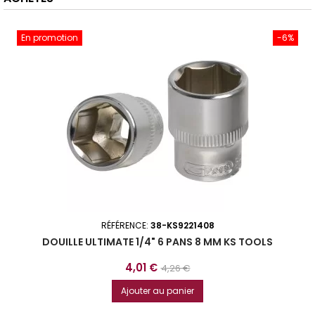
En promotion
-6%
RÉFÉRENCE:
38-KS9221408
DOUILLE ULTIMATE 1/4" 6 PANS 8 MM KS TOOLS
Prix
Prix
4,01 €
4,26 €
de
Ajouter au panier
base