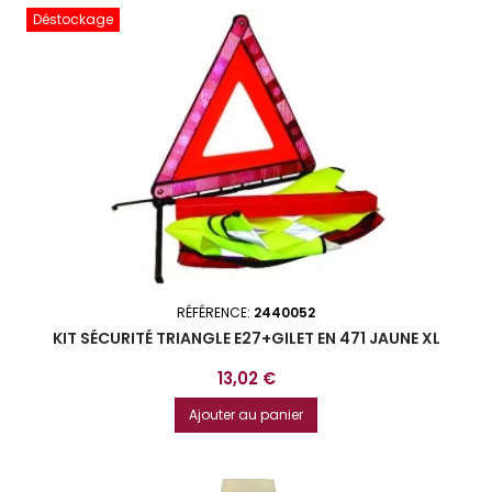
Déstockage
RÉFÉRENCE:
2440052
KIT SÉCURITÉ TRIANGLE E27+GILET EN 471 JAUNE XL
Prix
13,02 €
Ajouter au panier