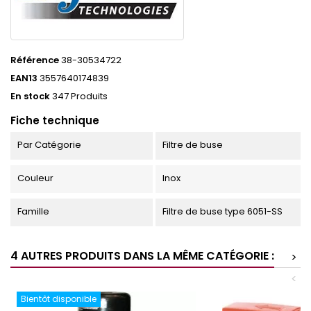
Référence
38-30534722
EAN13
3557640174839
En stock
347 Produits
Fiche technique
Par Catégorie
Filtre de buse
Couleur
Inox
Famille
Filtre de buse type 6051-SS
4 AUTRES PRODUITS DANS LA MÊME CATÉGORIE :
>
<
Bientôt disponible