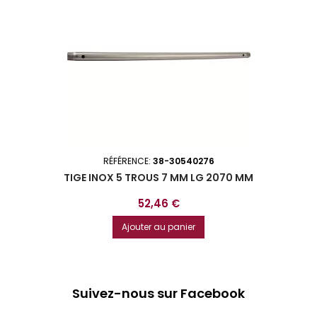
RÉFÉRENCE:
38-30540276
TIGE INOX 5 TROUS 7 MM LG 2070 MM
Prix
52,46 €
Ajouter au panier
Suivez-nous sur Facebook