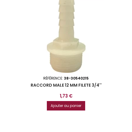
RÉFÉRENCE:
38-30540215
RACCORD MALE 12 MM FILETE 3/4''
Prix
1,73 €
Ajouter au panier