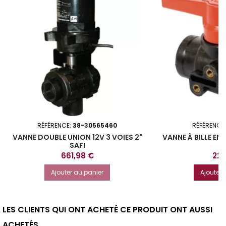
RÉFÉRENCE:
38-30565460
RÉFÉRENCE
VANNE DOUBLE UNION 12V 3 VOIES 2"
VANNE À BILLE EN 
SAFI
Prix
Prix
661,98 €
22,
Ajouter au panier
Ajouter 
LES CLIENTS QUI ONT ACHETÉ CE PRODUIT ONT AUSSI
ACHETÉS