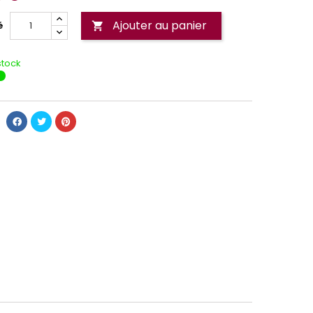
Ajouter au panier
é

stock