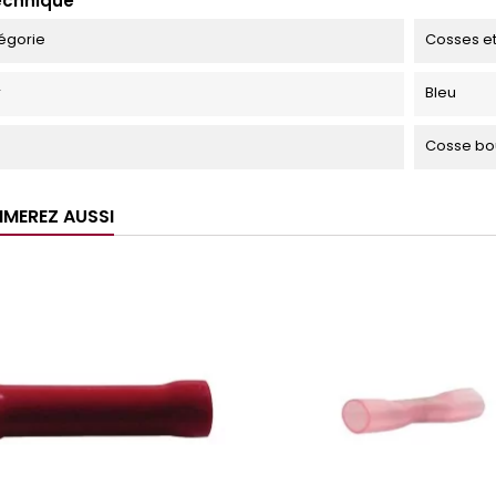
echnique
égorie
Cosses et
r
Bleu
Cosse bou
IMEREZ AUSSI