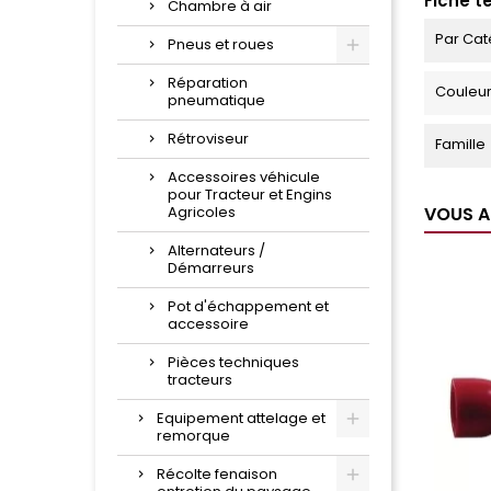
Fiche t
Chambre à air
Par Cat
Pneus et roues
Réparation
Couleu
pneumatique
Rétroviseur
Famille
Accessoires véhicule
pour Tracteur et Engins
Agricoles
VOUS A
Alternateurs /
Démarreurs
Pot d'échappement et
accessoire
Pièces techniques
tracteurs
Equipement attelage et
remorque
Récolte fenaison