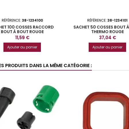
RÉFÉRENCE:
38-1234100
RÉFÉRENCE:
38-1234101
HET 100 COSSES RACCORD
SACHET 50 COSSES BOUT 
BOUT À BOUT ROUGE
THERMO ROUGE
Prix
Prix
11,59 €
37,04 €
Ajouter au panier
Ajouter au panier
ES PRODUITS DANS LA MÊME CATÉGORIE :