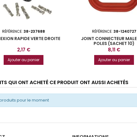
RÉFÉRENCE:
38-237688
RÉFÉRENCE:
38-1240727
XION RAPIDE VERTE DROITE
JOINT CONNECTEUR MALE
POLES (SACHET 10)
Prix
Prix
2,17 €
8,11 €
Ajouter au panier
Ajouter au panier
ENTS QUI ONT ACHETÉ CE PRODUIT ONT AUSSI ACHETÉS
produits pour le moment
CT
INFORMATIONS