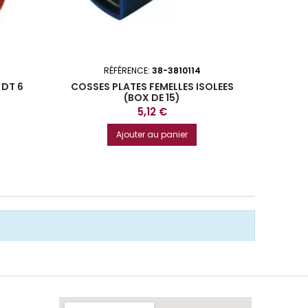
RÉFÉRENCE:
38-3810114
 DT 6
COSSES PLATES FEMELLES ISOLEES
CALE 
(BOX DE 15)
Prix
5,12 €
Ajouter au panier