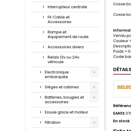
Cosse bo
Interrupteur centrale
Cosse bo
Fil-Cable et
Accessoires
Informat
Rampe et
Vendu par
équipement de route
Couleur 
Descripti
Accessoires divers
Poids = 0.
Code bar
Relais 12v ou 24v
véhicule
DÉTAIL
Electronique
embarquée
Sièges et cabines
Batteries, bougies et
accessoires
Référen
Essuie glace et moteur
EAN13
37
En stock
Filtration