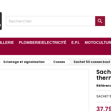

ILLERIE
PLOMBERIE/ELECTRICITÉ
E.P.I.
MOTOCULTU
Eclairage et signalisation
Cosses
Sachet 50 cosses bout
Sach
ther
Référen
SACHET 
37,7