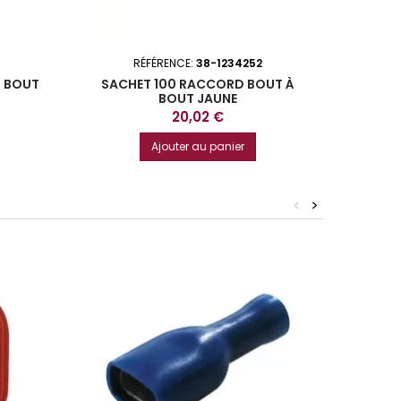
RÉFÉRENCE:
38-1234252
À BOUT
SACHET 100 RACCORD BOUT À
SACHE
BOUT JAUNE
Prix
20,02 €
Ajouter au panier
<
>
Bientôt 