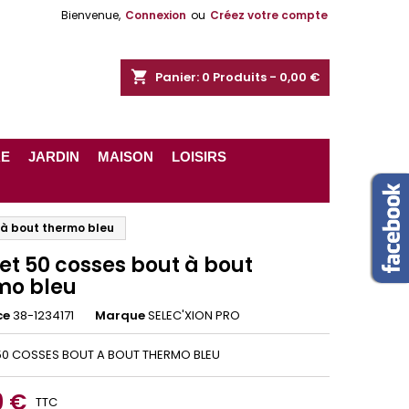
Bienvenue,
Connexion
ou
Créez votre compte
shopping_cart
Panier:
0
Produits - 0,00 €
RE
JARDIN
MAISON
LOISIRS
 à bout thermo bleu
et 50 cosses bout à bout
mo bleu
ce
38-1234171
Marque
SELEC'XION PRO
50 COSSES BOUT A BOUT THERMO BLEU
9 €
TTC