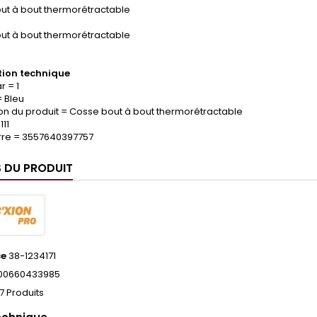
ut à bout thermorétractable
ut à bout thermorétractable
ion technique
 = 1
= Bleu
on du produit = Cosse bout à bout thermorétractable
111
re = 3557640397757
S DU PRODUIT
ce
38-1234171
00660433985
7 Produits